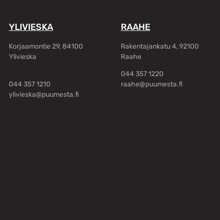
YLIVIESKA
RAAHE
Korjaamontie 29, 84100
Rakentajankatu 4, 92100
Ylivieska
Raahe
044 357 1220
044 357 1210
raahe@puumesta.fi
ylivieska@puumesta.fi