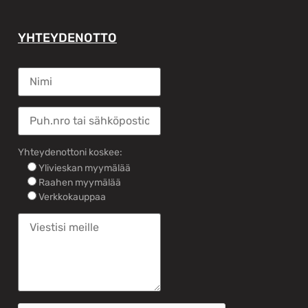
YHTEYDENOTTO
Yhteydenottoni koskee:
Ylivieskan myymälää
Raahen myymälää
Verkkokauppaa