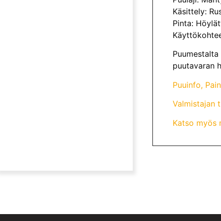
Käsittely: Ru
Pinta: Höylät
Käyttökohteet
Puumestalta 
puutavaran h
Puuinfo, Pai
Valmistajan 
Katso myös m