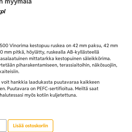
an myymälä
pl
500 Vinorima kestopuu ruskea on 42 mm paksu, 42 mm
0 mm pitkä, höylätty, ruskealla AB-kyllästeellä
 tasalaatuinen mittatarkka kestopuinen säleikkörima.
tetään piharakentamiseen, terassiaitoihin, näkösuojiin,
kaiteisiin.
 voit hankkia laadukasta puutavaraa kaikkeen
n. Puutavara on PEFC-sertifioitua. Meiltä saat
alutessasi myös kotiin kuljetettuna.
Lisää ostoskoriin