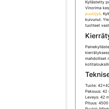
Kyllästetty 
Vinorima kes
puuöljyä
. Ky
kuivunut. Yle
tuotteet vas
Kierrät
Painekylläste
kierrätyksess
mah­dolliset 
kotitalouksil
Teknise
Tuote: 42×4
Paksuus: 42
Leveys: 42 
Pituus: 450
Puulaji: Mänt