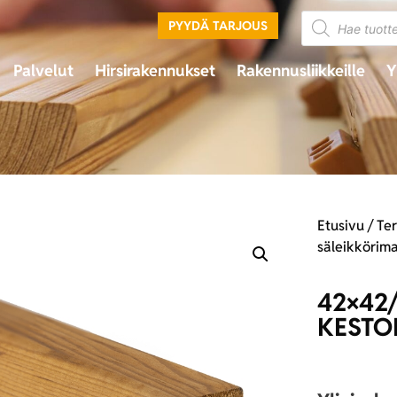
PYYDÄ TARJOUS
Palvelut
Hirsirakennukset
Rakennusliikkeille
Y
Etusivu
/
Te
säleikkörim
42×42
KESTO