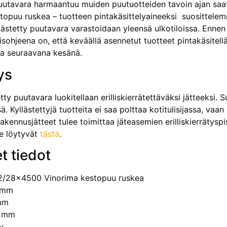
puutavara harmaantuu muiden puutuotteiden tavoin ajan s
topuu ruskea – tuotteen pintakäsittelyaineeksi suosittel
llästetty puutavara varastoidaan yleensä ulkotiloissa. Ennen
isohjeena on, että keväällä asennetut tuotteet pintakäsitell
ta seuraavana kesänä.
ys
tty puutavara luokitellaan erilliskierrätettäväksi jät­teeksi.
ä. Kyllästettyjä tuotteita ei saa polttaa kotitulisijassa, va
rakennusjätteet tulee toimittaa jäteasemien erilliskierrätyspi
le löytyvät
tästä
.
t tiedot
2/28×4500 Vinorima kestopuu ruskea
 mm
mm
0 mm
y