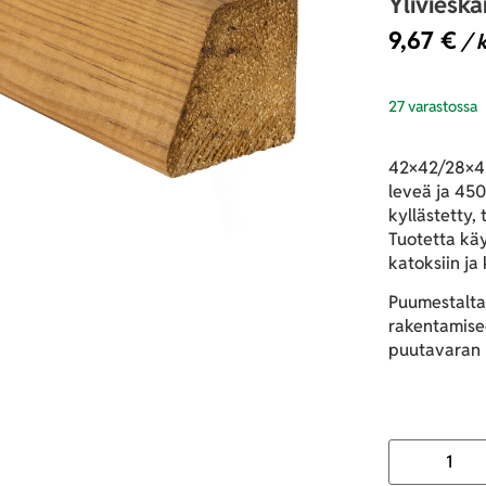
Yliviesk
9,67
€
/ k
27 varastossa
42×42/28×4
leveä ja 450
kyllästetty,
Tuotetta käy
katoksiin ja 
Puumestalta
rakentamisee
puutavaran h