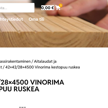
0
0,00
€
hteystiedot
Oma tili
rassirakentaminen
/
Aitalaudat ja
at
/ 42×42/28×4500 Vinorima kestopuu ruskea
/28×4500 VINORIMA
PUU RUSKEA