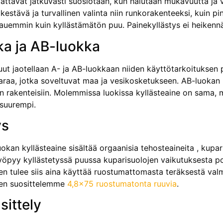
vattavat jatkuvasti suosiotaan, kun halutaan mukavuutta ja v
estävä ja turvallinen valinta niin runkorakenteeksi, kuin p
auemmin kuin kyllästämätön puu. Painekyllästys ei heikennä 
ka ja AB-luokka
uut jaotellaan A- ja AB-luokkaan niiden käyttötarkoituksen 
raa, jotka soveltuvat maa ja vesikosketukseen. AB-luokan k
siin rakenteisiin. Molemmissa luokissa kyllästeaine on sama,
 suurempi.
ys
kan kyllästeaine sisältää orgaanisia tehosteaineita , kupar
syöpyy kyllästetyssä puussa kuparisuolojen vaikutuksesta 
en tulee siis aina käyttää ruostumattomasta teräksestä valmi
een suosittelemme
4,8×75 ruostumatonta ruuvia
.
sittely