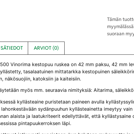
Tämän tuotte
myymälässä.
suoraan myy
ISÄTIEDOT
ARVIOT (0)
00 Vinorima kestopuu ruskea on 42 mm paksu, 42 mm leveä
 kyllästetty, tasalaatuinen mittatarkka kestopuinen säleikkö
n, näkösuojiin, katoksiin ja kaiteisiin.
äytetään myös mm. seuraavia nimityksiä: Aitarima, säleikkör
ksessä kyllästeaine puristetaan paineen avulla kyllästyssylin
lahonkestävään sydänpuuhun kyllästeainetta imeytyy vain 
an alaista ja laatukriteerit edellyttävät, että kyllästysaine 
sessissa pintapuukerroksen läpi.