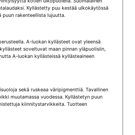
iihtyisyyttä kotien ulkopuolella. Suomalainen
intalaudaksi. Kyllästetty puu kestää ulkokäytössä
puun rakenteellista lujuutta.
perusteella. A-luokan kyllästeet ovat yleensä
yllästeet soveltuvat maan pinnan yläpuolisiin,
 mutta A-luokan kyllästeissä kyllästeaineen
isuoloja sekä ruskeaa väripigmenttiä. Tavallinen
poikki muutamassa vuodessa. Kyllästetyn puun
stettuja kiinnitystarvikkeita. Tuotteen