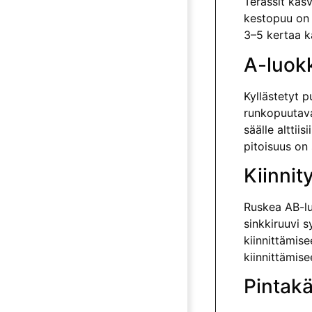
Terassit kas
kestopuu on k
3–5 kertaa k
A-luok
Kyllästetyt p
runkopuutava
säälle alttii
pitoisuus on
Kiinnit
Ruskea AB-luo
sinkkiruuvi 
kiinnittämise
kiinnittämis
Pintakä