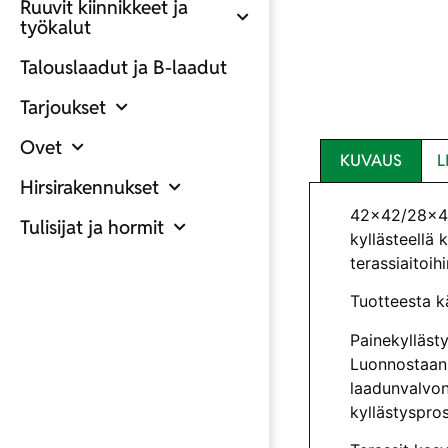
Ruuvit kiinnikkeet ja
työkalut
Talouslaadut ja B-laadut
Tarjoukset
Ovet
KUVAUS
L
Hirsirakennukset
42×42/28×45
Tulisijat ja hormit
kyllästeellä
terassiaitoihi
Tuotteesta k
Painekyllästy
Luonnostaan 
laadunvalvonn
kyllästyspro