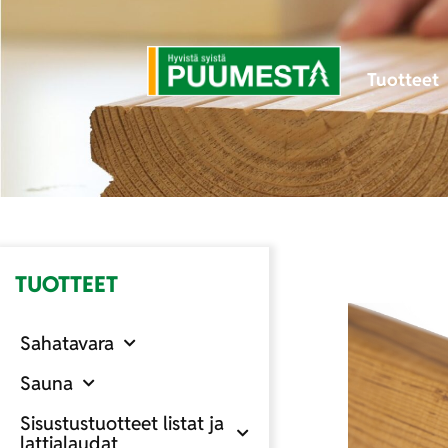
Tuotteet
TUOTTEET
Sahatavara
Sauna
Sisustustuotteet listat ja
lattialaudat