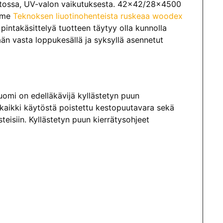
aatossa, UV-valon vaikutuksesta. 42×42/28×4500
emme
Teknoksen liuotinohenteista ruskeaa woodex
 pintakäsittelyä tuotteen täytyy olla kunnolla
ään vasta loppukesällä ja syksyllä asennetut
 Suomi on edelläkävijä kyllästetyn puun
an kaikki käytöstä poistettu kestopuutavara sekä
steisiin. Kyllästetyn puun kierrätysohjeet