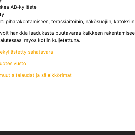
skea AB-kylläste
ty
: piharakentamiseen, terassiaitoihin, näkösuojiin, katoksiin j
voit hankkia laadukasta puutavaraa kaikkeen rakentamiseen
alutessasi myös kotiin kuljetettuna.
nekyllästetty sahatavara
tuotesivusto
uut aitalaudat ja säleikkörimat