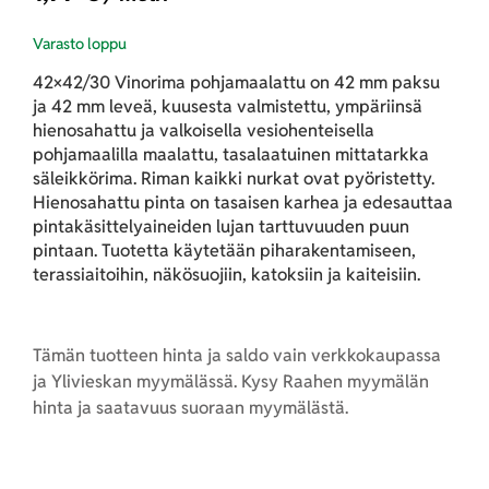
Varasto loppu
42×42/30 Vinorima pohjamaalattu on 42 mm paksu
ja 42 mm leveä, kuusesta valmistettu, ympäriinsä
hienosahattu ja valkoisella vesiohenteisella
pohjamaalilla maalattu, tasalaatuinen mittatarkka
säleikkörima. Riman kaikki nurkat ovat pyöristetty.
Hienosahattu pinta on tasaisen karhea ja edesauttaa
pintakäsittelyaineiden lujan tarttuvuuden puun
pintaan. Tuotetta käytetään piharakentamiseen,
terassiaitoihin, näkösuojiin, katoksiin ja kaiteisiin.
Tämän tuotteen hinta ja saldo vain verkkokaupassa
ja Ylivieskan myymälässä. Kysy Raahen myymälän
hinta ja saatavuus suoraan myymälästä.