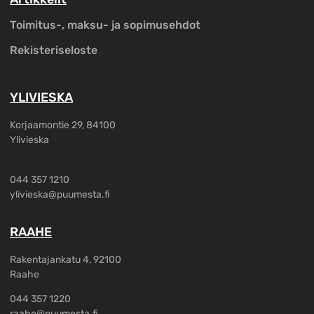
Toimitus-, maksu- ja sopimusehdot
Rekisteriseloste
YLIVIESKA
Korjaamontie 29, 84100
Ylivieska
044 357 1210
ylivieska@puumesta.fi
RAAHE
Rakentajankatu 4, 92100
Raahe
044 357 1220
raahe@puumesta.fi