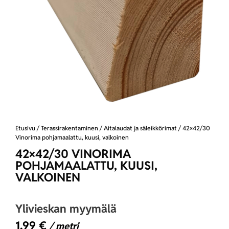
Etusivu
/
Terassirakentaminen
/
Aitalaudat ja säleikkörimat
/ 42×42/30
Vinorima pohjamaalattu, kuusi, valkoinen
42×42/30 VINORIMA
POHJAMAALATTU, KUUSI,
VALKOINEN
Ylivieskan myymälä
1,99
€
/ metri