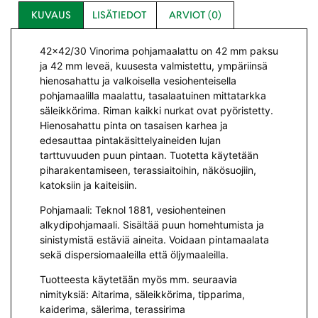
KUVAUS
LISÄTIEDOT
ARVIOT (0)
42×42/30 Vinorima pohjamaalattu on 42 mm paksu
ja 42 mm leveä, kuusesta valmistettu, ympäriinsä
hienosahattu ja valkoisella vesiohenteisella
pohjamaalilla maalattu, tasalaatuinen mittatarkka
säleikkörima. Riman kaikki nurkat ovat pyöristetty.
Hienosahattu pinta on tasaisen karhea ja
edesauttaa pintakäsittelyaineiden lujan
tarttuvuuden puun pintaan. Tuotetta käytetään
piharakentamiseen, terassiaitoihin, näkösuojiin,
katoksiin ja kaiteisiin.
Pohjamaali: Teknol 1881, vesiohenteinen
alkydipohjamaali. Sisältää puun homehtumista ja
sinistymistä estäviä aineita. Voidaan pintamaalata
sekä dispersiomaaleilla että öljymaaleilla.
Tuotteesta käytetään myös mm. seuraavia
nimityksiä: Aitarima, säleikkörima, tipparima,
kaiderima, sälerima, terassirima