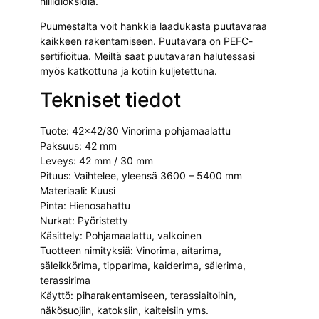
hiilidioksidia.
Puumestalta voit hankkia laadukasta puutavaraa
kaikkeen rakentamiseen. Puutavara on PEFC-
sertifioitua. Meiltä saat puutavaran halutessasi
myös katkottuna ja kotiin kuljetettuna.
Tekniset tiedot
Tuote: 42×42/30 Vinorima pohjamaalattu
Paksuus: 42 mm
Leveys: 42 mm / 30 mm
Pituus: Vaihtelee, yleensä 3600 – 5400 mm
Materiaali: Kuusi
Pinta: Hienosahattu
Nurkat: Pyöristetty
Käsittely: Pohjamaalattu, valkoinen
Tuotteen nimityksiä: Vinorima, aitarima,
säleikkörima, tipparima, kaiderima, sälerima,
terassirima
Käyttö: piharakentamiseen, terassiaitoihin,
näkösuojiin, katoksiin, kaiteisiin yms.