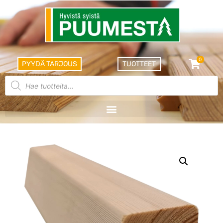
0
PYYDÄ TARJOUS
TUOTTEET