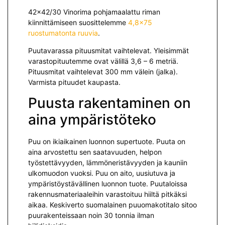
42×42/30 Vinorima pohjamaalattu riman
kiinnittämiseen suosittelemme
4,8×75
ruostumatonta ruuvia
.
Puutavarassa pituusmitat vaihtelevat. Yleisimmät
varastopituutemme ovat välillä 3,6 – 6 metriä.
Pituusmitat vaihtelevat 300 mm välein (jalka).
Varmista pituudet kaupasta.
Puusta rakentaminen on
aina ympäristöteko
Puu on ikiaikainen luonnon supertuote. Puuta on
aina arvostettu sen saatavuuden, helpon
työstettävyyden, lämmöneristävyyden ja kauniin
ulkomuodon vuoksi. Puu on aito, uusiutuva ja
ympäristöystävällinen luonnon tuote. Puutaloissa
rakennusmateriaaleihin varastoituu hiiltä pitkäksi
aikaa. Keskiverto suomalainen puuomakotitalo sitoo
puurakenteissaan noin 30 tonnia ilman