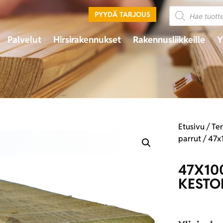
PYYDÄ TARJOUS
Palvelut
Hirsirakennukset
Rakennusliikkeille
Y
Etusivu
/
Te
parrut
/ 47x
47X10
KESTO