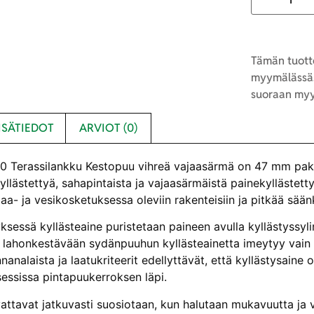
Tämän tuotte
myymälässä.
suoraan myy
ISÄTIEDOT
ARVIOT (0)
 Terassilankku Kestopuu vihreä vajaasärmä
on 47 mm paks
kyllästettyä, sahapintaista ja vajaasärmäistä painekyllästet
a- ja vesikosketuksessa oleviin rakenteisiin ja pitkää sään
ksessä kyllästeaine puristetaan paineen avulla kyllästyssylin
lahonkestävään sydänpuuhun kyllästeainetta imeytyy vain 
analaista ja laatukriteerit edellyttävät, että kyllästysaine 
sessissa pintapuukerroksen läpi.
vattavat jatkuvasti suosiotaan, kun halutaan mukavuutta ja v