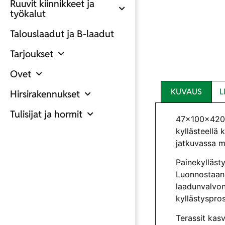
Ruuvit kiinnikkeet ja
työkalut
Talouslaadut ja B-laadut
Tarjoukset
Ovet
KUVAUS
L
Hirsirakennukset
Tulisijat ja hormit
47x100x4200
kyllästeellä 
jatkuvassa ma
Painekyllästy
Luonnostaan 
laadunvalvonn
kyllästyspro
Terassit kas