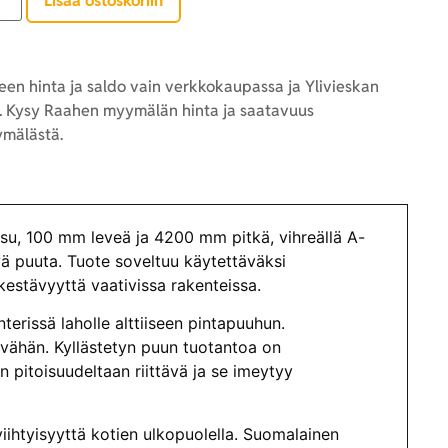
Lisää ostoskoriin
en hinta ja saldo vain verkkokaupassa ja Ylivieskan
 Kysy Raahen myymälän hinta ja saatavuus
mälästä.
u, 100 mm leveä ja 4200 mm pitkä, vihreällä A-
tyä puuta. Tuote soveltuu käytettäväksi
kestävyyttä vaativissa rakenteissa.
terissä laholle alttiiseen pintapuuhun.
vähän. Kyllästetyn puun tuotantoa on
on pitoisuudeltaan riittävä ja se imeytyy
iihtyisyyttä kotien ulkopuolella. Suomalainen