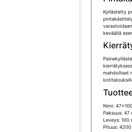
Kyllästetty 
pintakäsittel
varastoidaan 
keväällä ase
Kierrät
Painekylläste
kierrätyksess
mah­dolliset 
kotitalouksil
Tuottee
Nimi:
47x100
Paksuus: 47
Leveys: 100
Pituus: 420