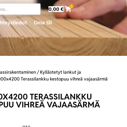
0
0,00
€
hteystiedot
Oma tili
rassirakentaminen
/
Kyllästetyt lankut ja
100x4200 Terassilankku kestopuu vihreä vajaasärmä
0X4200 TERASSILANKKU
PUU VIHREÄ VAJAASÄRMÄ