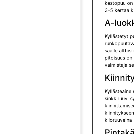
kestopuu on k
3–5 kertaa k
A-luok
Kyllästetyt p
runkopuutava
säälle alttii
pitoisuus on 
valmistaja se
Kiinnit
Kyllästeaine 
sinkkiruuvi 
kiinnittämise
kiinnityksee
kiloruuveina
Pintakä