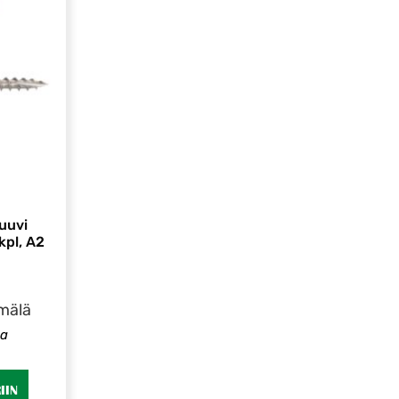
uuvi
pl, A2
mälä
ia
IIN