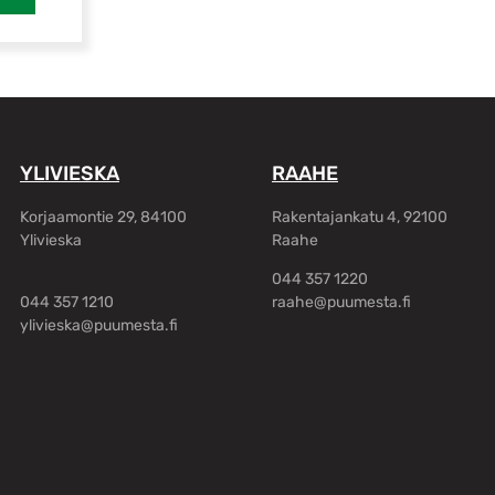
YLIVIESKA
RAAHE
Korjaamontie 29, 84100
Rakentajankatu 4, 92100
Ylivieska
Raahe
044 357 1220
044 357 1210
raahe@puumesta.fi
ylivieska@puumesta.fi