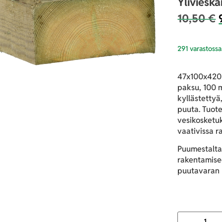
Yliviesk
10,50
€
291 varastossa
47x100x4200
paksu, 100 m
kyllästettyä
puuta. Tuote
vesikosketuk
vaativissa r
Puumestalta
rakentamisee
puutavaran h