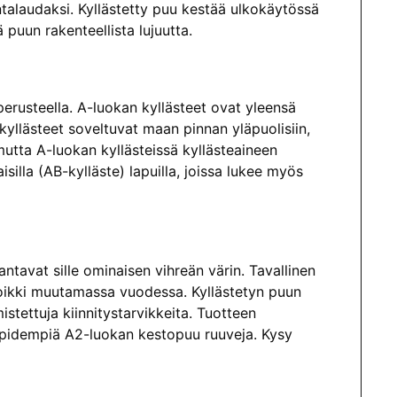
intalaudaksi. Kyllästetty puu kestää ulkokäytössä
puun rakenteellista lujuutta.
perusteella. A-luokan kyllästeet ovat yleensä
yllästeet soveltuvat maan pinnan yläpuolisiin,
 mutta A-luokan kyllästeissä kyllästeaineen
isilla (AB-kylläste) lapuilla, joissa lukee myös
antavat sille ominaisen vihreän värin. Tavallinen
poikki muutamassa vuodessa. Kyllästetyn puun
stettuja kiinnitystarvikkeita. Tuotteen
 pidempiä A2-luokan kestopuu ruuveja. Kysy