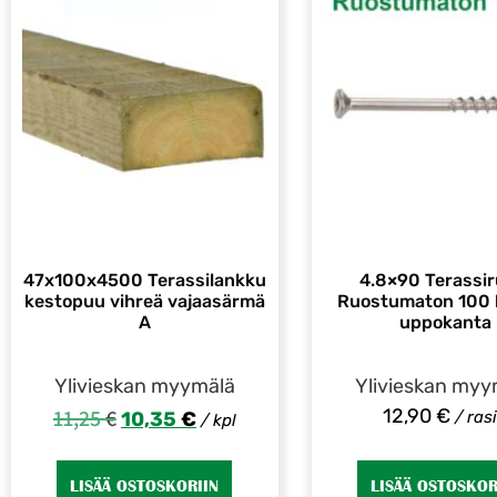
47x100x4500 Terassilankku
4.8×90 Terassir
kestopuu vihreä vajaasärmä
Ruostumaton 100 k
A
uppokanta
Ylivieskan myymälä
Ylivieskan myy
11,25
€
12,90
€
10,35
€
/ ras
/ kpl
LISÄÄ OSTOSKORIIN
LISÄÄ OSTOSKOR