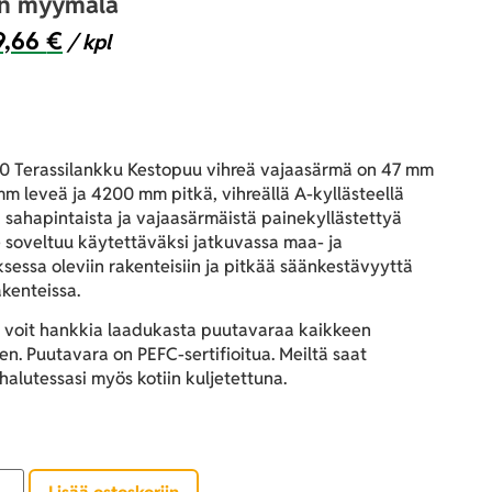
an myymälä
9,66
€
/ kpl
 Terassilankku Kestopuu vihreä vajaasärmä
on 47 mm
m leveä ja 4200 mm pitkä, vihreällä A-kyllästeellä
, sahapintaista ja vajaasärmäistä painekyllästettyä
 soveltuu käytettäväksi jatkuvassa maa- ja
sessa oleviin rakenteisiin ja pitkää säänkestävyyttä
akenteissa.
 voit hankkia laadukasta puutavaraa kaikkeen
n. Puutavara on PEFC-sertifioitua. Meiltä saat
alutessasi myös kotiin kuljetettuna.