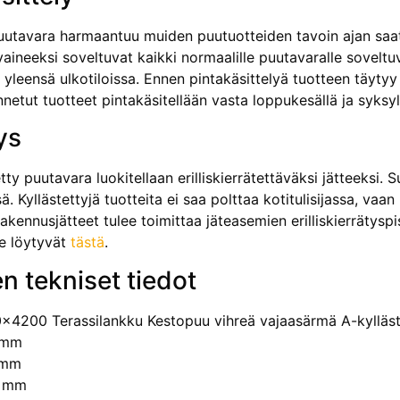
puutavara harmaantuu muiden puutuotteiden tavoin ajan saa
yaineeksi soveltuvat kaikki normaalille puutavaralle soveltuv
yleensä ulkotiloissa. Ennen pintakäsittelyä tuotteen täytyy 
nnetut tuotteet pintakäsitellään vasta loppukesällä ja syks
ys
tty puutavara luokitellaan erilliskierrätettäväksi jät­teeksi.
ä. Kyllästettyjä tuotteita ei saa polttaa kotitulisijassa, va
rakennusjätteet tulee toimittaa jäteasemien erilliskierrätyspi
le löytyvät
tästä
.
n tekniset tiedot
x4200 Terassilankku Kestopuu vihreä vajaasärmä A-kylläs
 mm
 mm
0 mm