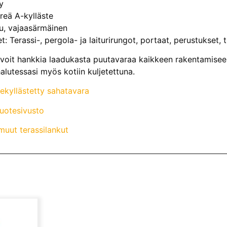
y
hreä A-kylläste
tu, vajaasärmäinen
: Terassi-, pergola- ja laiturirungot, portaat, perustukset,
voit hankkia laadukasta puutavaraa kaikkeen rakentamiseen
alutessasi myös kotiin kuljetettuna.
nekyllästetty sahatavara
tuotesivusto
uut terassilankut