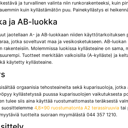
estävä ja turvallinen valinta niin runkorakenteeksi, kuin p
auemmin kuin kyllästämätön puu. Painekyllästys ei heikennä 
ka ja AB-luokka
uut jaotellaan A- ja AB-luokkaan niiden käyttötarkoituksen 
raa, jotka soveltuvat maa ja vesikosketukseen. AB-luokan k
siin rakenteisiin. Molemmissa luokissa kyllästeaine on sama,
suurempi. Tuotteet merkitään valkoisilla (A-kylläste) ja kelta
kä käytetty kyllästeaine.
ys
sisältää orgaanisia tehosteaineita sekä kuparisuoloja, jotka 
syöpyy kyllästetyssä puussa kuparisuolojen vaikutuksesta 
en tulee siis aina käyttää ruostumattomasta teräksestä valmi
n suosittelemme
4,8×90 ruostumatonta A2 terassiruuvia
tai
 myytäviä tuotteita suoraan myymälästä 044 357 1210.
sittely