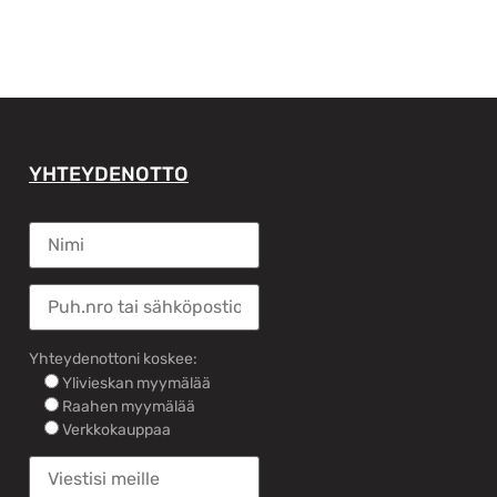
YHTEYDENOTTO
Yhteydenottoni koskee:
Ylivieskan myymälää
Raahen myymälää
Verkkokauppaa