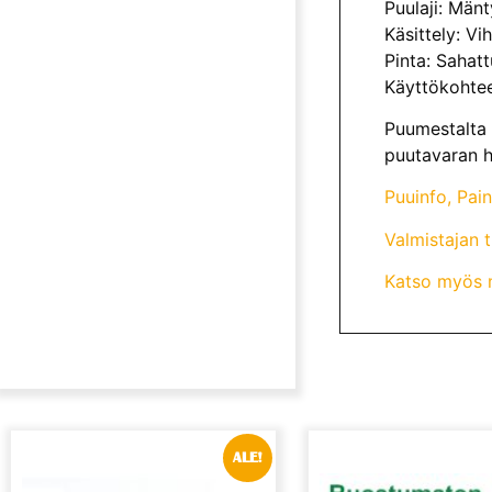
Puulaji: Mänt
Käsittely: Vi
Pinta: Sahat
Käyttökohteet
Puumestalta 
puutavaran h
Puuinfo, Pai
Valmistajan 
Katso myös m
ALE!