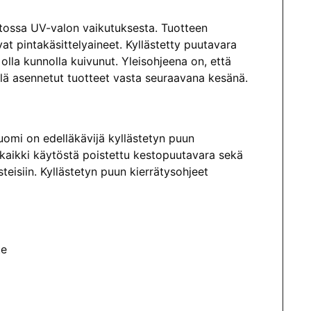
tossa UV-valon vaikutuksesta. Tuotteen
at pintakäsittelyaineet.
Kyllästetty puutavara
olla kunnolla kuivunut. Yleisohjeena on, että
yllä asennetut tuotteet vasta seuraavana kesänä.
 Suomi on edelläkävijä kyllästetyn puun
an kaikki käytöstä poistettu kestopuutavara sekä
steisiin. Kyllästetyn puun kierrätysohjeet
te