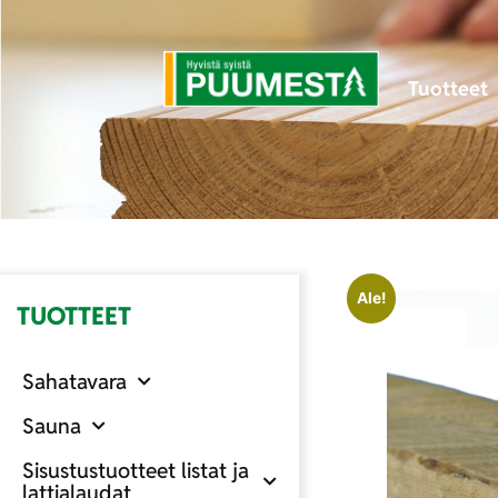
Tuotteet
Ale!
TUOTTEET
Sahatavara
Sauna
Sisustustuotteet listat ja
lattialaudat