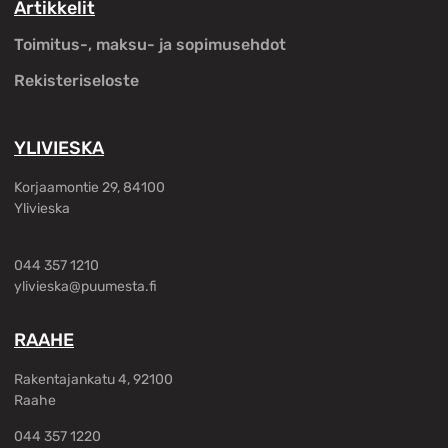
Artikkelit
Toimitus-, maksu- ja sopimusehdot
Rekisteriseloste
YLIVIESKA
Korjaamontie 29, 84100
Ylivieska
044 357 1210
ylivieska@puumesta.fi
RAAHE
Rakentajankatu 4, 92100
Raahe
044 357 1220