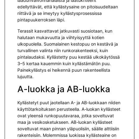
laadunvalvonnanalaista ja laatukriteerit
edellyttävät, että kyllästysaine on pitoisuudeltaan
riittävä ja se imeytyy kyllästysprosessissa
pintapuukerroksen läpi.
Terassit kasvattavat jatkuvasti suosiotaan, kun
halutaan mukavuutta ja viihtyisyyttä kotien
ulkopuolella. Suomalainen kestopuu on kestävä ja
turvallinen valinta niin runkorakenteeksi, kuin
pintalaudaksi. Kyllästetty puu kestää ulkokäytössä
3–5 kertaa kauemmin kuin kyllästämätön puu.
Painekyllästys ei heikennä puun rakenteellista
lujuutta.
A-luokka ja AB-luokka
Kyllästetyt puut jaotellaan A- ja AB-luokkaan niiden
käyttötarkoituksen perusteella. A-luokan kyllästeet
ovat yleensä runkopuutavaraa, jotka soveltuvat
maa ja vesikosketukseen. AB-luokan kyllästeet
soveltuvat maan pinnan yläpuolisiin, säälle alttiisiin
rakenteisiin. Molemmissa luokissa kyllästeaine on