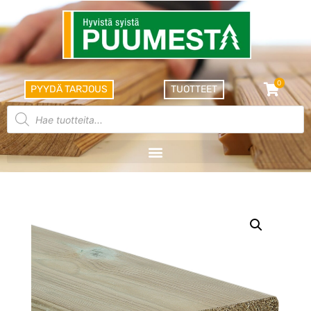
0
PYYDÄ TARJOUS
TUOTTEET