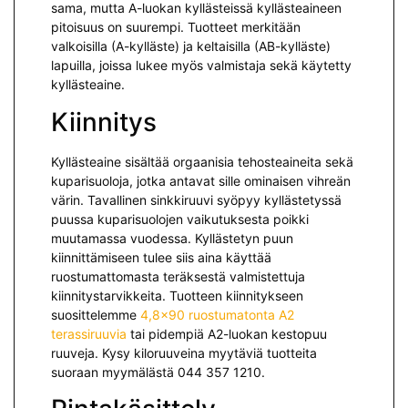
sama, mutta A-luokan kyllästeissä kyllästeaineen
pitoisuus on suurempi. Tuotteet merkitään
valkoisilla (A-kylläste) ja keltaisilla (AB-kylläste)
lapuilla, joissa lukee myös valmistaja sekä käytetty
kyllästeaine.
Kiinnitys
Kyllästeaine sisältää orgaanisia tehosteaineita sekä
kuparisuoloja, jotka antavat sille ominaisen vihreän
värin. Tavallinen sinkkiruuvi syöpyy kyllästetyssä
puussa kuparisuolojen vaikutuksesta poikki
muutamassa vuodessa. Kyllästetyn puun
kiinnittämiseen tulee siis aina käyttää
ruostumattomasta teräksestä valmistettuja
kiinnitystarvikkeita. Tuotteen kiinnitykseen
suosittelemme
4,8×90 ruostumatonta A2
terassiruuvia
tai pidempiä A2-luokan kestopuu
ruuveja. Kysy kiloruuveina myytäviä tuotteita
suoraan myymälästä 044 357 1210.