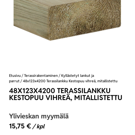
Etusivu
/
Terassirakentaminen
/
Kyllästetyt lankut ja
parrut
/ 48x123x4200 Terassilankku Kestopuu vihreä, mitallistettu
48X123X4200 TERASSILANKKU
KESTOPUU VIHREÄ, MITALLISTETTU
Ylivieskan myymälä
15,75
€
/ kpl