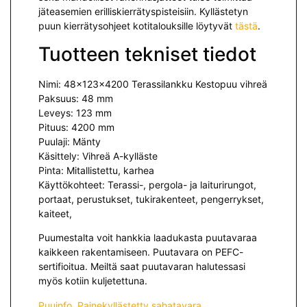
jäteasemien erilliskierrätyspisteisiin. Kyllästetyn
puun kierrätysohjeet kotitalouksille löytyvät
tästä
.
Tuotteen tekniset tiedot
Nimi:
48x123x4200 Terassilankku Kestopuu vihreä
Paksuus: 48 mm
Leveys: 123 mm
Pituus: 4200 mm
Puulaji: Mänty
Käsittely: Vihreä A-kylläste
Pinta: Mitallistettu, karhea
Käyttökohteet: Terassi-, pergola- ja laiturirungot,
portaat, perustukset, tukirakenteet, pengerrykset,
kaiteet,
Puumestalta voit hankkia laadukasta puutavaraa
kaikkeen rakentamiseen. Puutavara on PEFC-
sertifioitua. Meiltä saat puutavaran halutessasi
myös kotiin kuljetettuna.
Puuinfo, Painekyllästetty sahatavara