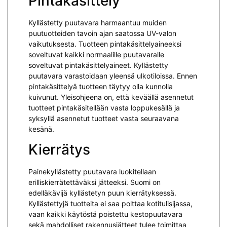
Pintakäsittely
Kyllästetty puutavara harmaantuu muiden
puutuotteiden tavoin ajan saatossa UV-valon
vaikutuksesta. Tuotteen pintakäsittelyaineeksi
soveltuvat kaikki normaalille puutavaralle
soveltuvat pintakäsittelyaineet.
Kyllästetty
puutavara varastoidaan yleensä ulkotiloissa. Ennen
pintakäsittelyä tuotteen täytyy olla kunnolla
kuivunut. Yleisohjeena on, että keväällä asennetut
tuotteet pintakäsitellään vasta loppukesällä ja
syksyllä asennetut tuotteet vasta seuraavana
kesänä.
Kierrätys
Painekyllästetty puutavara luokitellaan
erilliskierrätettäväksi jät­teeksi. Suomi on
edelläkävijä kyllästetyn puun kierrätyksessä.
Kyllästettyjä tuotteita ei saa polttaa kotitulisijassa,
vaan kaikki käytöstä poistettu kestopuutavara
sekä mah­dolliset rakennusjätteet tulee toimittaa