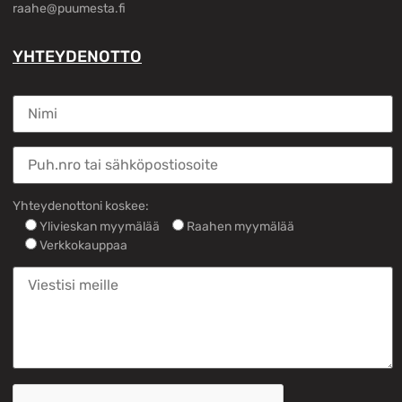
raahe@puumesta.fi
YHTEYDENOTTO
Yhteydenottoni koskee:
Ylivieskan myymälää
Raahen myymälää
Verkkokauppaa