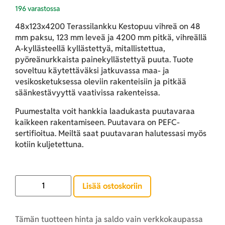
196 varastossa
48x123x4200 Terassilankku Kestopuu vihreä
on 48
mm paksu, 123 mm leveä ja 4200 mm pitkä, vihreällä
A-kyllästeellä kyllästettyä, mitallistettua,
pyöreänurkkaista painekyllästettyä puuta. Tuote
soveltuu käytettäväksi jatkuvassa maa- ja
vesikosketuksessa oleviin rakenteisiin ja pitkää
säänkestävyyttä vaativissa rakenteissa.
Puumestalta voit hankkia laadukasta puutavaraa
kaikkeen rakentamiseen. Puutavara on PEFC-
sertifioitua. Meiltä saat puutavaran halutessasi myös
kotiin kuljetettuna.
Lisää ostoskoriin
Tämän tuotteen hinta ja saldo vain verkkokaupassa