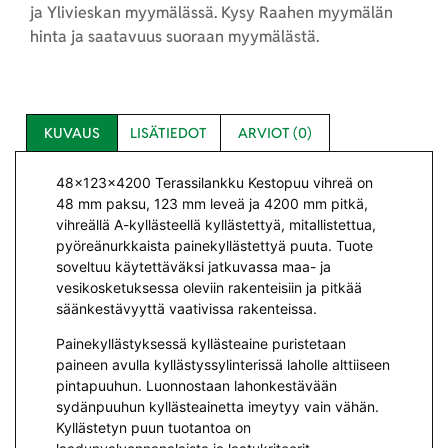
ja Ylivieskan myymälässä. Kysy Raahen myymälän
hinta ja saatavuus suoraan myymälästä.
KUVAUS
LISÄTIEDOT
ARVIOT (0)
48x123x4200 Terassilankku Kestopuu vihreä
on
48 mm paksu, 123 mm leveä ja 4200 mm pitkä,
vihreällä A-kyllästeellä kyllästettyä, mitallistettua,
pyöreänurkkaista painekyllästettyä puuta. Tuote
soveltuu käytettäväksi jatkuvassa maa- ja
vesikosketuksessa oleviin rakenteisiin ja pitkää
säänkestävyyttä vaativissa rakenteissa.
Painekyllästyksessä kyllästeaine puristetaan
paineen avulla kyllästyssylinterissä laholle alttiiseen
pintapuuhun. Luonnostaan lahonkestävään
sydänpuuhun kyllästeainetta imeytyy vain vähän.
Kyllästetyn puun tuotantoa on