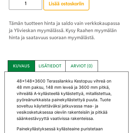
Lisää ostoskoriin
Tämän tuotteen hinta ja saldo vain verkkokaupassa
ja Ylivieskan myymälässä. Kysy Raahen myymälän
hinta ja saatavuus suoraan myymälästä.
KUVAUS
LISÄTIEDOT
ARVIOT (0)
48x148x3600 Terassilankku Kestopuu vihreä
on
48 mm paksu, 148 mm leveä ja 3600 mm pitkä,
vihreällä A-kyllästeellä kyllästettyä, mitallistettua,
pyöreänurkkaista painekyllästettyä puuta. Tuote
soveltuu käytettäväksi jatkuvassa maa- ja
vesikosketuksessa oleviin rakenteisiin ja pitkää
säänkestävyyttä vaativissa rakenteissa.
Painekyllästyksessä kyllästeaine puristetaan