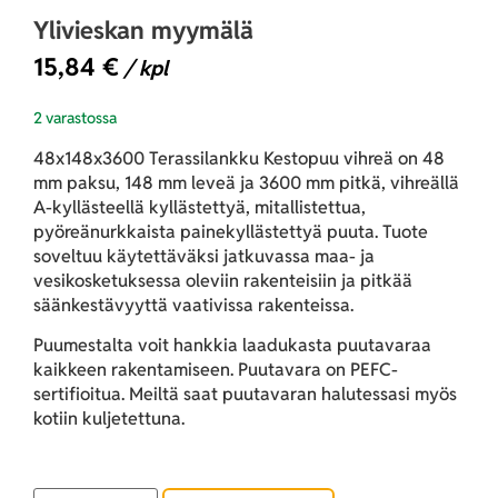
Ylivieskan myymälä
15,84
€
/ kpl
2 varastossa
48x148x3600 Terassilankku Kestopuu vihreä
on 48
mm paksu, 148 mm leveä ja 3600 mm pitkä, vihreällä
A-kyllästeellä kyllästettyä, mitallistettua,
pyöreänurkkaista painekyllästettyä puuta. Tuote
soveltuu käytettäväksi jatkuvassa maa- ja
vesikosketuksessa oleviin rakenteisiin ja pitkää
säänkestävyyttä vaativissa rakenteissa.
Puumestalta voit hankkia laadukasta puutavaraa
kaikkeen rakentamiseen. Puutavara on PEFC-
sertifioitua. Meiltä saat puutavaran halutessasi myös
kotiin kuljetettuna.