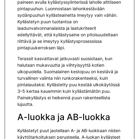
paineen avulla kyllästyssylinterissä laholle alttiiseen
pintapuuhun. Luonnostaan lahonkestävään
sydänpuuhun kyllästeainetta imeytyy vain vähän.
Kyllästetyn puun tuotantoa on
laadunvalvonnanalaista ja laatukriteerit
edellyttävät, että kyllästysaine on pitoisuudeltaan
riittävä ja se imeytyy kyllästysprosessissa
pintapuukerroksen läpi.
Terassit kasvattavat jatkuvasti suosiotaan, kun
halutaan mukavuutta ja viihtyisyyttä kotien
ulkopuolella. Suomalainen kestopuu on kestävä ja
turvallinen valinta niin runkorakenteeksi, kuin
pintalaudaksi. Kyllästetty puu kestää ulkokäytössä
3–5 kertaa kauemmin kuin kyllästämätön puu.
Painekyllästys ei heikennä puun rakenteellista
lujuutta.
A-luokka ja AB-luokka
Kyllästetyt puut jaotellaan A- ja AB-luokkaan niiden
käyttötarkoituksen perusteella. A-luokan kyllästeet