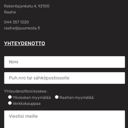
Rakentajankatu 4, 92100
Raahe
044 357 1220
raahe@puumesta.fi
YHTEYDENOTTO
Yhteydenottoni koskee:
Ylivieskan myymälää
Raahen myymälää
Verkkokauppaa