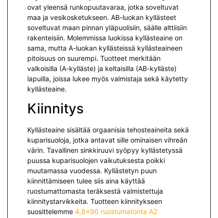
ovat yleensä runkopuutavaraa, jotka soveltuvat
maa ja vesikosketukseen. AB-luokan kyllästeet
soveltuvat maan pinnan yläpuolisiin, säälle alttiisiin
rakenteisiin. Molemmissa luokissa kyllästeaine on
sama, mutta A-luokan kyllästeissä kyllästeaineen
pitoisuus on suurempi. Tuotteet merkitään
valkoisilla (A-kylläste) ja keltaisilla (AB-kylläste)
lapuilla, joissa lukee myös valmistaja sekä käytetty
kyllästeaine.
Kiinnitys
Kyllästeaine sisältää orgaanisia tehosteaineita sekä
kuparisuoloja, jotka antavat sille ominaisen vihreän
värin. Tavallinen sinkkiruuvi syöpyy kyllästetyssä
puussa kuparisuolojen vaikutuksesta poikki
muutamassa vuodessa. Kyllästetyn puun
kiinnittämiseen tulee siis aina käyttää
ruostumattomasta teräksestä valmistettuja
kiinnitystarvikkeita. Tuotteen kiinnitykseen
suosittelemme
4,8×90 ruostumatonta A2