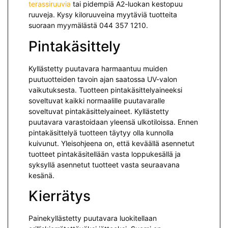
terassiruuvia
tai pidempiä A2-luokan kestopuu
ruuveja. Kysy kiloruuveina myytäviä tuotteita
suoraan myymälästä 044 357 1210.
Pintakäsittely
Kyllästetty puutavara harmaantuu muiden
puutuotteiden tavoin ajan saatossa UV-valon
vaikutuksesta. Tuotteen pintakäsittelyaineeksi
soveltuvat kaikki normaalille puutavaralle
soveltuvat pintakäsittelyaineet.
Kyllästetty
puutavara varastoidaan yleensä ulkotiloissa. Ennen
pintakäsittelyä tuotteen täytyy olla kunnolla
kuivunut. Yleisohjeena on, että keväällä asennetut
tuotteet pintakäsitellään vasta loppukesällä ja
syksyllä asennetut tuotteet vasta seuraavana
kesänä.
Kierrätys
Painekyllästetty puutavara luokitellaan