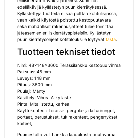
erilliskierrätettäväksi jät­teeksi. Suomi on
edelläkävijä kyllästetyn puun kierrätyksessä.
Kyllästettyjä tuotteita ei saa polttaa kotitulisijassa,
vaan kaikki käytöstä poistettu kestopuutavara
sekä mah­dolliset rakennusjätteet tulee toimittaa
jäteasemien erilliskierrätyspisteisiin. Kyllästetyn
puun kierrätysohjeet kotitalouksille löytyvät
tästä
.
Tuotteen tekniset tiedot
Nimi:
48x148x3600 Terassilankku Kestopuu vihreä
Paksuus: 48 mm
Leveys: 148 mm
Pituus: 3600 mm
Puulaji: Mänty
Käsittely: Vihreä A-kylläste
Pinta: Mitallistettu, karhea
Käyttökohteet: Terassi-, pergola- ja laiturirungot,
portaat, perustukset, tukirakenteet, pengerrykset,
kaiteet,
Puumestalta voit hankkia laadukasta puutavaraa