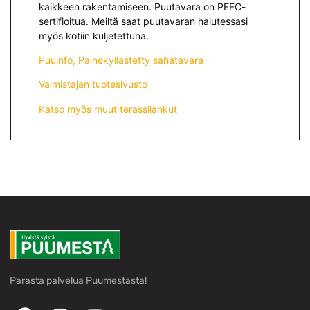
kaikkeen rakentamiseen. Puutavara on PEFC-
sertifioitua. Meiltä saat puutavaran halutessasi
myös kotiin kuljetettuna.
Puuinfo, Painekyllästetty sahatavara
Valmistajan tuotesivusto
Katso myös muut terassilankut
Parasta palvelua Puumestasta!