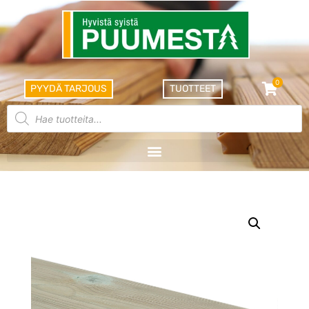
0
PYYDÄ TARJOUS
TUOTTEET