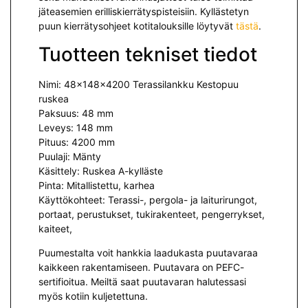
jäteasemien erilliskierrätyspisteisiin. Kyllästetyn
puun kierrätysohjeet kotitalouksille löytyvät
tästä
.
Tuotteen tekniset tiedot
Nimi:
48x148x4200 Terassilankku Kestopuu
ruskea
Paksuus: 48 mm
Leveys: 148 mm
Pituus: 4200 mm
Puulaji: Mänty
Käsittely: Ruskea A-kylläste
Pinta: Mitallistettu, karhea
Käyttökohteet: Terassi-, pergola- ja laiturirungot,
portaat, perustukset, tukirakenteet, pengerrykset,
kaiteet,
Puumestalta voit hankkia laadukasta puutavaraa
kaikkeen rakentamiseen. Puutavara on PEFC-
sertifioitua. Meiltä saat puutavaran halutessasi
myös kotiin kuljetettuna.