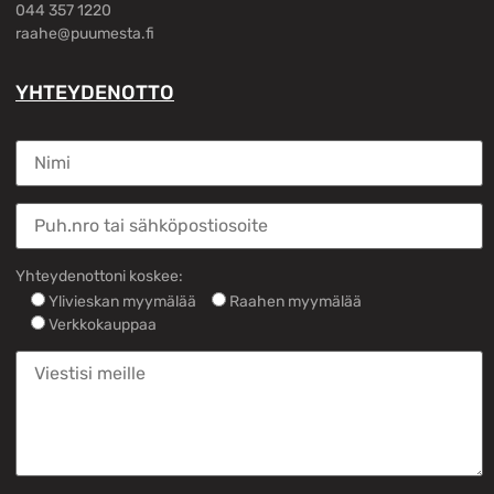
044 357 1220
raahe@puumesta.fi
YHTEYDENOTTO
Yhteydenottoni koskee:
Ylivieskan myymälää
Raahen myymälää
Verkkokauppaa