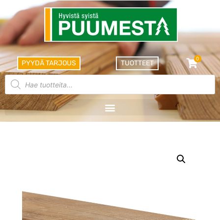
0
PYYDÄ TARJOUS
TUOTTEET