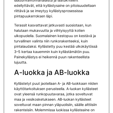
laadunvalvonnanalaista ja laatukriteerit
edellyttävät, että kyllästysaine on pitoisuudeltaan
riittävä ja se imeytyy kyllästysprosessissa
pintapuukerroksen läpi.
Terassit kasvattavat jatkuvasti suosiotaan, kun
halutaan mukavuutta ja viihtyisyyttä kotien
ulkopuolella. Suomalainen kestopuu on kestävä ja
turvallinen valinta niin runkorakenteeksi, kuin
pintalaudaksi. Kyllästetty puu kestää ulkokäytössä
3–5 kertaa kauemmin kuin kyllästämätön puu.
Painekyllästys ei heikennä puun rakenteellista
lujuutta.
A-luokka ja AB-luokka
Kyllästetyt puut jaotellaan A- ja AB-luokkaan niiden
käyttötarkoituksen perusteella. A-luokan kyllästeet
ovat yleensä runkopuutavaraa, jotka soveltuvat
maa ja vesikosketukseen. AB-luokan kyllästeet
soveltuvat maan pinnan yläpuolisiin, säälle alttiisiin
rakenteisiin. Molemmissa luokissa kyllästeaine on