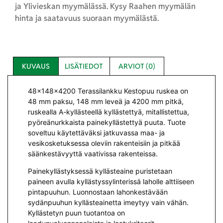
ja Ylivieskan myymälässä. Kysy Raahen myymälän
hinta ja saatavuus suoraan myymälästä.
KUVAUS
LISÄTIEDOT
ARVIOT (0)
48x148x4200 Terassilankku Kestopuu ruskea
on
48 mm paksu, 148 mm leveä ja 4200 mm pitkä,
ruskealla A-kyllästeellä kyllästettyä, mitallistettua,
pyöreänurkkaista painekyllästettyä puuta. Tuote
soveltuu käytettäväksi jatkuvassa maa- ja
vesikosketuksessa oleviin rakenteisiin ja pitkää
säänkestävyyttä vaativissa rakenteissa.
Painekyllästyksessä kyllästeaine puristetaan
paineen avulla kyllästyssylinterissä laholle alttiiseen
pintapuuhun. Luonnostaan lahonkestävään
sydänpuuhun kyllästeainetta imeytyy vain vähän.
Kyllästetyn puun tuotantoa on