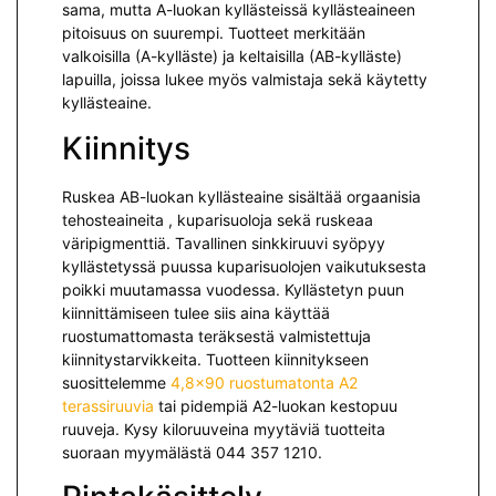
sama, mutta A-luokan kyllästeissä kyllästeaineen
pitoisuus on suurempi. Tuotteet merkitään
valkoisilla (A-kylläste) ja keltaisilla (AB-kylläste)
lapuilla, joissa lukee myös valmistaja sekä käytetty
kyllästeaine.
Kiinnitys
Ruskea AB-luokan kyllästeaine sisältää orgaanisia
tehosteaineita , kuparisuoloja sekä ruskeaa
väripigmenttiä. Tavallinen sinkkiruuvi syöpyy
kyllästetyssä puussa kuparisuolojen vaikutuksesta
poikki muutamassa vuodessa. Kyllästetyn puun
kiinnittämiseen tulee siis aina käyttää
ruostumattomasta teräksestä valmistettuja
kiinnitystarvikkeita. Tuotteen kiinnitykseen
suosittelemme
4,8×90 ruostumatonta A2
terassiruuvia
tai pidempiä A2-luokan kestopuu
ruuveja. Kysy kiloruuveina myytäviä tuotteita
suoraan myymälästä 044 357 1210.