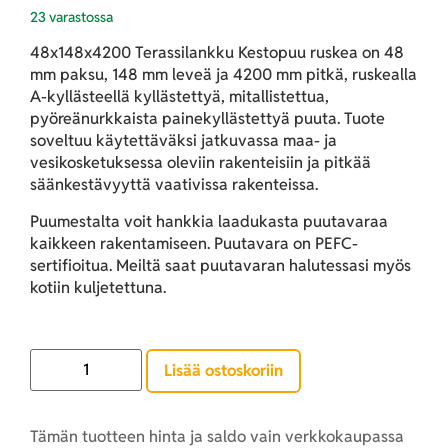
23 varastossa
48x148x4200 Terassilankku Kestopuu ruskea
on 48
mm paksu, 148 mm leveä ja 4200 mm pitkä, ruskealla
A-kyllästeellä kyllästettyä, mitallistettua,
pyöreänurkkaista painekyllästettyä puuta. Tuote
soveltuu käytettäväksi jatkuvassa maa- ja
vesikosketuksessa oleviin rakenteisiin ja pitkää
säänkestävyyttä vaativissa rakenteissa.
Puumestalta voit hankkia laadukasta puutavaraa
kaikkeen rakentamiseen. Puutavara on PEFC-
sertifioitua. Meiltä saat puutavaran halutessasi myös
kotiin kuljetettuna.
Lisää ostoskoriin
Tämän tuotteen hinta ja saldo vain verkkokaupassa