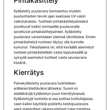
Pintakäsittely
Kyllästetty puutavara harmaantuu muiden
puutuotteiden tavoin ajan saatossa UV-valon
vaikutuksesta. Tuotteen pintakäsittelyaineeksi
soveltuvat kaikki normaalille puutavaralle
soveltuvat pintakäsittelyaineet.
Kyllästetty
puutavara varastoidaan yleensä ulkotiloissa. Ennen
pintakäsittelyä tuotteen täytyy olla kunnolla
kuivunut. Yleisohjeena on, että keväällä asennetut
tuotteet pintakäsitellään vasta loppukesällä ja
syksyllä asennetut tuotteet vasta seuraavana
kesänä.
Kierrätys
Painekyllästetty puutavara luokitellaan
erilliskierrätettäväksi jät­teeksi. Suomi on
edelläkävijä kyllästetyn puun kierrätyksessä.
Kyllästettyjä tuotteita ei saa polttaa kotitulisijassa,
vaan kaikki käytöstä poistettu kestopuutavara
sekä mah­dolliset rakennusjätteet tulee toimittaa