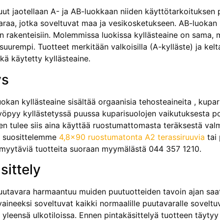
uut jaotellaan A- ja AB-luokkaan niiden käyttötarkoituksen 
raa, jotka soveltuvat maa ja vesikosketukseen. AB-luokan k
siin rakenteisiin. Molemmissa luokissa kyllästeaine on sama,
suurempi. Tuotteet merkitään valkoisilla (A-kylläste) ja kelta
kä käytetty kyllästeaine.
ys
kan kyllästeaine sisältää orgaanisia tehosteaineita , kupar
syöpyy kyllästetyssä puussa kuparisuolojen vaikutuksesta 
en tulee siis aina käyttää ruostumattomasta teräksestä valmi
n suosittelemme
4,8×90 ruostumatonta A2 terassiruuvia
tai
 myytäviä tuotteita suoraan myymälästä 044 357 1210.
sittely
puutavara harmaantuu muiden puutuotteiden tavoin ajan saa
yaineeksi soveltuvat kaikki normaalille puutavaralle soveltuv
yleensä ulkotiloissa. Ennen pintakäsittelyä tuotteen täytyy 