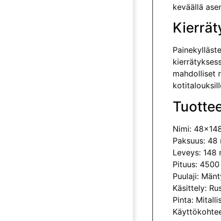
keväällä ase
Kierrät
Painekylläste
kierrätyksess
mah­dolliset 
kotitalouksil
Tuottee
Nimi:
48x148
Paksuus: 48
Leveys: 148
Pituus: 450
Puulaji: Mänt
Käsittely: Ru
Pinta: Mitalli
Käyttökohteet