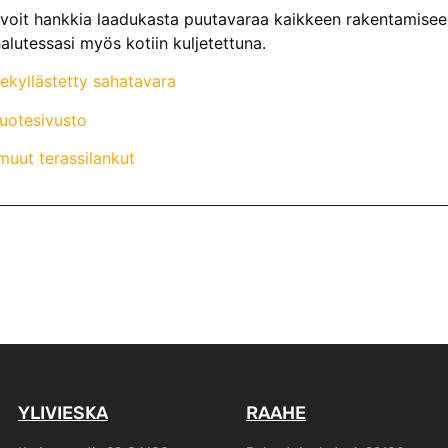
voit hankkia laadukasta puutavaraa kaikkeen rakentamiseen
alutessasi myös kotiin kuljetettuna.
nekyllästetty sahatavara
tuotesivusto
uut terassilankut
YLIVIESKA
RAAHE