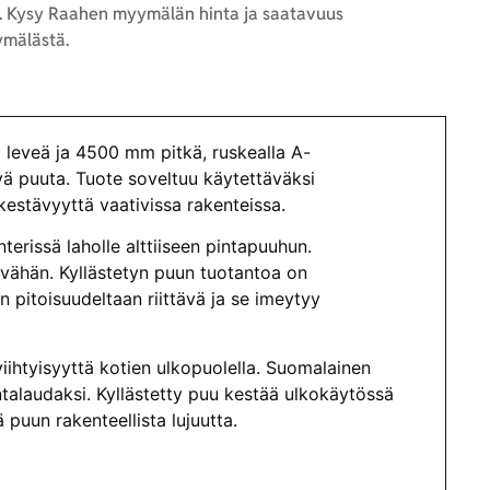
 Kysy Raahen myymälän hinta ja saatavuus
mälästä.
eveä ja 4500 mm pitkä, ruskealla A-
tyä puuta. Tuote soveltuu käytettäväksi
kestävyyttä vaativissa rakenteissa.
terissä laholle alttiiseen pintapuuhun.
vähän. Kyllästetyn puun tuotantoa on
on pitoisuudeltaan riittävä ja se imeytyy
iihtyisyyttä kotien ulkopuolella. Suomalainen
intalaudaksi. Kyllästetty puu kestää ulkokäytössä
puun rakenteellista lujuutta.