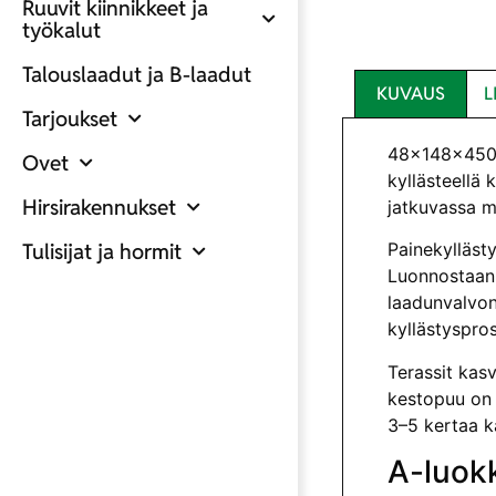
Ruuvit kiinnikkeet ja
työkalut
Talouslaadut ja B-laadut
KUVAUS
L
Tarjoukset
48x148x4500
Ovet
kyllästeellä 
Hirsirakennukset
jatkuvassa ma
Tulisijat ja hormit
Painekyllästy
Luonnostaan 
laadunvalvonn
kyllästyspro
Terassit kas
kestopuu on k
3–5 kertaa k
A-luok