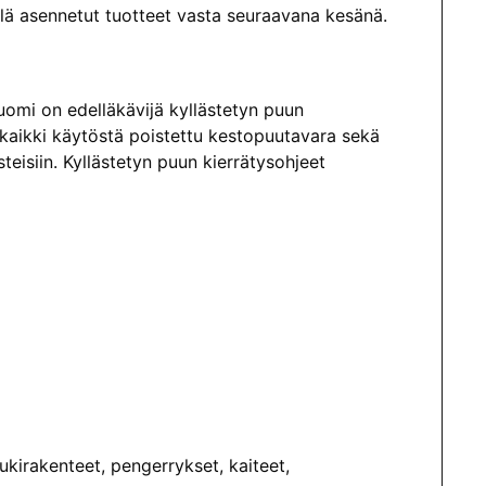
yllä asennetut tuotteet vasta seuraavana kesänä.
 Suomi on edelläkävijä kyllästetyn puun
an kaikki käytöstä poistettu kestopuutavara sekä
steisiin. Kyllästetyn puun kierrätysohjeet
tukirakenteet, pengerrykset, kaiteet,