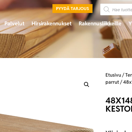
PYYDÄ TARJOUS
Palvelut
Hirsirakennukset
Rakennusliikkeille
Y
Etusivu
/
Te
parrut
/ 48x
48X14
KESTO