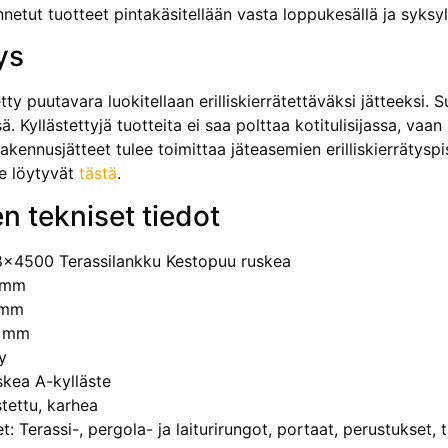
nnetut tuotteet pintakäsitellään vasta loppukesällä ja syks
ys
tty puutavara luokitellaan erilliskierrätettäväksi jät­teeksi.
ä. Kyllästettyjä tuotteita ei saa polttaa kotitulisijassa, va
rakennusjätteet tulee toimittaa jäteasemien erilliskierrätyspi
le löytyvät
tästä
.
n tekniset tiedot
x4500 Terassilankku Kestopuu ruskea
 mm
 mm
0 mm
y
skea A-kylläste
stettu, karhea
: Terassi-, pergola- ja laiturirungot, portaat, perustukset, 