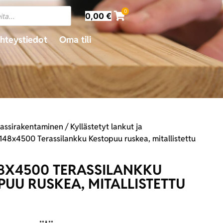
0
0,00
€
hteystiedot
Oma tili
rassirakentaminen
/
Kyllästetyt lankut ja
148x4500 Terassilankku Kestopuu ruskea, mitallistettu
8X4500 TERASSILANKKU
PUU RUSKEA, MITALLISTETTU