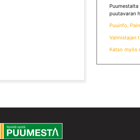
Puumestalta 
puutavaran h
Puuinfo, Pai
Valmistajan 
Katso myös m