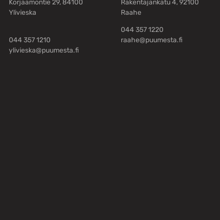
Korjaamontie 29, 84100
Rakentajankatu 4, 92100
Ylivieska
Raahe
044 357 1220
044 357 1210
raahe@puumesta.fi
ylivieska@puumesta.fi