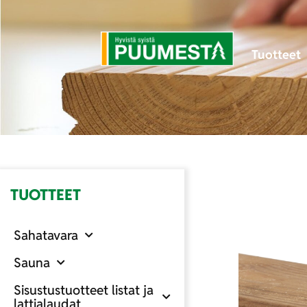
Tuotteet
TUOTTEET
Sahatavara
Sauna
Sisustustuotteet listat ja
lattialaudat