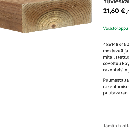
Yliviesk
21,60
€
/
Varasto loppu
48x148x4500
mm leveä ja 
mitallistett
soveltuu käy
rakenteisiin
Puumestalta
rakentamisee
puutavaran h
Tämän tuotte