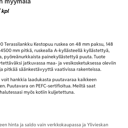
an myymälä
 kpl
 Terassilankku Kestopuu ruskea
on 48 mm paksu, 148
4500 mm pitkä, ruskealla A-kyllästeellä kyllästettyä,
ua, pyöreänurkkaista painekyllästettyä puuta. Tuote
tettäväksi jatkuvassa maa- ja vesikosketuksessa oleviin
 ja pitkää säänkestävyyttä vaativissa rakenteissa.
 voit hankkia laadukasta puutavaraa kaikkeen
n. Puutavara on PEFC-sertifioitua. Meiltä saat
alutessasi myös kotiin kuljetettuna.
en hinta ja saldo vain verkkokaupassa ja Ylivieskan