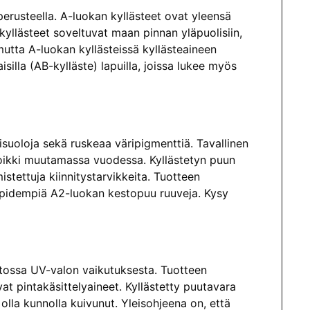
perusteella. A-luokan kyllästeet ovat yleensä
yllästeet soveltuvat maan pinnan yläpuolisiin,
 mutta A-luokan kyllästeissä kyllästeaineen
isilla (AB-kylläste) lapuilla, joissa lukee myös
isuoloja sekä ruskeaa väripigmenttiä. Tavallinen
poikki muutamassa vuodessa. Kyllästetyn puun
stettuja kiinnitystarvikkeita. Tuotteen
 pidempiä A2-luokan kestopuu ruuveja. Kysy
tossa UV-valon vaikutuksesta. Tuotteen
at pintakäsittelyaineet.
Kyllästetty puutavara
olla kunnolla kuivunut. Yleisohjeena on, että