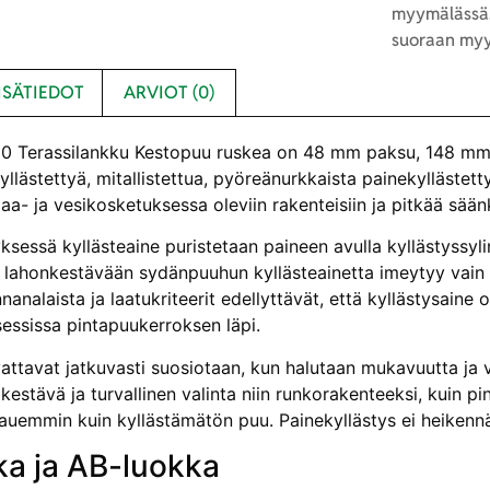
myymälässä.
suoraan myy
ISÄTIEDOT
ARVIOT (0)
 Terassilankku Kestopuu ruskea
on 48 mm paksu, 148 mm l
kyllästettyä, mitallistettua, pyöreänurkkaista painekyllästet
a- ja vesikosketuksessa oleviin rakenteisiin ja pitkää sään
ksessä kyllästeaine puristetaan paineen avulla kyllästyssylin
lahonkestävään sydänpuuhun kyllästeainetta imeytyy vain 
analaista ja laatukriteerit edellyttävät, että kyllästysaine 
sessissa pintapuukerroksen läpi.
vattavat jatkuvasti suosiotaan, kun halutaan mukavuutta ja v
estävä ja turvallinen valinta niin runkorakenteeksi, kuin p
auemmin kuin kyllästämätön puu. Painekyllästys ei heikennä 
ka ja AB-luokka