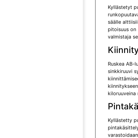
Kyllästetyt p
runkopuutava
säälle alttii
pitoisuus on 
valmistaja se
Kiinnit
Ruskea AB-luo
sinkkiruuvi 
kiinnittämise
kiinnityksee
kiloruuveina
Pintakä
Kyllästetty 
pintakäsittel
varastoidaan 