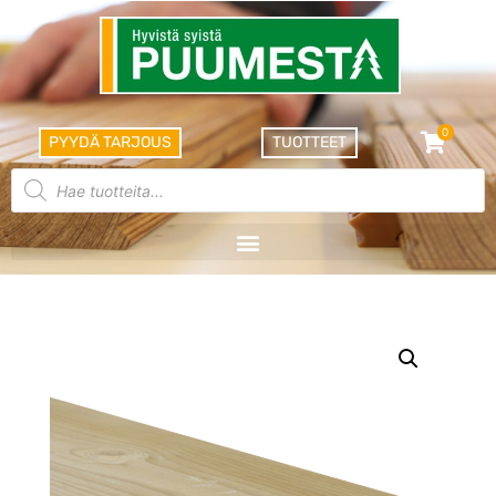
0
PYYDÄ TARJOUS
TUOTTEET