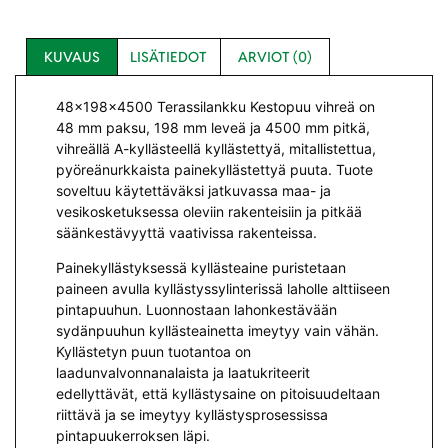
KUVAUS
LISÄTIEDOT
ARVIOT (0)
48x198x4500 Terassilankku Kestopuu vihreä
on
48 mm paksu, 198 mm leveä ja 4500 mm pitkä,
vihreällä A-kyllästeellä kyllästettyä, mitallistettua,
pyöreänurkkaista painekyllästettyä puuta. Tuote
soveltuu käytettäväksi jatkuvassa maa- ja
vesikosketuksessa oleviin rakenteisiin ja pitkää
säänkestävyyttä vaativissa rakenteissa.
Painekyllästyksessä kyllästeaine puristetaan
paineen avulla kyllästyssylinterissä laholle alttiiseen
pintapuuhun. Luonnostaan lahonkestävään
sydänpuuhun kyllästeainetta imeytyy vain vähän.
Kyllästetyn puun tuotantoa on
laadunvalvonnanalaista ja laatukriteerit
edellyttävät, että kyllästysaine on pitoisuudeltaan
riittävä ja se imeytyy kyllästysprosessissa
pintapuukerroksen läpi.