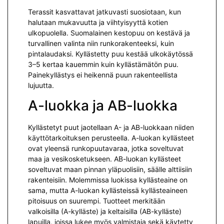
Terassit kasvattavat jatkuvasti suosiotaan, kun
halutaan mukavuutta ja viihtyisyyttä kotien
ulkopuolella. Suomalainen kestopuu on kestävä ja
turvallinen valinta niin runkorakenteeksi, kuin
pintalaudaksi. Kyllästetty puu kestää ulkokäytössä
3–5 kertaa kauemmin kuin kyllästämätön puu.
Painekyllästys ei heikennä puun rakenteellista
lujuutta.
A-luokka ja AB-luokka
Kyllästetyt puut jaotellaan A- ja AB-luokkaan niiden
käyttötarkoituksen perusteella. A-luokan kyllästeet
ovat yleensä runkopuutavaraa, jotka soveltuvat
maa ja vesikosketukseen. AB-luokan kyllästeet
soveltuvat maan pinnan yläpuolisiin, säälle alttiisiin
rakenteisiin. Molemmissa luokissa kyllästeaine on
sama, mutta A-luokan kyllästeissä kyllästeaineen
pitoisuus on suurempi. Tuotteet merkitään
valkoisilla (A-kylläste) ja keltaisilla (AB-kylläste)
lapuilla, joissa lukee myös valmistaja sekä käytetty