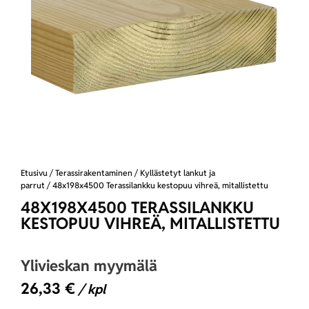
Etusivu
/
Terassirakentaminen
/
Kyllästetyt lankut ja
parrut
/ 48x198x4500 Terassilankku kestopuu vihreä, mitallistettu
48X198X4500 TERASSILANKKU
KESTOPUU VIHREÄ, MITALLISTETTU
Ylivieskan myymälä
26,33
€
/ kpl