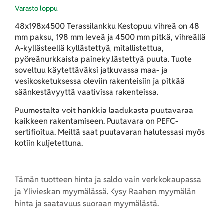
Varasto loppu
48x198x4500 Terassilankku Kestopuu vihreä
on 48
mm paksu, 198 mm leveä ja 4500 mm pitkä, vihreällä
A-kyllästeellä kyllästettyä, mitallistettua,
pyöreänurkkaista painekyllästettyä puuta. Tuote
soveltuu käytettäväksi jatkuvassa maa- ja
vesikosketuksessa oleviin rakenteisiin ja pitkää
säänkestävyyttä vaativissa rakenteissa.
Puumestalta voit hankkia laadukasta puutavaraa
kaikkeen rakentamiseen. Puutavara on PEFC-
sertifioitua. Meiltä saat puutavaran halutessasi myös
kotiin kuljetettuna.
Tämän tuotteen hinta ja saldo vain verkkokaupassa
ja Ylivieskan myymälässä. Kysy Raahen myymälän
hinta ja saatavuus suoraan myymälästä.