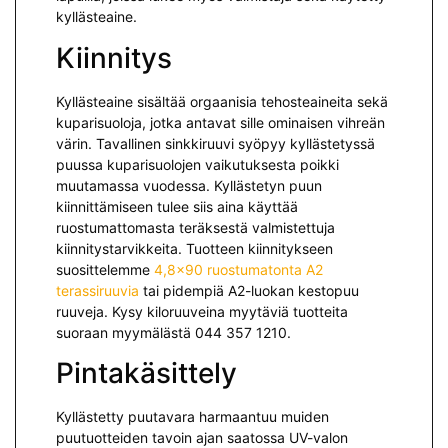
kyllästeaine.
Kiinnitys
Kyllästeaine sisältää orgaanisia tehosteaineita sekä
kuparisuoloja, jotka antavat sille ominaisen vihreän
värin. Tavallinen sinkkiruuvi syöpyy kyllästetyssä
puussa kuparisuolojen vaikutuksesta poikki
muutamassa vuodessa. Kyllästetyn puun
kiinnittämiseen tulee siis aina käyttää
ruostumattomasta teräksestä valmistettuja
kiinnitystarvikkeita. Tuotteen kiinnitykseen
suosittelemme
4,8×90 ruostumatonta A2
terassiruuvia
tai pidempiä A2-luokan kestopuu
ruuveja. Kysy kiloruuveina myytäviä tuotteita
suoraan myymälästä 044 357 1210.
Pintakäsittely
Kyllästetty puutavara harmaantuu muiden
puutuotteiden tavoin ajan saatossa UV-valon