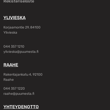
Rekisteriseloste
YLIVIESKA
Korjaamontie 29, 84100
Ylivieska
044 357 1210
ylivieska@puumesta.fi
RAAHE
Rakentajankatu 4, 92100
Raahe
044 357 1220
raahe@puumesta.fi
YHTEYDENOTTO