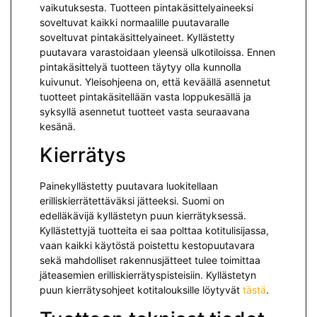
vaikutuksesta. Tuotteen pintakäsittelyaineeksi
soveltuvat kaikki normaalille puutavaralle
soveltuvat pintakäsittelyaineet.
Kyllästetty
puutavara varastoidaan yleensä ulkotiloissa. Ennen
pintakäsittelyä tuotteen täytyy olla kunnolla
kuivunut. Yleisohjeena on, että keväällä asennetut
tuotteet pintakäsitellään vasta loppukesällä ja
syksyllä asennetut tuotteet vasta seuraavana
kesänä.
Kierrätys
Painekyllästetty puutavara luokitellaan
erilliskierrätettäväksi jät­teeksi. Suomi on
edelläkävijä kyllästetyn puun kierrätyksessä.
Kyllästettyjä tuotteita ei saa polttaa kotitulisijassa,
vaan kaikki käytöstä poistettu kestopuutavara
sekä mah­dolliset rakennusjätteet tulee toimittaa
jäteasemien erilliskierrätyspisteisiin. Kyllästetyn
puun kierrätysohjeet kotitalouksille löytyvät
tästä
.