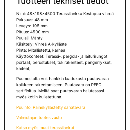
Tuotteen tekniset tiedot
Nimi:
48x198x4500 Terassilankku Kestopuu vihreä
Paksuus: 48 mm
Leveys: 198 mm
Pituus: 4500 mm
Puulaji: Mänty
Käsittely: Vihreä A-kylläste
Pinta: Mitallistettu, karhea
Käyttökohteet: Terassi-, pergola- ja laiturirungot,
portaat, perustukset, tukirakenteet, pengerrykset,
kaiteet,
Puumestalta voit hankkia laadukasta puutavaraa
kaikkeen rakentamiseen. Puutavara on PEFC-
sertifioitua. Meiltä saat puutavaran halutessasi
myös kotiin kuljetettuna.
Puuinfo, Painekyllästetty sahatavara
Valmistajan tuotesivusto
Katso myös muut terassilankut