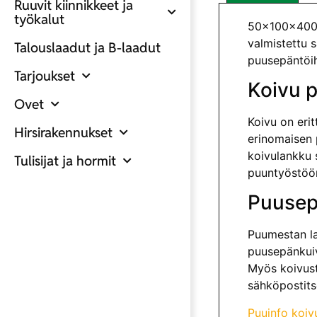
Ruuvit kiinnikkeet ja
työkalut
50x100x4000
valmistettu 
Talouslaadut ja B-laadut
puusepäntöih
Tarjoukset
Koivu 
Ovet
Koivu on eri
Hirsirakennukset
erinomaisen 
koivulankku s
Tulisijat ja hormit
puuntyöstöö
Puusep
Puumestan la
puusepänkuiv
Myös koivust
sähköpostits
Puuinfo koiv