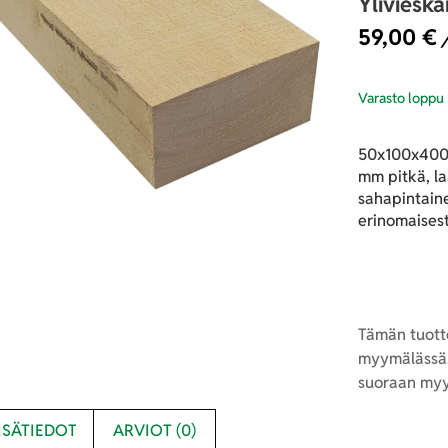
Yliviesk
59,00
€
/
Varasto loppu
50x100x4000
mm pitkä, l
sahapintain
erinomaisest
Tämän tuotte
myymälässä.
suoraan myy
ISÄTIEDOT
ARVIOT (0)