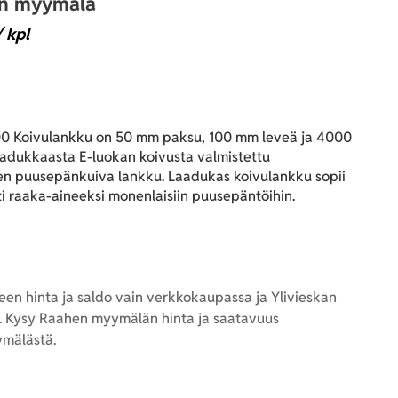
an myymälä
 kpl
 Koivulankku on 50 mm paksu, 100 mm leveä ja 4000
aadukkaasta E-luokan koivusta valmistettu
en puusepänkuiva lankku. Laadukas koivulankku sopii
i raaka-aineeksi monenlaisiin puusepäntöihin.
en hinta ja saldo vain verkkokaupassa ja Ylivieskan
 Kysy Raahen myymälän hinta ja saatavuus
mälästä.