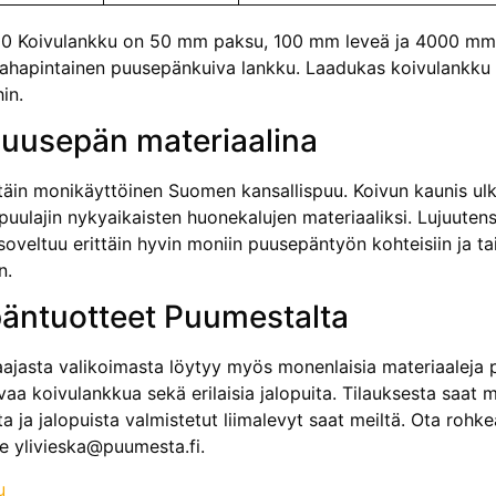
 Koivulankku on 50 mm paksu, 100 mm leveä ja 4000 mm p
sahapintainen puusepänkuiva lankku. Laadukas koivulankku s
in.
puusepän materiaalina
ttäin monikäyttöinen Suomen kansallispuu. Koivun kaunis ulk
puulajin nykyaikaisten huonekalujen materiaaliksi. Lujuut
oveltuu erittäin hyvin moniin puusepäntyön kohteisiin ja ta
n.
äntuotteet Puumestalta
ajasta valikoimasta löytyy myös monenlaisia materiaaleja 
aa koivulankkua sekä erilaisia jalopuita. Tilauksesta saa
a ja jalopuista valmistetut liimalevyt saat meiltä. Ota ro
e ylivieska@puumesta.fi.
u