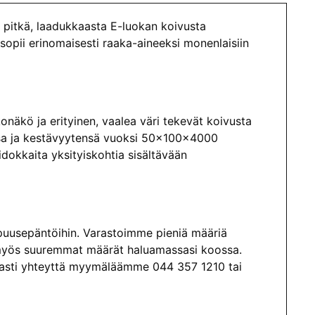
itkä, laadukkaasta E-luokan koivusta
opii erinomaisesti raaka-aineeksi monenlaisiin
onäkö ja erityinen, vaalea väri tekevät koivusta
ensa ja kestävyytensä vuoksi 50x100x4000
idokkaita yksityiskohtia sisältävään
puusepäntöihin. Varastoimme pieniä määriä
t myös suuremmat määrät haluamassasi koossa.
hkeasti yhteyttä myymäläämme 044 357 1210 tai