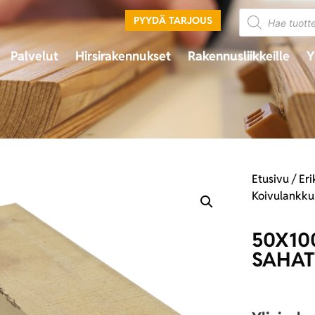
PYYDÄ TARJOUS
Palvelut
Hirsirakennukset
Rakennusliikkeille
Y
Etusivu
/
Er
Koivulankku
50X10
SAHAT