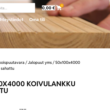
0
0,00
€
hteystiedot
Oma tili
ikoispuutavara
/
Jalopuut yms
/ 50x100x4000
 sahattu
0X4000 KOIVULANKKU
TU