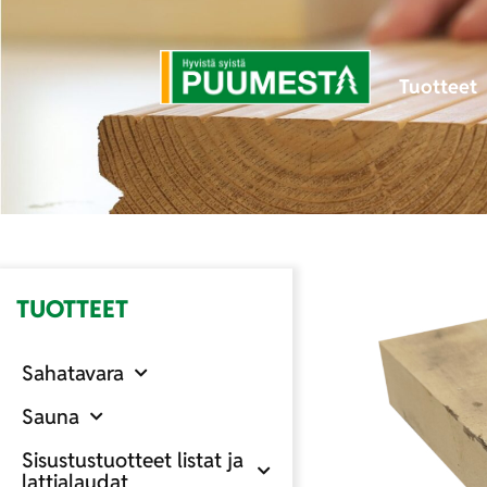
Tuotteet
TUOTTEET
Sahatavara
Sauna
Sisustustuotteet listat ja
lattialaudat