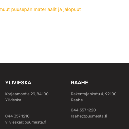
uut puusepän materiaalit ja jalopuut
YLIVIESKA
RAAHE
Korjaamontie 29, 84100
Rakentajankatu 4, 92100
Ylivieska
Raahe
044 357 1220
044 357 1210
raahe@puumesta.fi
ylivieska@puumesta.fi