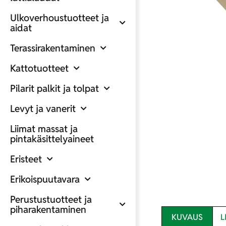
Ulkoverhoustuotteet ja
aidat
Terassirakentaminen
Kattotuotteet
Pilarit palkit ja tolpat
Levyt ja vanerit
Liimat massat ja
pintakäsittelyaineet
Eristeet
Erikoispuutavara
Perustustuotteet ja
piharakentaminen
KUVAUS
L