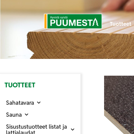
Tuotteet
TUOTTEET
Sahatavara
Sauna
Sisustustuotteet listat ja
lattialaudat