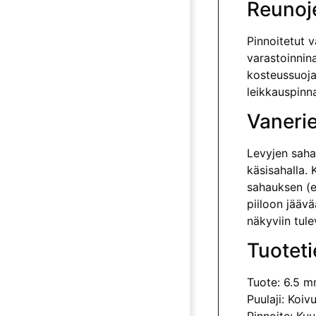
Reunoj
Pinnoitetut v
varastoinnina
kosteussuoja
leikkauspinna
Vanerie
Levyjen saha
käsisahalla.
sahauksen (e
piiloon jäävä
näkyviin tule
Tuoteti
Tuote: 6.5 m
Puulaji: Koiv