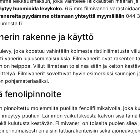
mme leikkausmaksun, joka vaihtelee leikkausten määrän j
äytyy huomioida levykoko.
6.5 mm filmivaneri varastoidaa
vanereita pyydämme ottamaan yhteyttä myymälään
044 35
umesta.fi.
nerin rakenne ja käyttö
levy, joka koostuu vähintään kolmesta ristiinliimatusta viilus
 vanerin lujuusominaisuuksia. Filmivanerit ovat rakenteeltaa
n on helppoa. Viilut liimataan toisiinsa sään ja keiton kestävä
ttelyä. Filmivanerit soveltuvat hyvin esimerkiksi saunojen j
n pohjamateriaaliksi.
 fenolipinnoite
n pinnoitettu molemmilta puolilta fenolifilmikalvolla, joka 
a imeytyy puuhun. Lämmön vaikutuksesta kalvon sisältämä ha
kä kulutusta kestävän. Filmivaneri on toiselta puolen sileä j
pii erinomaisesti erilaisiin lattiarakenteisiin sekä ajoneuvoje