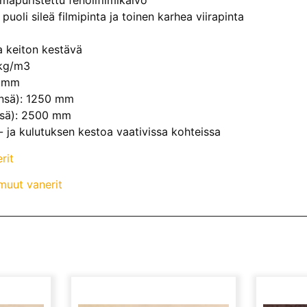
mapuristettu fenolifilmikalvo
 puoli sileä filmipinta ja toinen karhea viirapinta
a keiton kestävä
 kg/m3
5 mm
ensä): 1250 mm
nsä): 2500 mm
- ja kulutuksen kestoa vaativissa kohteissa
rit
muut vanerit