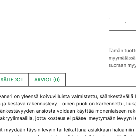
Tämän tuotte
myymälässä.
suoraan myy
ISÄTIEDOT
ARVIOT (0)
aneri on yleensä koivuviiluista valmistettu, säänkestävällä lii
 ja kestävä rakennuslevy. Toinen puoli on karhennettu, liuka
Säänkestävyyden ansiosta voidaan käyttää monenlaiseen rak
akryylimaalilla, jotta kosteus ei pääse imeytymään levyyn l
t myydään täysin levyin tai leikattuna asiakkaan haluamiin 