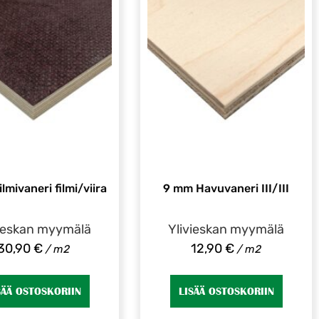
lmivaneri filmi/viira
9 mm Havuvaneri III/III
vieskan myymälä
Ylivieskan myymälä
30,90
€
12,90
€
/ m2
/ m2
SÄÄ OSTOSKORIIN
LISÄÄ OSTOSKORIIN