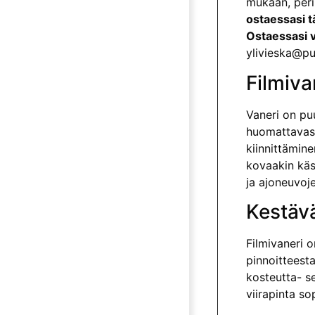
mukaan, peri
ostaessasi t
Ostaessasi 
ylivieska@pu
Filmiva
Vaneri on puu
huomattavasti
kiinnittämine
kovaakin käsi
ja ajoneuvoje
Kestävä
Filmivaneri o
pinnoitteest
kosteutta- se
viirapinta so