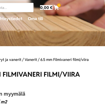
0
0,00
€
hteystiedot
Oma tili
yt ja vanerit
/
Vanerit
/ 6.5 mm Filmivaneri filmi/viira
 FILMIVANERI FILMI/VIIRA
an myymälä
 m2