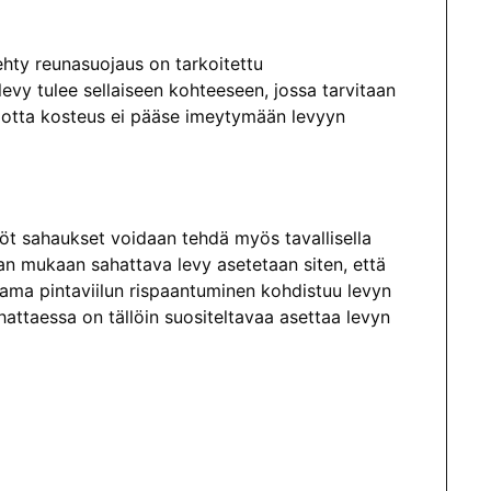
ehty reunasuojaus on tar­koitettu
levy tulee sellaiseen kohteeseen, jossa tarvitaan
 jotta kosteus ei pääse imeytymään levyyn
köt sahaukset voidaan tehdä myös tavallisella
an mukaan sahattava levy asetetaan siten, että
tama pintaviilun rispaantuminen kohdistuu levyn
hattaessa on tällöin suosi­teltavaa asettaa levyn