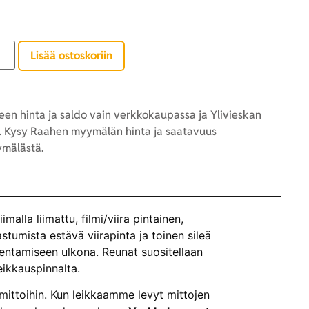
Lisää ostoskoriin
en hinta ja saldo vain verkkokaupassa ja Ylivieskan
 Kysy Raahen myymälän hinta ja saatavuus
mälästä.
malla liimattu, filmi/viira pintainen,
stumista estävä viirapinta ja toinen sileä
entamiseen ulkona. Reunat suositellaan
eikkauspinnalta.
mittoihin. Kun leikkaamme levyt mittojen