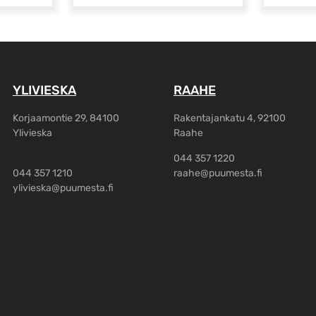
YLIVIESKA
RAAHE
Korjaamontie 29, 84100
Rakentajankatu 4, 92100
Ylivieska
Raahe
044 357 1220
044 357 1210
raahe@puumesta.fi
ylivieska@puumesta.fi