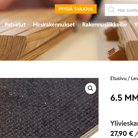
PYYDÄ TARJOUS
Palvelut
Hirsirakennukset
Rakennusliikkeille
Y
Etusivu
/
Lev
6.5 MM
Yliviesk
27,90
€
/