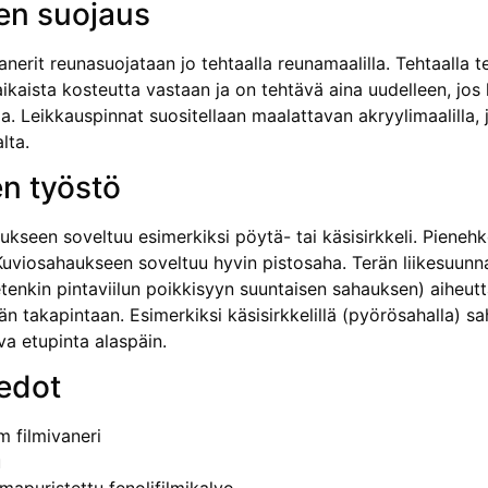
en suojaus
anerit reunasuojataan jo tehtaalla reunamaalilla. Tehtaalla t
ikaista kosteutta vastaan ja on tehtävä aina uudelleen, jos 
a. Leikkauspinnat suositellaan maalattavan akryylimaalilla,
lta.
n työstö
ukseen soveltuu esimerkiksi pöytä- tai käsisirkkeli. Pieneh
 Kuviosahaukseen soveltuu hyvin pistosaha. Terän liikesuunn
tenkin pintaviilun poikkisyyn suuntaisen sahauksen) aiheut
än takapintaan. Esi­merkiksi käsisirkkelillä (pyörösahalla) sa
va etupinta alaspäin.
edot
m filmivaneri
u