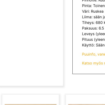
Pinnoite: Kuu
Pinta: Toinen
Väri: Ruskea
Liima: sään j
Tiheys: 680
Paksuus: 6.
Leveys (yle
Pituus (ylee
Käyttö: Sään
Puuinfo, vane
Katso myös 