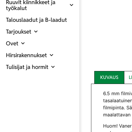
Ruuvit kiinnikkeet ja
työkalut
Talouslaadut ja B-laadut
Tarjoukset
Ovet
Hirsirakennukset
Tulisijat ja hormit
KUVAUS
L
6.5 mm filmiv
tasalaatuinen
filmipinta. 
maalattavan 
Huom! Vaneri