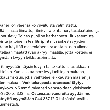
vaneri on yleensä koivuviiluista valmistettu,
ä liimalla liimattu, filmi/viira pintainen, tasalaatuinen ja
nnuslevy. Toinen puoli on karhennettu, liukastumista
pinta ja toinen sileä filmipinta. Säänkestävyyden
idaan käyttää monenlaiseen rakentamiseen ulkona.
tellaan maalattavan akryylimaalilla, jotta kosteus ei
ymään levyyn leikkauspinnalta.
it myydään täysin levyin tai leikattuna asiakkaan
ittoihin. Kun leikkaamme levyt mittojen mukaan,
kkausmaksun, joka vaihtelee leikkausten määrän ja
den mukaan.
Verkkokaupasta ostaessasi täytyy
vykoko.
6.5 mm filmivaneri varastoidaan yleisimmin
×2500 eli 3,13 m2.
Ostaessasi vanereita pyydämme
hteyttä myymälään
044 357 1210 tai sähköpostitse
uumesta.fi.