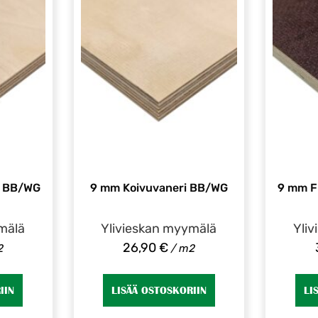
i BB/WG
9 mm Koivuvaneri BB/WG
9 mm Fi
mälä
Ylivieskan myymälä
Yli
26,90
€
2
/ m2
IIN
LISÄÄ OSTOSKORIIN
LI