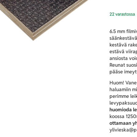
22 varastossa
6.5 mm filmi
säänkestäväll
kestävä rake
estävä viira
ansiosta vo
Reunat suosi
pääse imeyt
Huom! Vaner
haluamiin m
perimme lei
levypaksuu
huomioda le
koossa 1250
ottamaan y
ylivieska@p