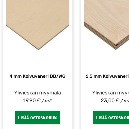
4 mm Koivuvaneri BB/WG
6.5 mm Koivuvaner
Ylivieskan myymälä
Ylivieskan myy
19,90
€
23,00
€
/ m2
/ m
LISÄÄ OSTOSKORIIN
LISÄÄ OSTOSKOR