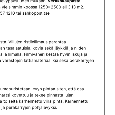
a levypaksuuden mukaan.
Verkkokaupasta
n yleisimmin koossa 1250×2500 eli 3,13 m2.
7 1210 tai sähköpostitse
ta. Viilujen ristiinliimaus parantaa
n tasalaatuisia, kovia sekä jäykkiä ja niiden
llä liimalla. Filmivaneri kestää hyvin iskuja ja
a varastojen lattiamateriaaliksi sekä peräkärryjen
kuumapuristetaan levyn pintaa siten, että osa
rtsi kovettuu ja tekee pinnasta lujan,
a toiselta karhennettu viira pinta. Karhennettu
n ja peräkärryjen pohjalevyksi.