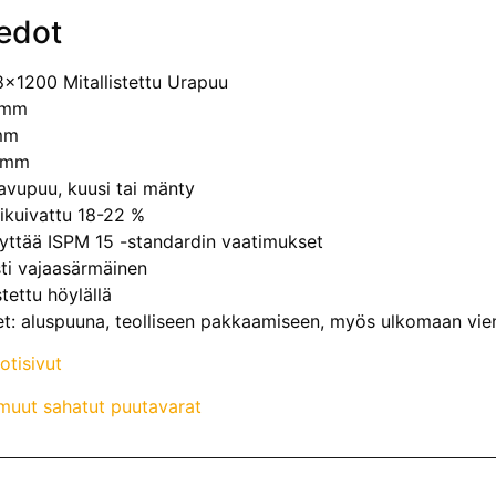
edot
x1200 Mitallistettu Urapuu
 mm
mm
0 mm
Havupuu, kuusi tai mänty
ikuivattu 18-22 %
äyttää ISPM 15 -standardin vaatimukset
sti vajaasärmäinen
stettu höylällä
t: aluspuuna, teolliseen pakkaamiseen, myös ulkomaan vien
otisivut
muut sahatut puutavarat