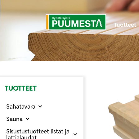
Tuotteet
TUOTTEET
Sahatavara
Sauna
Sisustustuotteet listat ja
lattialaudat