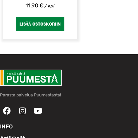
11,90
€
/ kpl
LISÄÄ OSTOSKORIIN
Parasta palvelua Puumestasta!
INFO