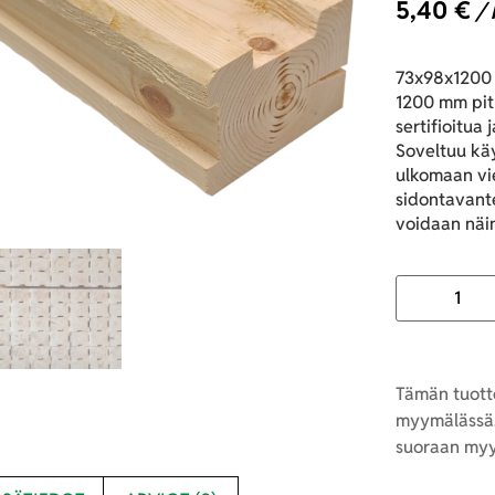
5,40
€
/ 
73x98x1200 
1200 mm pit
sertifioitua
Soveltuu kä
ulkomaan vie
sidontavant
voidaan näin
Tämän tuotte
myymälässä.
suoraan myy