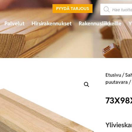
PYYDÄ TARJOUS
Palvelut
Hirsirakennukset
Rakennusliikkeille
Y
Etusivu
/
Sa
puutavara
73X98
Yliviesk