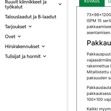
KUVAUS
L
Ruuvit kiinnikkeet ja
työkalut
73x98x1200 M
Talouslaadut ja B-laadut
ISPM 15 sert
Tarjoukset
pakkaamiseen
asentamisen.
Ovet
Pakkau
Hirsirakennukset
Pakkauspuuta
Tulisijat ja hormit
vajaasärmäist
rakennettua 
Mitallistettu
paksuuden sä
Pakkauslauta
pakkauksessa
100×100 vaja
Kaikki myymä