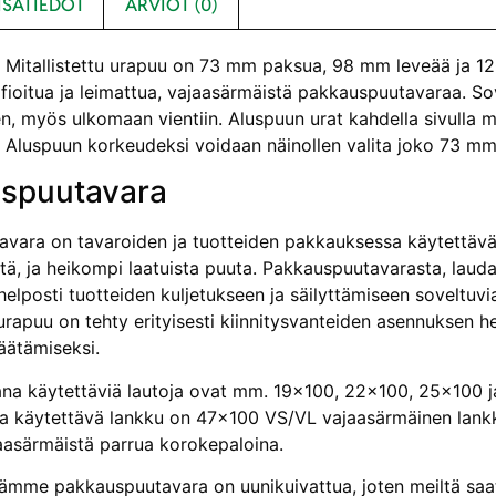
ISÄTIEDOT
ARVIOT (0)
itallistettu urapuu on 73 mm paksua, 98 mm leveää ja 120
ifioitua ja leimattua, vajaasärmäistä pakkauspuutavaraa. So
, myös ulkomaan vientiin. Aluspuun urat kahdella sivulla 
 Aluspuun korkeudeksi voidaan näinollen valita joko 73 mm
spuutavara
vara on tavaroiden ja tuotteiden pakkauksessa käytettäv
ä, ja heikompi laatuista puuta. Pakkauspuutavarasta, laudast
helposti tuotteiden kuljetukseen ja säilyttämiseen soveltuv
 urapuu on tehty erityisesti kiinnitysvanteiden asennuksen h
ätämiseksi.
na käytettäviä lautoja ovat mm. 19×100, 22×100, 25×100 ja
 käytettävä lankku on 47×100 VS/VL vajaasärmäinen lankk
asärmäistä parrua korokepaloina.
mme pakkauspuutavara on uunikuivattua, joten meiltä saat