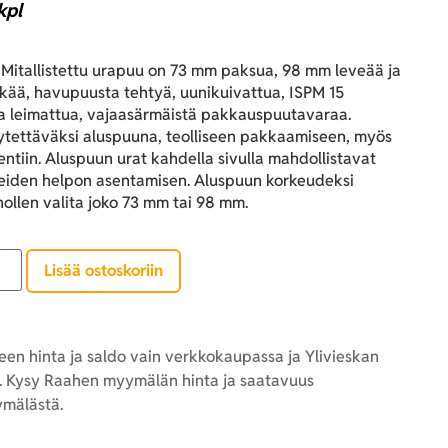
kpl
Mitallistettu urapuu on 73 mm paksua, 98 mm leveää ja
kää, havupuusta tehtyä, uunikuivattua, ISPM 15
 ja leimattua, vajaasärmäistä pakkauspuutavaraa.
ytettäväksi aluspuuna, teolliseen pakkaamiseen, myös
ntiin. Aluspuun urat kahdella sivulla mahdollistavat
eiden helpon asentamisen. Aluspuun korkeudeksi
ollen valita joko 73 mm tai 98 mm.
Lisää ostoskoriin
en hinta ja saldo vain verkkokaupassa ja Ylivieskan
 Kysy Raahen myymälän hinta ja saatavuus
mälästä.