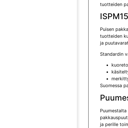
tuotteiden p
ISPM1
Puisen pakka
tuotteiden k
ja puutavarat
Standardin v
kuoreto
käsitel
merkitt
Suomessa pak
Puumes
Puumestalta s
pakkauspuuta
ja perille toi