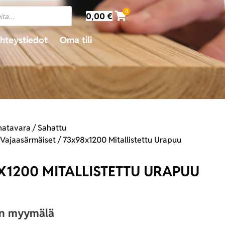
0
0,00
€
hteystiedot
Oma tili
hatavara
/
Sahattu
/
Vajaasärmäiset
/ 73x98x1200 Mitallistettu Urapuu
X1200 MITALLISTETTU URAPUU
an myymälä