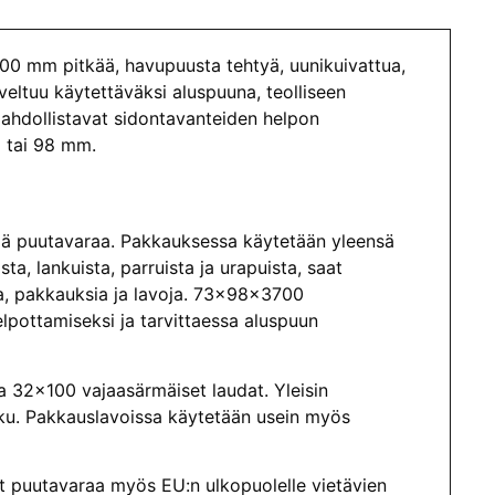
0 mm pitkää, havupuusta tehtyä, uunikuivattua,
veltuu käytettäväksi aluspuuna, teolliseen
mahdollistavat sidontavanteiden helpon
 tai 98 mm.
ää puutavaraa. Pakkauksessa käytetään yleensä
a, lankuista, parruista ja urapuista, saat
ia, pakkauksia ja lavoja. 73x98x3700
elpottamiseksi ja tarvittaessa aluspuun
 32×100 vajaasärmäiset laudat. Yleisin
u. Pakkauslavoissa käytetään usein myös
 puutavaraa myös EU:n ulkopuolelle vietävien