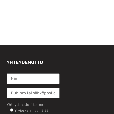
YHTEYDENOTTO
Yhteydenottoni koskee:
Ylivieskan myymälää