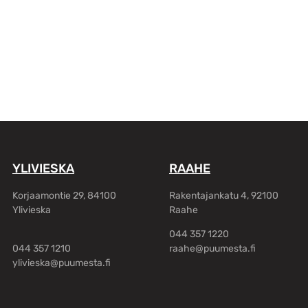
YLIVIESKA
RAAHE
Korjaamontie 29, 84100
Rakentajankatu 4, 92100
Ylivieska
Raahe
044 357 1220
044 357 1210
raahe@puumesta.fi
ylivieska@puumesta.fi