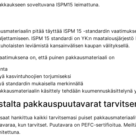
akkaukseen soveltuvana ISPM15 leimattuna.
5
usmateriaalin pitää täyttää ISPM 15 -standardin vaatimukset
uljettamiseen. ISPM 15 standardi on YK:n maatalousjärjestö
uholaisten leviämistä kansainvälisen kaupan välityksellä.
aatimuksena on, että puinen pakkausmateriaali on
nta
tyä kasvintuhoojien torjumiseksi
yä standardin mukaisella merkinnällä
kausmateriaalin käsittely tehdään kuumennuskäsittelynä 
talta pakkauspuutavarat tarvits
aat hankittua kaikki tarvitsemasi puiset pakkausmateriaalit.
varaa, kun tarvitset. Puutavara on PEFC-sertifioitua. Meil
mitettuna.