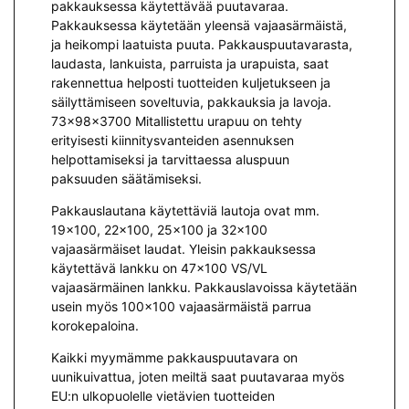
pakkauksessa käytettävää puutavaraa.
Pakkauksessa käytetään yleensä vajaasärmäistä,
ja heikompi laatuista puuta. Pakkauspuutavarasta,
laudasta, lankuista, parruista ja urapuista, saat
rakennettua helposti tuotteiden kuljetukseen ja
säilyttämiseen soveltuvia, pakkauksia ja lavoja.
73x98x3700 Mitallistettu urapuu on tehty
erityisesti kiinnitysvanteiden asennuksen
helpottamiseksi ja tarvittaessa aluspuun
paksuuden säätämiseksi.
Pakkauslautana käytettäviä lautoja ovat mm.
19×100, 22×100, 25×100 ja 32×100
vajaasärmäiset laudat. Yleisin pakkauksessa
käytettävä lankku on 47×100 VS/VL
vajaasärmäinen lankku. Pakkauslavoissa käytetään
usein myös 100×100 vajaasärmäistä parrua
korokepaloina.
Kaikki myymämme pakkauspuutavara on
uunikuivattua, joten meiltä saat puutavaraa myös
EU:n ulkopuolelle vietävien tuotteiden