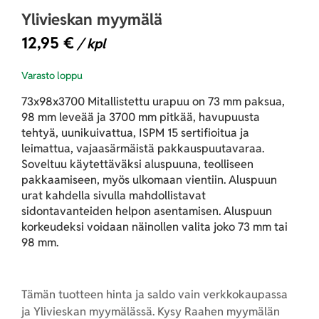
Ylivieskan myymälä
12,95
€
/ kpl
Varasto loppu
73x98x3700 Mitallistettu urapuu on 73 mm paksua,
98 mm leveää ja 3700 mm pitkää, havupuusta
tehtyä, uunikuivattua, ISPM 15 sertifioitua ja
leimattua, vajaasärmäistä pakkauspuutavaraa.
Soveltuu käytettäväksi aluspuuna, teolliseen
pakkaamiseen, myös ulkomaan vientiin. Aluspuun
urat kahdella sivulla mahdollistavat
sidontavanteiden helpon asentamisen. Aluspuun
korkeudeksi voidaan näinollen valita joko 73 mm tai
98 mm.
Tämän tuotteen hinta ja saldo vain verkkokaupassa
ja Ylivieskan myymälässä. Kysy Raahen myymälän