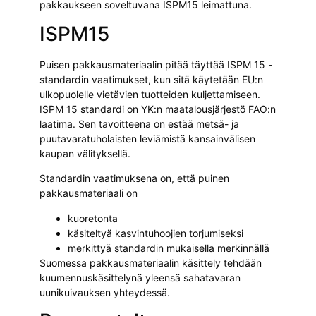
pakkaukseen soveltuvana ISPM15 leimattuna.
ISPM15
Puisen pakkausmateriaalin pitää täyttää ISPM 15 -
standardin vaatimukset, kun sitä käytetään EU:n
ulkopuolelle vietävien tuotteiden kuljettamiseen.
ISPM 15 standardi on YK:n maatalousjärjestö FAO:n
laatima. Sen tavoitteena on estää metsä- ja
puutavaratuholaisten leviämistä kansainvälisen
kaupan välityksellä.
Standardin vaatimuksena on, että puinen
pakkausmateriaali on
kuoretonta
käsiteltyä kasvintuhoojien torjumiseksi
merkittyä standardin mukaisella merkinnällä
Suomessa pakkausmateriaalin käsittely tehdään
kuumennuskäsittelynä yleensä sahatavaran
uunikuivauksen yhteydessä.