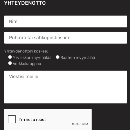
YHTEYDENOTTO
Yhteydenottoni koskee:
Ylivieskan myymälää
Raahen myymälää
Verkkokauppaa