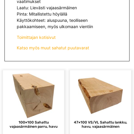
vaatimukset
Laatu: Lievästi vajaasärmäinen
Pinta: Mitallistettu höylällä
Käyttökohteet: aluspuuna, teolliseen
pakkaamiseen, myös ulkomaan vientiin
Toimittajan kotisivut
Katso myös muut sahatut puutavarat
100×100 Sahattu
47×100 VS/VL Sahattu lankku,
vajaasärmäinen parru, havu
havu, vajaasärmäinen