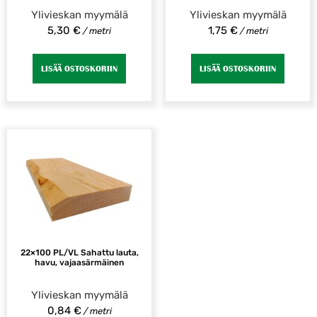
Ylivieskan myymälä
Ylivieskan myymälä
5,30
€
1,75
€
/ metri
/ metri
LISÄÄ OSTOSKORIIN
LISÄÄ OSTOSKORIIN
22×100 PL/VL Sahattu lauta,
havu, vajaasärmäinen
Ylivieskan myymälä
0,84
€
/ metri