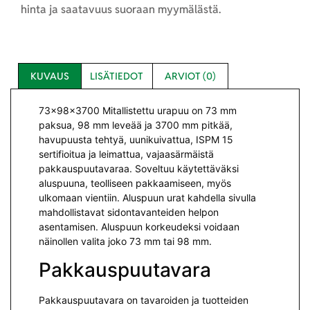
hinta ja saatavuus suoraan myymälästä.
KUVAUS
LISÄTIEDOT
ARVIOT (0)
73x98x3700 Mitallistettu urapuu on 73 mm
paksua, 98 mm leveää ja 3700 mm pitkää,
havupuusta tehtyä, uunikuivattua, ISPM 15
sertifioitua ja leimattua, vajaasärmäistä
pakkauspuutavaraa. Soveltuu käytettäväksi
aluspuuna, teolliseen pakkaamiseen, myös
ulkomaan vientiin. Aluspuun urat kahdella sivulla
mahdollistavat sidontavanteiden helpon
asentamisen. Aluspuun korkeudeksi voidaan
näinollen valita joko 73 mm tai 98 mm.
Pakkauspuutavara
Pakkauspuutavara on tavaroiden ja tuotteiden