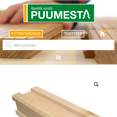
0
PYYDÄ TARJOUS
TUOTTEET