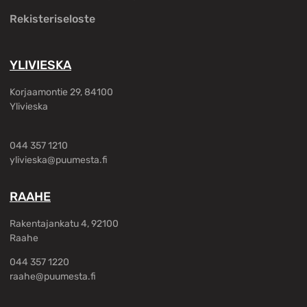
Rekisteriseloste
YLIVIESKA
Korjaamontie 29, 84100
Ylivieska
044 357 1210
ylivieska@puumesta.fi
RAAHE
Rakentajankatu 4, 92100
Raahe
044 357 1220
raahe@puumesta.fi