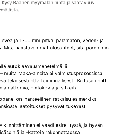
 Kysy Raahen myymälän hinta ja saatavuus
mälästä.
veä ja 1300 mm pitkä, palamaton, veden- ja
vy. Mitä haastavammat olosuhteet, sitä paremmin
ellä autoklaavausmenetelmällä
 – muita raaka-aineita ei valmistusprosessissa
 teknisesti että toiminnallisesti. Kuitusementti
lämättömiä, pintakovia ja sitkeitä.
panel on ihanteellinen ratkaisu esimerkiksi
nsiosta laatoitukset pysyvät tukevasti
iinnittäminen ei vaadi esirei’itystä, ja hyvän
isäseiniä ja -kattoja rakennettaessa