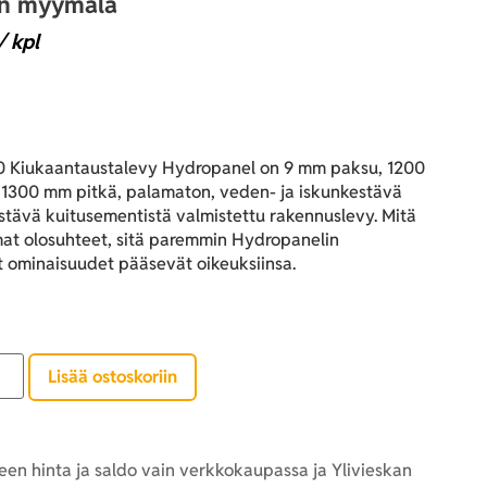
an myymälä
/ kpl
 Kiukaantaustalevy Hydropanel on 9 mm paksu, 1200
 1300 mm pitkä, palamaton, veden- ja iskunkestävä
stävä kuitusementistä valmistettu rakennuslevy. Mitä
t olosuhteet, sitä paremmin Hydropanelin
t ominaisuudet pääsevät oikeuksiinsa.
Lisää ostoskoriin
en hinta ja saldo vain verkkokaupassa ja Ylivieskan