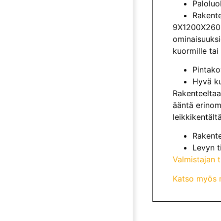
Paloluo
Rakente
9X1200X2600 
ominaisuuksie
kuormille tai r
Pintak
Hyvä ku
Rakenteeltaa
ääntä erinom
leikkikentält
Rakente
Levyn t
Valmistajan 
Katso myös m