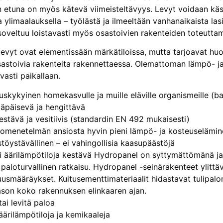
 etuna on myös kätevä viimeisteltävyys. Levyt voidaan käsit
ja ylimaalauksella – työlästä ja ilmeeltään vanhanaikaista la
oveltuu loistavasti myös osastoivien rakenteiden toteuttam
evyt ovat elementissään märkätiloissa, mutta tarjoavat huoma
osastoivia rakenteita rakennettaessa. Olemattoman lämpö- j
asti paikallaan.
uskykyinen homekasvulle ja muille eläville organismeille (bak
äpäisevä ja hengittävä
stävä ja vesitiivis (standardin EN 492 mukaisesti)
omenetelmän ansiosta hyvin pieni lämpö- ja kosteuseläminen
töystävällinen – ei vahingollisia kaasupäästöjä
i äärilämpötiloja kestävä Hydropanel on syttymättömänä ja
paloturvallinen ratkaisu. Hydropanel -seinärakenteet ylitt
suusmääräykset. Kuitusementtimateriaalit hidastavat tulipal
tason koko rakennuksen elinkaaren ajan.
tai levitä paloa
äärilämpötiloja ja kemikaaleja