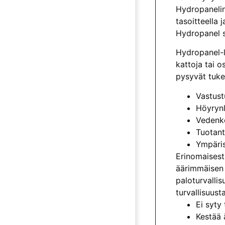
Hydropanelin
tasoitteella 
Hydropanel s
Hydropanel-l
kattoja tai 
pysyvät tukev
Vastust
Höyrynl
Vedenke
Tuotant
Ympäris
Erinomaisest
äärimmäisen 
paloturvalli
turvallisuus
Ei syty 
Kestää 