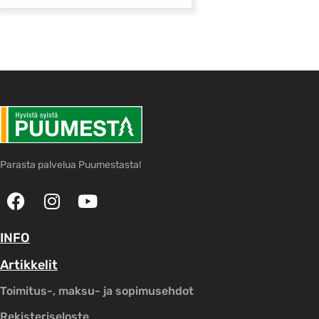
Parasta palvelua Puumestasta!
INFO
Artikkelit
Toimitus-, maksu- ja sopimusehdot
Rekisteriseloste