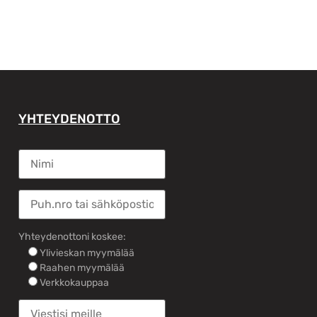
YHTEYDENOTTO
Yhteydenottoni koskee:
Ylivieskan myymälää
Raahen myymälää
Verkkokauppaa