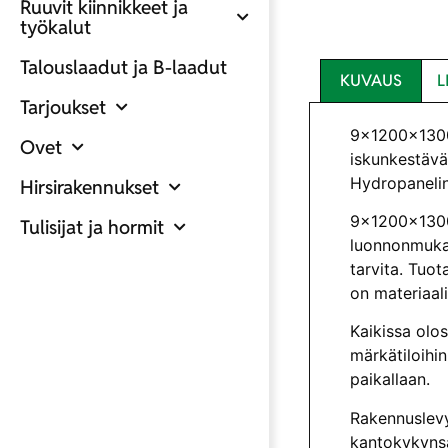
Ruuvit kiinnikkeet ja
työkalut
Talouslaadut ja B-laadut
KUVAUS
L
Tarjoukset
9x1200x1300
Ovet
iskunkestävä
Hydropanelin
Hirsirakennukset
9x1200x13
Tulisijat ja hormit
luonnonmukais
tarvita. Tuot
on materiaal
Kaikissa olo
märkätiloihi
paikallaan.
Rakennuslevyj
kantokykynsä 