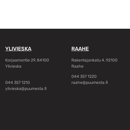
YLIVIESKA
RAAHE
Korjaamontie 29, 84100
Rakentajankatu 4, 92100
Ylivieska
Raahe
044 357 1220
044 357 1210
raahe@puumesta.fi
ylivieska@puumesta.fi