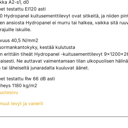
kka A2-s1, d0
et testattu EI120 asti
Hydropanel kuitusementtilevyt ovat sitkeitä, ja niiden pint
n ansiosta Hydropanel ei murru tai halkea, vaikka sitä ruuvatt
ajuille iskuille.
ovuus 40,5 N/mm2
ormankantokyky, kestää kulutusta
n erittäin tiheät Hydropanel -kuitusementtilevyt 9x1200x2
aisesti. Ne auttavat vaimentamaan tilan ulkopuolisen hälinä
ä tai läheiseltä junaradalta kuuluvat äänet.
et testattu Rw 66 dB asti
iheys 1180 kg/m2
tuotesivu
uut levyt ja vanerit