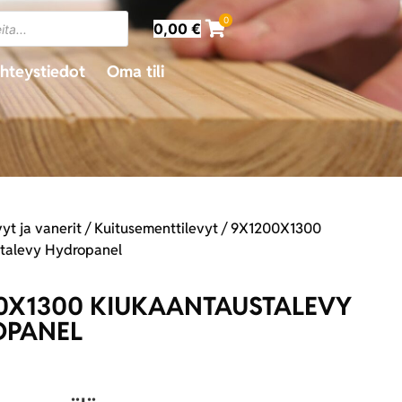
0
0,00
€
hteystiedot
Oma tili
yt ja vanerit
/
Kuitusementtilevyt
/ 9X1200X1300
talevy Hydropanel
0X1300 KIUKAANTAUSTALEVY
OPANEL