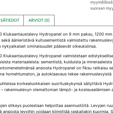
myymälässä.
suoraan myy
ISÄTIEDOT
ARVIOT (0)
 Kiukaantaustalevy Hydropanel on 9 mm paksu, 1200 mm le
 sekä äänieristävä kuitusementistä valmistettu rakennusle
 nykyaikaiset ominaisuudet pääsevät oikeuksiinsa.
00
Kiukaantaustalevy Hydropanel
valmistetaan edistyksellis
ista materiaaleista: sementistä, kuiduista ja mineraaleista
antomenetelmänsä ansiosta Hydropanel on fiksu ratkaisu sekä
ina homehtumaton, ja autoklaavaus tekee rakennuslevyistä e
suhteissa korkealuokkaisen suorituskykynsä säilyttävä Hydro
n – rakennuslevyn olemattoman lämpö- ja kosteuselämisen a
en sitkeys puolestaan helpottaa asennustöitä. Levyjen ruuvik
ansiosta levyihin voidaan kiinnittää raskaitakin kuormia. S