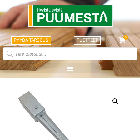
0
PYYDÄ TARJOUS
TUOTTEET