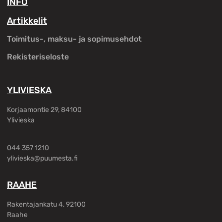
INFO
Artikkelit
Toimitus-, maksu- ja sopimusehdot
Rekisteriseloste
YLIVIESKA
Korjaamontie 29, 84100
Ylivieska
044 357 1210
ylivieska@puumesta.fi
RAAHE
Rakentajankatu 4, 92100
Raahe