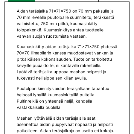
Aidan teräsjalka 71x71x750 on 70 mm paksulle ja
70 mm leveälle puutolpalle suunniteltu, teräksestä
valmistettu, 750 mm pitkä, kuumasinkitty
tolppakenkä. Kuumasinkitys antaa tuotteelle
vahvan suojan ruostumista vastaan.
Kuumasinkitty aidan teräsjalka 71x71x750 yhdessä
70×70 liimapilarin kanssa muodostavat vankan ja
pitkäikäisen kokonaisuuden. Tuote on tarkoitettu
kevyille puuaidoille, ei kantaville rakenteille.
Lyötävä teräsjalka uppoaa maahan helposti ja
tukevasti nelilaippaisen kiilan avulla.
Puutolpan kiinnitys aidan teräsjalkaan tapahtuu
helposti lyhyillä kuumasinkityillä pulteilla.
Pultinreikiä on yhteensä neljä, kahdella
vastakkaisella puolella.
Maahan lyötävällä aidan teräsjalalla saat
asennettua aidan puupylväät nopeasti ja helposti
paikoilleen. Aidan teräsjalkoja on useita eri kokoja.