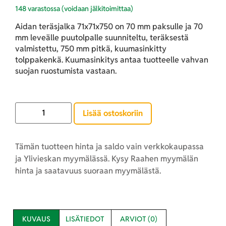
148 varastossa (voidaan jälkitoimittaa)
Aidan teräsjalka 71x71x750 on 70 mm paksulle ja 70
mm leveälle puutolpalle suunniteltu, teräksestä
valmistettu, 750 mm pitkä, kuumasinkitty
tolppakenkä. Kuumasinkitys antaa tuotteelle vahvan
suojan ruostumista vastaan.
Lisää ostoskoriin
Tämän tuotteen hinta ja saldo vain verkkokaupassa
ja Ylivieskan myymälässä. Kysy Raahen myymälän
hinta ja saatavuus suoraan myymälästä.
KUVAUS
LISÄTIEDOT
ARVIOT (0)