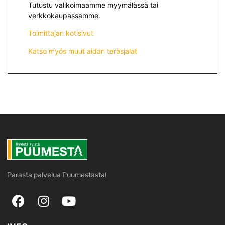
Tutustu valikoimaamme myymälässä tai
verkkokaupassamme.
Toimittajan kotisivut
Katso myös muut aidan teräsjalat
Parasta palvelua Puumestasta!