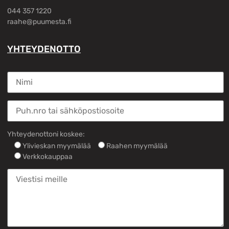
044 357 1220
raahe@puumesta.fi
YHTEYDENOTTO
Yhteydenottoni koskee:
Ylivieskan myymälää
Raahen myymälää
Verkkokauppaa