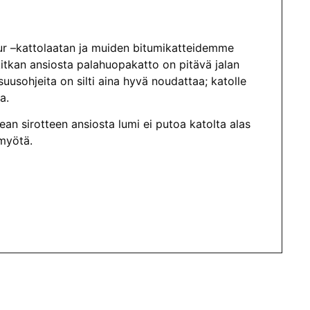
tur –kattolaatan ja muiden bitumikatteidemme
kitkan ansiosta palahuopakatto on pitävä jalan
suusohjeita on silti aina hyvä noudattaa; katolle
a.
kean sirotteen ansiosta lumi ei putoa katolta alas
myötä.