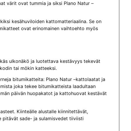
t värit ovat tummia ja siksi Plano Natur –
iksi kesähuviloiden kattomatteriaalina. Se on
itumikatteet ovat erinomainen vaihtoehto myös
ikäs ulkonäkö ja luotettava kestävyys tekevät
kodin tai mökin katteeksi.
eja bitumikatteita: Plano Natur –kattolaatat ja
ista joka tekee bitumikatteista laadultaan
ämän päivän huopakatot ja kattohuovat kestävät
eet. Kiinteälle alustalle kiinnitettävät,
pitävät sade- ja sulamisvedet tiiviisti