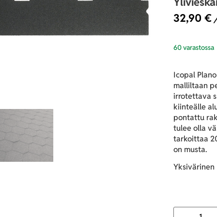
Yliviesk
32,90
€
/
60 varastossa
Icopal Plan
malliltaan p
irrotettava
kiinteälle al
pontattu ra
tulee olla vä
tarkoittaa 2
on musta.
Yksivärinen 