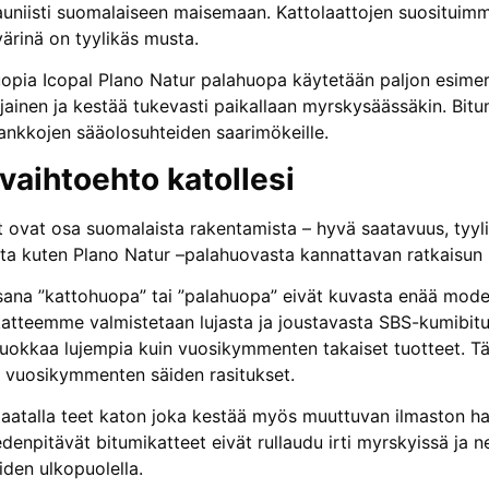
auniisti suomalaiseen maisemaan. Kattolaattojen suosituimma
ärinä on tyylikäs musta.
opia Icopal Plano Natur palahuopa käytetään paljon esimerk
hiljainen ja kestää tukevasti paikallaan myrskysäässäkin. B
rankkojen sääolosuhteiden saarimökeille.
vaihtoehto katollesi
t ovat osa suomalaista rakentamista – hyvä saatavuus, tyyl
sta kuten Plano Natur –palahuovasta kannattavan ratkaisun 
sana ”kattohuopa” tai ”palahuopa” eivät kuvasta enää modern
atteemme valmistetaan lujasta ja joustavasta SBS-kumibitum
uokkaa lujempia kuin vuosikymmenten takaiset tuotteet. T
vuosikymmenten säiden rasitukset.
aatalla teet katon joka kestää myös muuttuvan ilmaston haast
enpitävät bitumikatteet eivät rullaudu irti myrskyissä ja ne 
iden ulkopuolella.