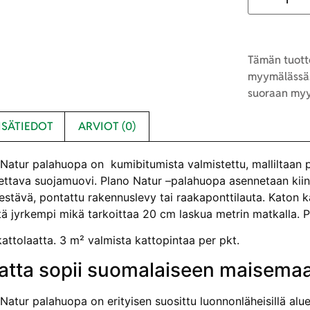
Tämän tuotte
myymälässä.
suoraan myy
ISÄTIEDOT
ARVIOT (0)
 Natur palahuopa on kumibitumista valmistettu, malliltaan p
ettava suojamuovi. Plano Natur –palahuopa asennetaan kiinteä
stävä, pontattu rakennuslevy tai raakaponttilauta. Katon kal
itä jyrkempi mikä tarkoittaa 20 cm laskua metrin matkalla. 
attolaatta. 3 m² valmista kattopintaa per pkt.
aatta sopii suomalaiseen maisema
Natur palahuopa on erityisen suosittu luonnonläheisillä alueil