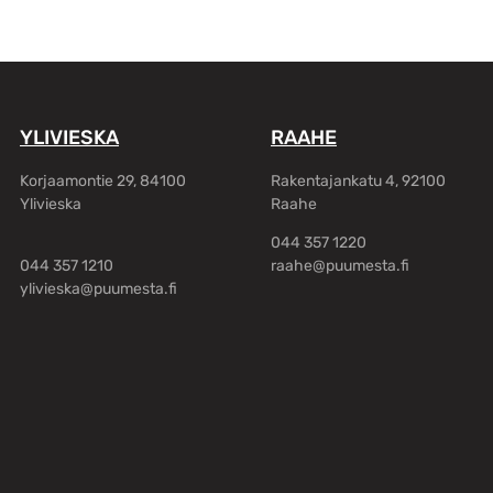
YLIVIESKA
RAAHE
Korjaamontie 29, 84100
Rakentajankatu 4, 92100
Ylivieska
Raahe
044 357 1220
044 357 1210
raahe@puumesta.fi
ylivieska@puumesta.fi