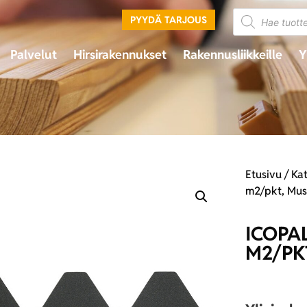
PYYDÄ TARJOUS
Palvelut
Hirsirakennukset
Rakennusliikkeille
Y
Etusivu
/
Ka
m2/pkt, Mus
ICOPA
M2/PK