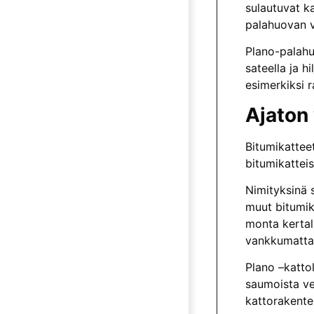
sulautuvat k
palahuovan v
Plano-palahu
sateella ja 
esimerkiksi 
Ajaton 
Bitumikattee
bitumikattei
Nimityksinä 
muut bitumik
monta kertal
vankkumatta 
Plano –kattol
saumoista ved
kattorakente