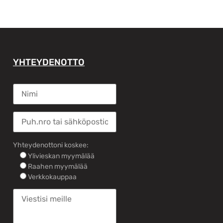
YHTEYDENOTTO
Yhteydenottoni koskee:
Ylivieskan myymälää
Raahen myymälää
Verkkokauppaa