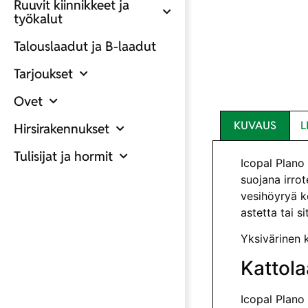
Ruuvit kiinnikkeet ja
työkalut
Talouslaadut ja B-laadut
Tarjoukset
Ovet
KUVAUS
L
Hirsirakennukset
Tulisijat ja hormit
Icopal Plano
suojana irrot
vesihöyryä ke
astetta tai s
Yksivärinen k
Kattol
Icopal Plano 