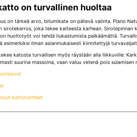
atto on turvallinen huoltaa
suus on tärkeä arvo, bitumikate on pätevä valinta. Plano Na
on sirotekerros, joka tekee katteesta karhean. Sirotepinnan 
ton huoltotyöt voi tehdä liukastumista pelkäämättä. Turvalli
 esimerkiksi ilman asianmukaisesti kiinnitettyjä turvavaljait
tekee katosta turvallisen myös räystään alla liikkuville: Kar
omasti suurina massoina, vaan valuu vetenä pois sulamisen 
tuotesivut
et
muut kattotuotteet