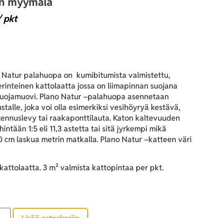
an myymälä
 pkt
o Natur palahuopa on kumibitumista valmistettu,
erinteinen kattolaatta jossa on liimapinnan suojana
 suojamuovi. Plano Natur –palahuopa asennetaan
ustalle, joka voi olla esimerkiksi vesihöyryä kestävä,
kennuslevy tai raakaponttilauta. Katon kaltevuuden
hintään 1:5 eli 11,3 astetta tai sitä jyrkempi mikä
0 cm laskua metrin matkalla. Plano Natur –katteen väri
kattolaatta. 3 m² valmista kattopintaa per pkt.