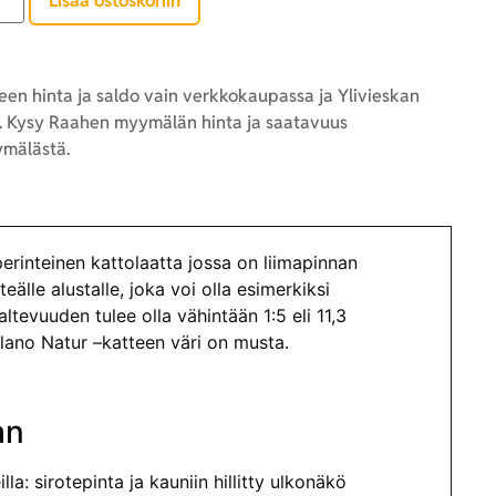
Lisää ostoskoriin
en hinta ja saldo vain verkkokaupassa ja Ylivieskan
 Kysy Raahen myymälän hinta ja saatavuus
mälästä.
erinteinen kattolaatta jossa on liimapinnan
lle alustalle, joka voi olla esimerkiksi
tevuuden tulee olla vähintään 1:5 eli 11,3
Plano Natur –katteen väri on musta.
an
la: sirotepinta ja kauniin hillitty ulkonäkö