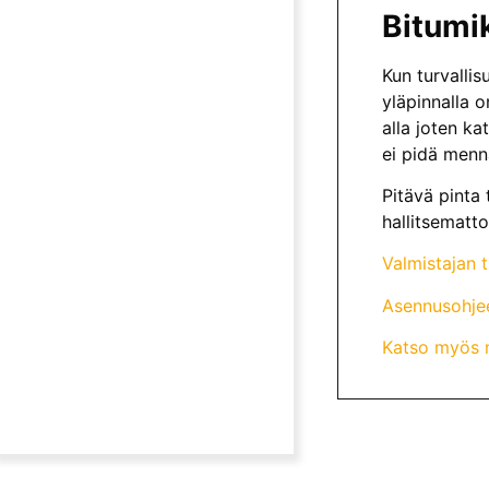
Bitumik
Kun turvalli
yläpinnalla 
alla joten ka
ei pidä mennä
Pitävä pinta 
hallitsematt
Valmistajan 
Asennusohje
Katso myös 