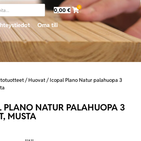
0
0,00
€
hteystiedot
Oma tili
ttotuotteet
/
Huovat
/ Icopal Plano Natur palahuopa 3
ta
L PLANO NATUR PALAHUOPA 3
T, MUSTA