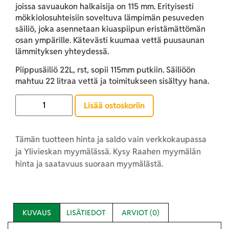
joissa savuaukon halkaisija on 115 mm. Erityisesti
mökkiolosuhteisiin soveltuva lämpimän pesuveden
säiliö, joka asennetaan kiuaspiipun eristämättömän
osan ympärille. Kätevästi kuumaa vettä puusaunan
lämmityksen yhteydessä.
Piippusäiliö 22L, rst, sopii 115mm putkiin. Säiliöön
mahtuu 22 litraa vettä ja toimitukseen sisältyy hana.
Lisää ostoskoriin
Tämän tuotteen hinta ja saldo vain verkkokaupassa
ja Ylivieskan myymälässä. Kysy Raahen myymälän
hinta ja saatavuus suoraan myymälästä.
KUVAUS
LISÄTIEDOT
ARVIOT (0)