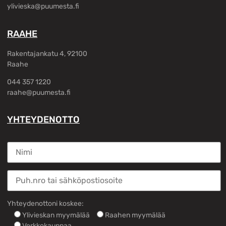
ylivieska@puumesta.fi
RAAHE
Rakentajankatu 4, 92100
Raahe
044 357 1220
raahe@puumesta.fi
YHTEYDENOTTO
Yhteydenottoni koskee:
Ylivieskan myymälää
Raahen myymälää
Verkkokauppaa