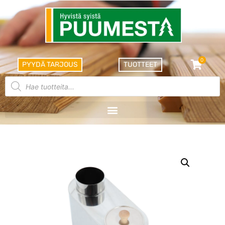
0
PYYDÄ TARJOUS
TUOTTEET