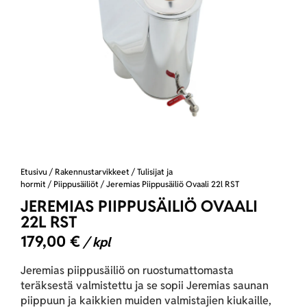
Etusivu
/
Rakennustarvikkeet
/
Tulisijat ja
hormit
/
Piippusäiliöt
/ Jeremias Piippusäiliö Ovaali 22l RST
JEREMIAS PIIPPUSÄILIÖ OVAALI
22L RST
179,00
€
/ kpl
Jeremias piippusäiliö on ruostumattomasta
teräksestä valmistettu ja se sopii Jeremias saunan
piippuun ja kaikkien muiden valmistajien kiukaille,