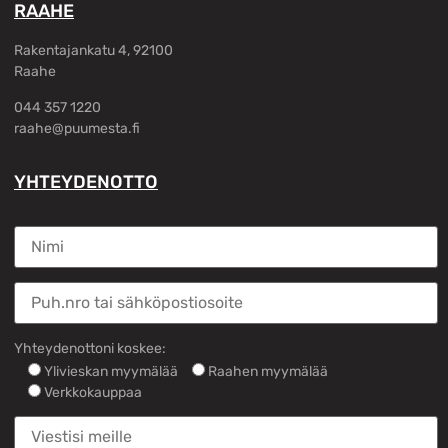
RAAHE
Rakentajankatu 4, 92100
Raahe
044 357 1220
raahe@puumesta.fi
YHTEYDENOTTO
Yhteydenottoni koskee:
Ylivieskan myymälää
Raahen myymälää
Verkkokauppaa