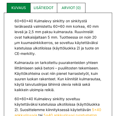
KUVAUS
LISÄTIEDOT
ARVIOT (0)
60x60x40 Kulmalevy sinkitty on sinkitystä
teräksestä valmistettu 60×60 mm korkea, 40 mm
leveä ja 2,5 mm paksu kulmarauta. Ruuvinreiät
ovat halkaisijaltaan 5 mm. Tuotteessa on noin 20
µm kuumasinkkikerros, se soveltuu käytettäväksi
katetuissa ulkotiloissa (käyttöluokka 2) ja tuote on
CE-merkitty.
Kulmarauta on tarkoitettu puurakenteiden yhteen
liittämiseen sekä betoni – puuliitosten tekemiseen.
Käyttökohteina ovat niin pienet harrastetyöt, kuin
suuren luokan rakenteet. Kun kiinnität kulmarautaa,
käytä taivutuslinjaa lähinnä olevia reikiä sekä
kaikkein uloimpia reikiä.
60x60x40 Kulmalevy sinkitty soveltuu
käytettäväksi katetuissa ulkotiloissa (käyttöluokka
2). Suosittelemme kiinnityksessä käytettävän
5×40
ankkuriruuvia
tai
5×40 ankkuriruuvi ruostumaton
.