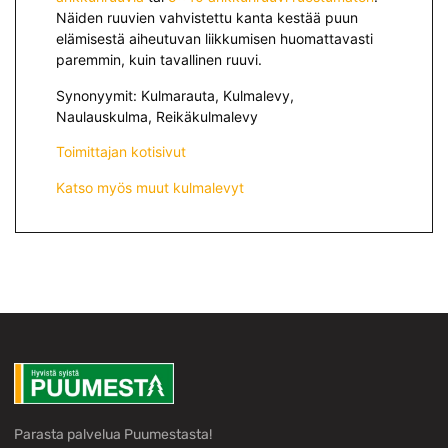
Näiden ruuvien vahvistettu kanta kestää puun
elämisestä aiheutuvan liikkumisen huomattavasti
paremmin, kuin tavallinen ruuvi.
Synonyymit: Kulmarauta, Kulmalevy,
Naulauskulma, Reikäkulmalevy
Toimittajan kotisivut
Katso myös muut kulmalevyt
Parasta palvelua Puumestasta!