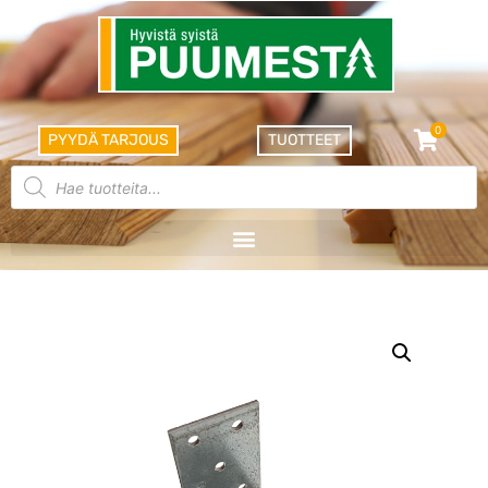
0
PYYDÄ TARJOUS
TUOTTEET