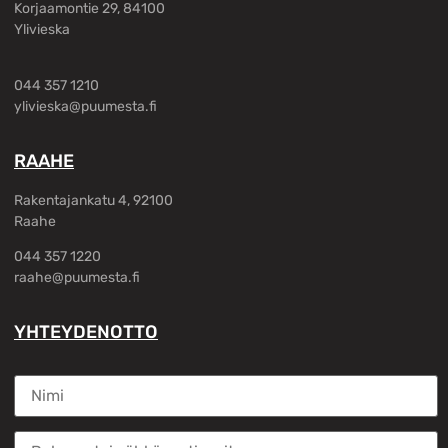
Korjaamontie 29, 84100
Ylivieska
044 357 1210
ylivieska@puumesta.fi
RAAHE
Rakentajankatu 4, 92100
Raahe
044 357 1220
raahe@puumesta.fi
YHTEYDENOTTO