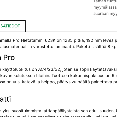
Tämän tuotte
myymälässä.
suoraan myy
ISÄTIEDOT
amella Pro Hietatammi 623K on 1285 pitkä, 192 mm leveä 
 alusmateriaalilla varustettu laminaatti. Paketti sisältää 8 kp
a Pro
 käyttöluokitus on AC4/23/32, joten se sopii käytettäväksi 
skikovan kulutuksen tiloihin. Tuotteen kokonaispaksuus on 9
sa on uusi kätevä ja helppo, päätysivu päältä painettava po
tti
 yksi suosituimmista lattianpäällysteistä sen edullisuuden,