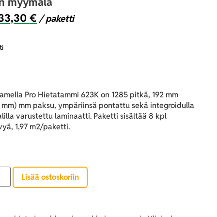
an myymälä
33,30
€
/ paketti
ti
Lamella Pro Hietatammi 623K on 1285 pitkä, 192 mm
9 mm) mm paksu, ympäriinsä pontattu sekä integroidulla
illa varustettu laminaatti. Paketti sisältää 8 kpl
vyä, 1,97 m2/paketti.
Lisää ostoskoriin