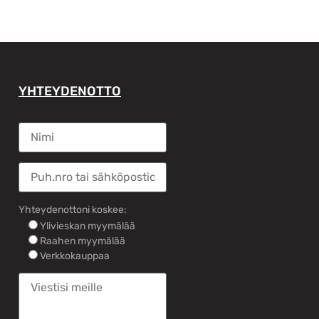
YHTEYDENOTTO
Yhteydenottoni koskee:
Ylivieskan myymälää
Raahen myymälää
Verkkokauppaa