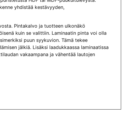
si puristetusta HDF tai MDF-puukuitulevystä.
akenne yhdistää kestävyyden,
vosta. Pintakalvo ja tuotteen ulkonäkö
senä kuin se valittiin. Laminaatin pinta voi olla
e esimerkiksi puun syykuvion. Tämä tekee
lämisen jälkiä. Lisäksi laadukkaassa laminaatissa
attilaudan vakaampana ja vähentää lautojen