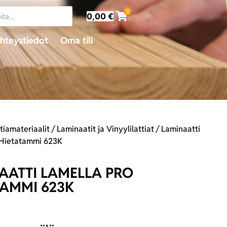
0
0,00
€
hteystiedot
Oma tili
tiamateriaalit
/
Laminaatit ja Vinyylilattiat
/ Laminaatti
 Hietatammi 623K
AATTI LAMELLA PRO
TAMMI 623K