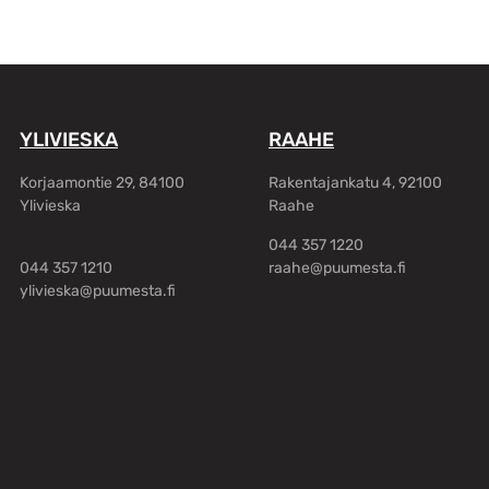
YLIVIESKA
RAAHE
Korjaamontie 29, 84100
Rakentajankatu 4, 92100
Ylivieska
Raahe
044 357 1220
044 357 1210
raahe@puumesta.fi
ylivieska@puumesta.fi