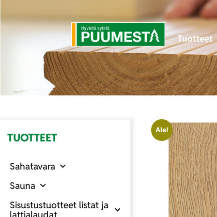
Tuotteet
Ale!
TUOTTEET
Sahatavara
Sauna
Sisustustuotteet listat ja
lattialaudat