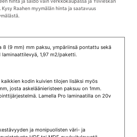
en hinta ja saldo vain verkkokaupassa ja Ylivieskan
 Kysy Raahen myymälän hinta ja saatavuus
mälästä.
ja 8 (9 mm) mm paksu, ympäriinsä pontattu sekä
l laminaattilevyä, 1,97 m2/paketti.
kaikkien kodin kuivien tilojen lisäksi myös
 mm, josta askeläänieristeen paksuu on 1mm.
inttijärjestelmä. Lamella Pro laminaatilla on 20v
 kestävyyden ja monipuolisten väri- ja