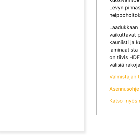
kuosivaihtoeh
Levyn pinnas
helppohoitoi
Laadukkaan l
vaikuttavat p
kauniisti ja 
laminaatista 
on tiivis HD
välisiä rakoja
Valmistajan 
Asennusohje
Katso myös mu