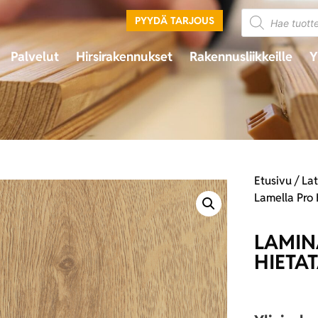
PYYDÄ TARJOUS
Palvelut
Hirsirakennukset
Rakennusliikkeille
Y
Etusivu
/
Lat
Lamella Pro
LAMIN
HIETA