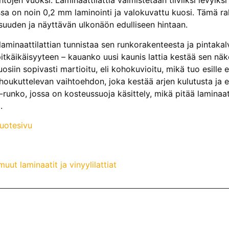
tojen vuoksi. Laminaattilattia valmistetaan tiiviiksi levyik
sa on noin 0,2 mm laminointi ja valokuvattu kuosi. Tämä r
suuden ja näyttävän ulkonäön edulliseen hintaan.
aminaattilattian tunnistaa sen runkorakenteesta ja pintakal
itkäikäisyyteen – kauanko uusi kaunis lattia kestää sen näköi
kuosiin sopivasti martioitu, eli kohokuvioitu, mikä tuo esill
houkuttelevan vaihtoehdon, joka kestää arjen kulutusta ja e
F-runko, jossa on kosteussuoja käsittely, mikä pitää lamina
.
tuotesivu
ut laminaatit ja vinyylilattiat