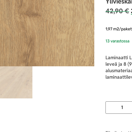
Yliviesk
42,90
€
1,97 m2/paket
13 varastossa
Laminaatti 
leveä ja 8 (
alusmateriaal
laminaattile