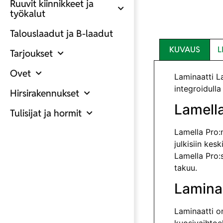
Ruuvit kiinnikkeet ja
työkalut
Talouslaadut ja B-laadut
KUVAUS
L
Tarjoukset
Ovet
Laminaatti L
integroidulla
Hirsirakennukset
Lamell
Tulisijat ja hormit
Lamella Pro:n
julkisiin ke
Lamella Pro:s
takuu.
Laminaa
Laminaatti on