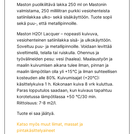
Maston puolikiiltävä lakka 250 ml on Mastonin
valmistama, 250 millilitran purkki vesiohenteista
satiinilakkaa ulko- sekä sisäkäyttöön. Tuote sopii
sekä puu-, että metallipinnoille.
Maston H2O! Lacquer – nopeasti kuivuva,
vesiohenteinen satiinilakka sisä- ja ulkokäyttöön.
Soveltuu puu- ja metallipinnoille. Voidaan levittää
siveltimellä, telalla tai ruiskulla. Ohennus ja
työvälineiden pesu: vesi (haalea). Maalaustyön ja
maalin kuivumisen aikana tulee ilman, pinnan ja
maalin lämpötilan olla yli +15°C ja ilman suhteellisen
kosteuden alle 80%. Kuivumisajat (+20°C):
käsittelykuiva 1 h. Kokonaan kuiva 8 vrk kuluttua.
Paras lopputulos saadaan, kun kuivaus tapahtuu
korotetussa lämpötilassa +50 °C/30 min.
Riittoisuus: 7-8 m2/l.
Tuote ei saa jäätyä.
Katso myös muut liimat, massat ja
pintakäsittelyaineet