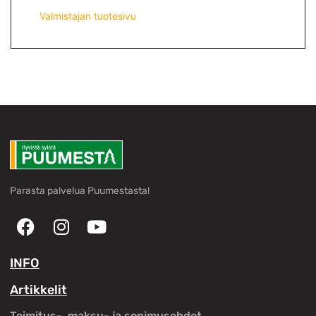
Valmistajan tuotesivu
Parasta palvelua Puumestasta!
INFO
Artikkelit
Toimitus-, maksu- ja sopimusehdot