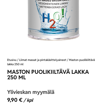
Etusivu
/
Liimat massat ja pintakäsittelyaineet
/ Maston puolikiiltävä
lakka 250 ml
MASTON PUOLIKIILTÄVÄ LAKKA
250 ML
Ylivieskan myymälä
9,90
€
/ kpl