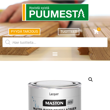
0
PYYDÄ TARJOUS
TUOTTEET