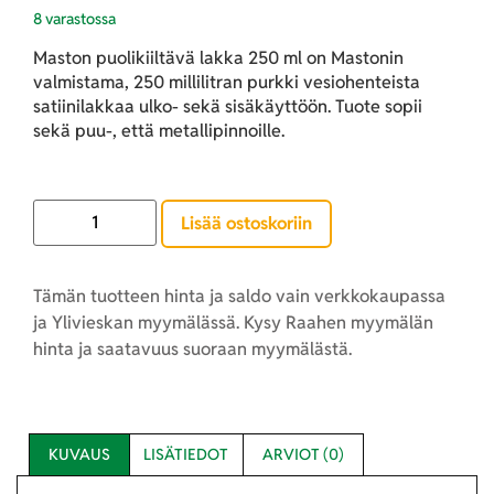
8 varastossa
Maston puolikiiltävä lakka 250 ml on Mastonin
valmistama, 250 millilitran purkki vesiohenteista
satiinilakkaa ulko- sekä sisäkäyttöön. Tuote sopii
sekä puu-, että metallipinnoille.
Lisää ostoskoriin
Tämän tuotteen hinta ja saldo vain verkkokaupassa
ja Ylivieskan myymälässä. Kysy Raahen myymälän
hinta ja saatavuus suoraan myymälästä.
KUVAUS
LISÄTIEDOT
ARVIOT (0)