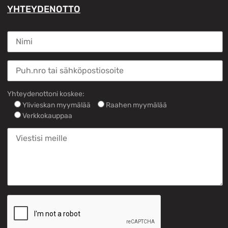
YHTEYDENOTTO
Yhteydenottoni koskee:
Ylivieskan myymälää
Raahen myymälää
Verkkokauppaa