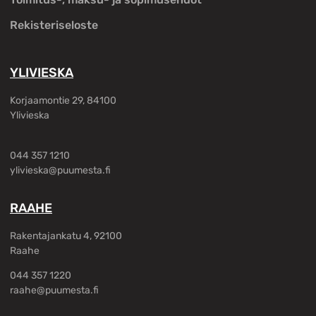
Rekisteriseloste
YLIVIESKA
Korjaamontie 29, 84100
Ylivieska
044 357 1210
ylivieska@puumesta.fi
RAAHE
Rakentajankatu 4, 92100
Raahe
044 357 1220
raahe@puumesta.fi