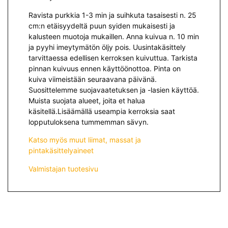
Ravista purkkia 1-3 min ja suihkuta tasaisesti n. 25
cm:n etäisyydeltä puun syiden mukaisesti ja
kalusteen muotoja mukaillen. Anna kuivua n. 10 min
ja pyyhi imeytymätön öljy pois. Uusintakäsittely
tarvittaessa edellisen kerroksen kuivuttua. Tarkista
pinnan kuivuus ennen käyttöönottoa. Pinta on
kuiva viimeistään seuraavana päivänä.
Suosittelemme suojavaatetuksen ja -lasien käyttöä.
Muista suojata alueet, joita et halua
käsitellä.Lisäämällä useampia kerroksia saat
lopputuloksena tummemman sävyn.
Katso myös muut liimat, massat ja
pintakäsittelyaineet
Valmistajan tuotesivu