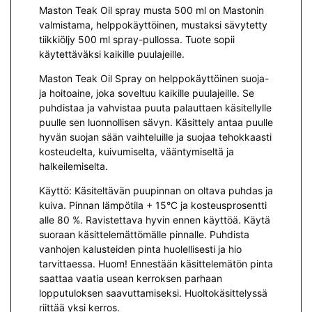
Maston Teak Oil spray musta 500 ml on Mastonin
valmistama, helppokäyttöinen, mustaksi sävytetty
tiikkiöljy 500 ml spray-pullossa. Tuote sopii
käytettäväksi kaikille puulajeille.
Maston Teak Oil Spray on helppokäyttöinen suoja-
ja hoitoaine, joka soveltuu kaikille puulajeille. Se
puhdistaa ja vahvistaa puuta palauttaen käsitellylle
puulle sen luonnollisen sävyn. Käsittely antaa puulle
hyvän suojan sään vaihteluille ja suojaa tehokkaasti
kosteudelta, kuivumiselta, vääntymiseltä ja
halkeilemiselta.
Käyttö: Käsiteltävän puupinnan on oltava puhdas ja
kuiva. Pinnan lämpötila + 15°C ja kosteusprosentti
alle 80 %. Ravistettava hyvin ennen käyttöä. Käytä
suoraan käsittelemättömälle pinnalle. Puhdista
vanhojen kalusteiden pinta huolellisesti ja hio
tarvittaessa. Huom! Ennestään käsittelemätön pinta
saattaa vaatia usean kerroksen parhaan
lopputuloksen saavuttamiseksi. Huoltokäsittelyssä
riittää yksi kerros.