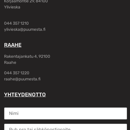
Korjaamontie 29, 84100
Ylivieska
044 357 1210
ylivieska@puumesta.fi
RAAHE
Rakentajankatu 4, 92100
Raahe
044 357 1220
raahe@puumesta.fi
YHTEYDENOTTO