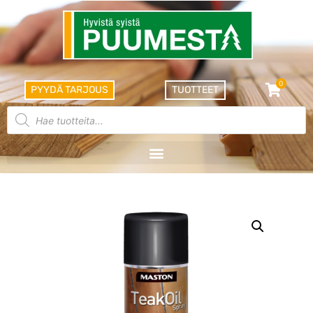
0
PYYDÄ TARJOUS
TUOTTEET