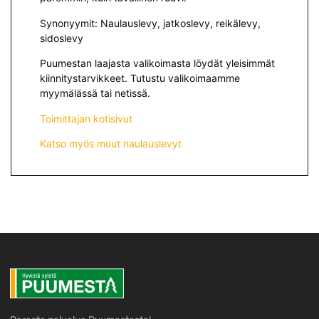
Synonyymit: Naulauslevy, jatkoslevy, reikälevy,
sidoslevy
Puumestan laajasta valikoimasta löydät yleisimmät
kiinnitystarvikkeet. Tutustu valikoimaamme
myymälässä tai netissä.
Toimittajan kotisivut
Katso myös muut naulauslevyt