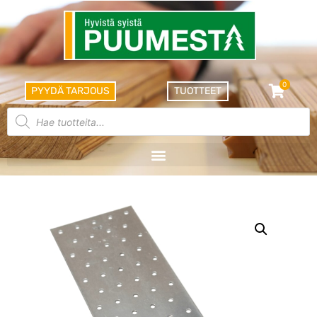
0
PYYDÄ TARJOUS
TUOTTEET