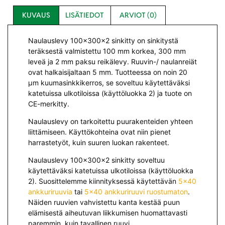
KUVAUS
LISÄTIEDOT
ARVIOT (0)
Naulauslevy 100x300x2 sinkitty on sinkitystä
teräksestä valmistettu 100 mm korkea, 300 mm
leveä ja 2 mm paksu reikälevy. Ruuvin-/ naulanreiät
ovat halkaisijaltaan 5 mm. Tuotteessa on noin 20
µm kuumasinkkikerros, se soveltuu käytettäväksi
katetuissa ulkotiloissa (käyttöluokka 2) ja tuote on
CE-merkitty.
Naulauslevy on tarkoitettu puurakenteiden yhteen
liittämiseen. Käyttökohteina ovat niin pienet
harrastetyöt, kuin suuren luokan rakenteet.
Naulauslevy 100x300x2 sinkitty soveltuu
käytettäväksi katetuissa ulkotiloissa (käyttöluokka
2). Suosittelemme kiinnityksessä käytettävän
5×40
ankkuriruuvia
tai
5×40 ankkuriruuvi ruostumaton
.
Näiden ruuvien vahvistettu kanta kestää puun
elämisestä aiheutuvan liikkumisen huomattavasti
paremmin, kuin tavallinen ruuvi.