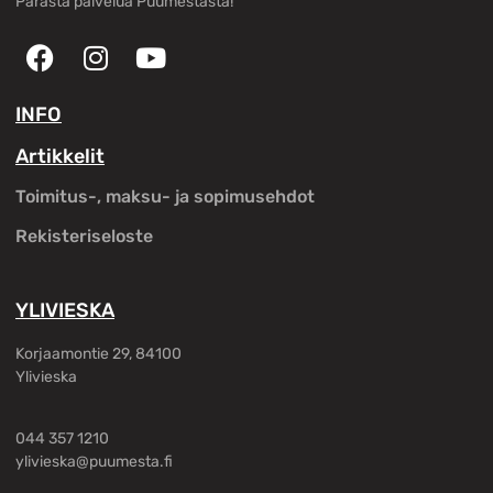
Parasta palvelua Puumestasta!
INFO
Artikkelit
Toimitus-, maksu- ja sopimusehdot
Rekisteriseloste
YLIVIESKA
Korjaamontie 29, 84100
Ylivieska
044 357 1210
ylivieska@puumesta.fi