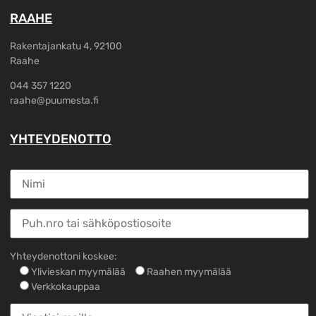
RAAHE
Rakentajankatu 4, 92100
Raahe
044 357 1220
raahe@puumesta.fi
YHTEYDENOTTO
Yhteydenottoni koskee:
Ylivieskan myymälää
Raahen myymälää
Verkkokauppaa