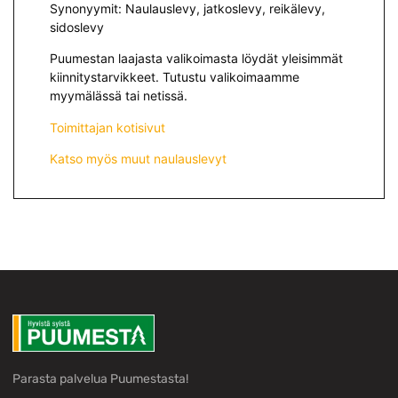
Synonyymit: Naulauslevy, jatkoslevy, reikälevy,
sidoslevy
Puumestan laajasta valikoimasta löydät yleisimmät
kiinnitystarvikkeet. Tutustu valikoimaamme
myymälässä tai netissä.
Toimittajan kotisivut
Katso myös muut naulauslevyt
Parasta palvelua Puumestasta!