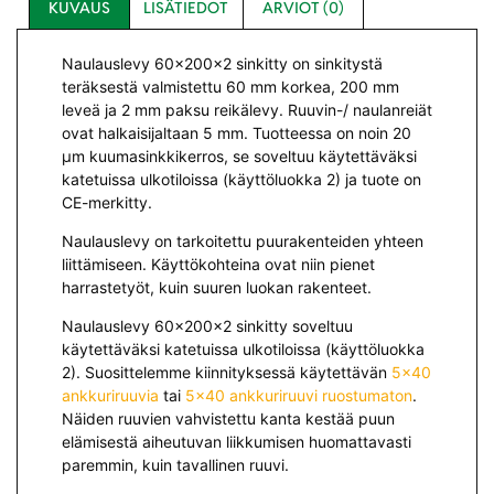
KUVAUS
LISÄTIEDOT
ARVIOT (0)
Naulauslevy 60x200x2 sinkitty on sinkitystä
teräksestä valmistettu 60 mm korkea, 200 mm
leveä ja 2 mm paksu reikälevy. Ruuvin-/ naulanreiät
ovat halkaisijaltaan 5 mm. Tuotteessa on noin 20
µm kuumasinkkikerros, se soveltuu käytettäväksi
katetuissa ulkotiloissa (käyttöluokka 2) ja tuote on
CE-merkitty.
Naulauslevy on tarkoitettu puurakenteiden yhteen
liittämiseen. Käyttökohteina ovat niin pienet
harrastetyöt, kuin suuren luokan rakenteet.
Naulauslevy 60x200x2 sinkitty soveltuu
käytettäväksi katetuissa ulkotiloissa (käyttöluokka
2). Suosittelemme kiinnityksessä käytettävän
5×40
ankkuriruuvia
tai
5×40 ankkuriruuvi ruostumaton
.
Näiden ruuvien vahvistettu kanta kestää puun
elämisestä aiheutuvan liikkumisen huomattavasti
paremmin, kuin tavallinen ruuvi.