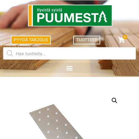
0
PYYDÄ TARJOUS
TUOTTEET