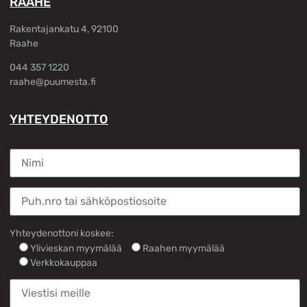
RAAHE
Rakentajankatu 4, 92100
Raahe
044 357 1220
raahe@puumesta.fi
YHTEYDENOTTO
Yhteydenottoni koskee:
Ylivieskan myymälää
Raahen myymälää
Verkkokauppaa