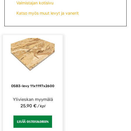
Valmistajan kotisivu
Katso myös muut levyt ja vanerit
OSB3-levy 11x1197x2600
Ylivieskan myymälä
25,90
€
/ kpl
LISÄÄ OSTOSKORIIN