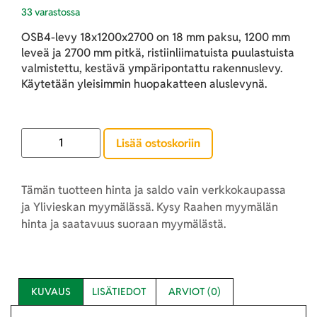
33 varastossa
OSB4-levy 18x1200x2700 on 18 mm paksu, 1200 mm
leveä ja 2700 mm pitkä, ristiinliimatuista puulastuista
valmistettu, kestävä ympäripontattu rakennuslevy.
Käytetään yleisimmin huopakatteen aluslevynä.
Lisää ostoskoriin
Tämän tuotteen hinta ja saldo vain verkkokaupassa
ja Ylivieskan myymälässä. Kysy Raahen myymälän
hinta ja saatavuus suoraan myymälästä.
KUVAUS
LISÄTIEDOT
ARVIOT (0)