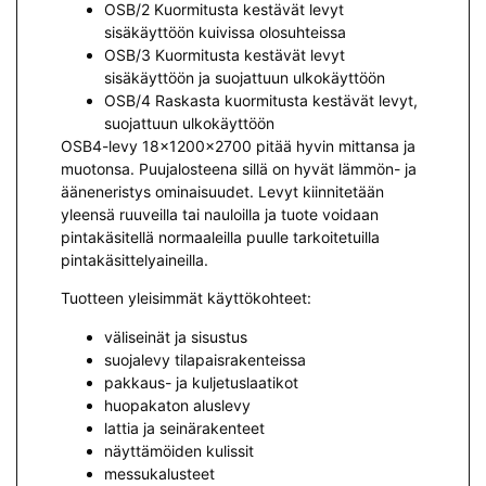
OSB/2 Kuormitusta kestävät levyt
sisäkäyttöön kuivissa olosuhteissa
OSB/3 Kuormitusta kestävät levyt
sisäkäyttöön ja suojattuun ulkokäyttöön
OSB/4 Raskasta kuormitusta kestävät levyt,
suojattuun ulkokäyttöön
OSB4-levy 18x1200x2700 pitää hyvin mittansa ja
muotonsa. Puujalosteena sillä on hyvät lämmön- ja
ääneneristys ominaisuudet. Levyt kiinnitetään
yleensä ruuveilla tai nauloilla ja tuote voidaan
pintakäsitellä normaaleilla puulle tarkoitetuilla
pintakäsittelyaineilla.
Tuotteen yleisimmät käyttökohteet:
väliseinät ja sisustus
suojalevy tilapaisrakenteissa
pakkaus- ja kuljetuslaatikot
huopakaton aluslevy
lattia ja seinärakenteet
näyttämöiden kulissit
messukalusteet