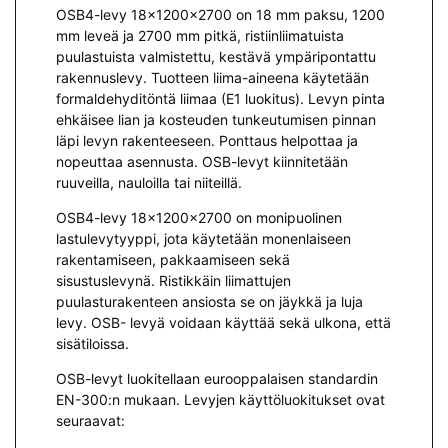
OSB4-levy 18x1200x2700 on 18 mm paksu, 1200
mm leveä ja 2700 mm pitkä, ristiinliimatuista
puulastuista valmistettu, kestävä ympäripontattu
rakennuslevy. Tuotteen liima-aineena käytetään
formaldehyditöntä liimaa (E1 luokitus). Levyn pinta
ehkäisee lian ja kosteuden tunkeutumisen pinnan
läpi levyn rakenteeseen. Ponttaus helpottaa ja
nopeuttaa asennusta. OSB-levyt kiinnitetään
ruuveilla, nauloilla tai niiteillä.
OSB4-levy 18x1200x2700 on monipuolinen
lastulevytyyppi, jota käytetään monenlaiseen
rakentamiseen, pakkaamiseen sekä
sisustuslevynä. Ristikkäin liimattujen
puulasturakenteen ansiosta se on jäykkä ja luja
levy. OSB- levyä voidaan käyttää sekä ulkona, että
sisätiloissa.
OSB-levyt luokitellaan eurooppalaisen standardin
EN-300:n mukaan. Levyjen käyttöluokitukset ovat
seuraavat: