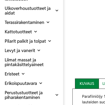
Ulkoverhoustuotteet ja
aidat
Terassirakentaminen
Kattotuotteet
Pilarit palkit ja tolpat
Levyt ja vanerit
Liimat massat ja
pintakäsittelyaineet
Eristeet
Erikoispuutavara
KUVAUS
L
Perustustuotteet ja
Parafiiniöljy
piharakentaminen
lauteiden su