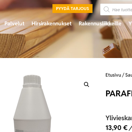
PYYDÄ TARJOUS
Palvelut
Hirsirakennukset
Rakennusliikkeille
Y
Etusivu
/
Sa
PARAFI
Yliviesk
13,90
€
/