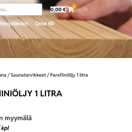
0
0,00
€
hteystiedot
Oma tili
una
/
Saunatarvikkeet
/ Parafiiniöljy 1 litra
INIÖLJY 1 LITRA
an myymälä
 kpl