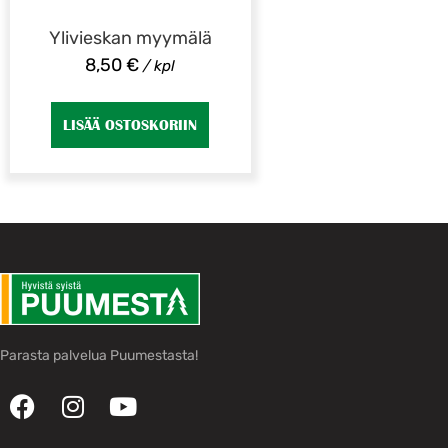
Ylivieskan myymälä
8,50
€
/ kpl
LISÄÄ OSTOSKORIIN
Parasta palvelua Puumestasta!