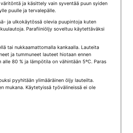
 väritöntä ja käsittely vain syventää puun syiden
lle puulle ja tervalepälle.
isä- ja ulkokäytössä olevia puupintoja kuten
kkuulautoja. Parafiiniöljy soveltuu käytettäväksi
nellä tai nukkaamattomalla kankaalla. Lauteita
tyneet ja tummuneet lauteet hiotaan ennen
n alle 80 % ja lämpötila on vähintään 5ºC. Paras
puksi pyyhitään ylimääräinen öljy lauteilta.
en mukana. Käytetyissä työvälineissä ei ole