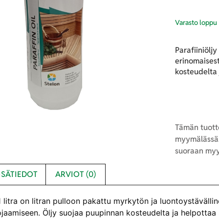
Varasto loppu
Parafiiniölj
erinomaises
kosteudelta 
Tämän tuotte
myymälässä.
suoraan myy
ISÄTIEDOT
ARVIOT (0)
 1 litra on litran pulloon pakattu myrkytön ja luontoystäväll
ojaamiseen. Öljy suojaa puupinnan kosteudelta ja helpottaa 