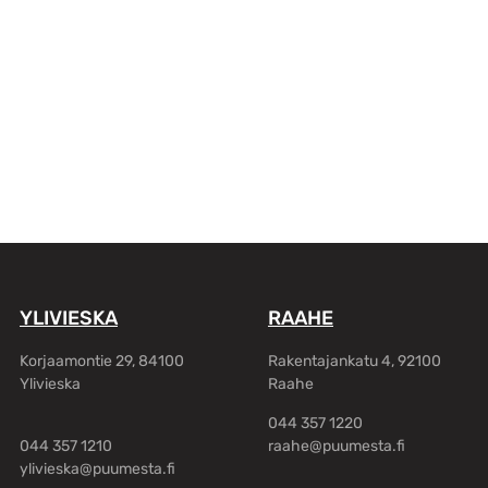
YLIVIESKA
RAAHE
Korjaamontie 29, 84100
Rakentajankatu 4, 92100
Ylivieska
Raahe
044 357 1220
044 357 1210
raahe@puumesta.fi
ylivieska@puumesta.fi