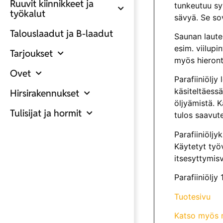
Ruuvit kiinnikkeet ja
tunkeutuu syv
työkalut
sävyä. Se sov
Talouslaadut ja B-laadut
Saunan lautei
esim. viilupi
Tarjoukset
myös hieront
Ovet
Parafiiniöljy
käsiteltäess
Hirsirakennukset
öljyämistä. K
Tulisijat ja hormit
tulos saavut
Parafiiniöljy
Käytetyt työv
itsesyttymis
Parafiiniöljy
Tuotesivu
Katso myös m