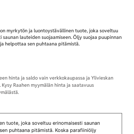
y on myrkytön ja luontoystävällinen tuote, joka soveltuu
ti saunan lauteiden suojaamiseen. Öljy suojaa puupinnan
ja helpottaa sen puhtaana pitämistä.
en hinta ja saldo vain verkkokaupassa ja Ylivieskan
 Kysy Raahen myymälän hinta ja saatavuus
mälästä.
inen tuote, joka soveltuu erinomaisesti saunan
sen puhtaana pitämistä. Koska parafiiniöljy