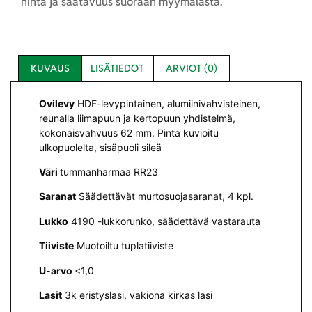
hinta ja saatavuus suoraan myymälästä.
KUVAUS
LISÄTIEDOT
ARVIOT (0)
Ovilevy
HDF-levypintainen, alumiinivahvisteinen,
reunalla liimapuun ja kertopuun yhdistelmä,
kokonaisvahvuus 62 mm. Pinta kuvioitu
ulkopuolelta, sisäpuoli sileä
Väri
tummanharmaa RR23
Saranat
Säädettävät murtosuojasaranat, 4 kpl.
Lukko
4190 -lukkorunko, säädettävä vastarauta
Tiiviste
Muotoiltu tuplatiiviste
U-arvo
<1,0
Lasit
3k eristyslasi, vakiona kirkas lasi