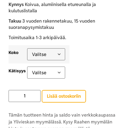
Kynnys
Koivua, alumiinisella etureunalla ja
kulutuslistalla
Takuu
3 vuoden rakennetakuu, 15 vuoden
suoranapysymistakuu
Toimitusaika 1-3 arkipäivää.
Koko
Kätisyys
Lisää ostoskoriin
Tämän tuotteen hinta ja saldo vain verkkokaupassa
ja Ylivieskan myymälässä. Kysy Raahen myymälän