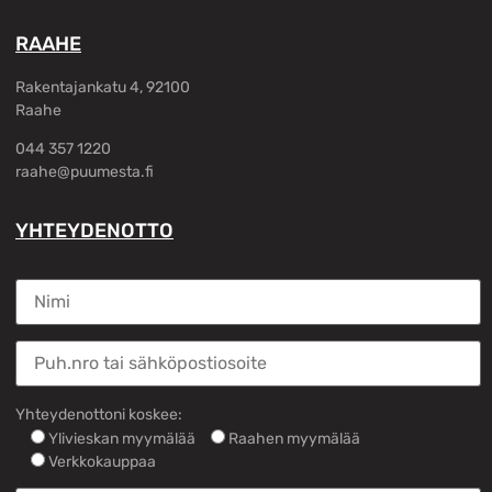
RAAHE
Rakentajankatu 4, 92100
Raahe
044 357 1220
raahe@puumesta.fi
YHTEYDENOTTO
Yhteydenottoni koskee:
Ylivieskan myymälää
Raahen myymälää
Verkkokauppaa