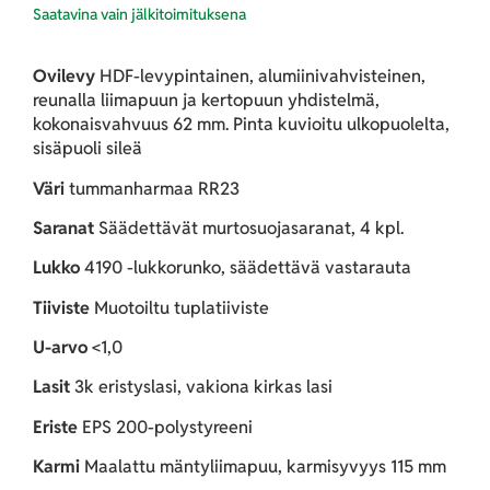
Ovilevy
HDF-levypintainen, alumiinivahvisteinen,
reunalla liimapuun ja kertopuun yhdistelmä,
kokonaisvahvuus 62 mm. Pinta kuvioitu ulkopuolelta,
sisäpuoli sileä
Väri
tummanharmaa RR23
Saranat
Säädettävät murtosuojasaranat, 4 kpl.
Lukko
4190 -lukkorunko, säädettävä vastarauta
Tiiviste
Muotoiltu tuplatiiviste
U-arvo
<1,0
Lasit
3k eristyslasi, vakiona kirkas lasi
Eriste
EPS 200-polystyreeni
Karmi
Maalattu mäntyliimapuu, karmisyvyys 115 mm