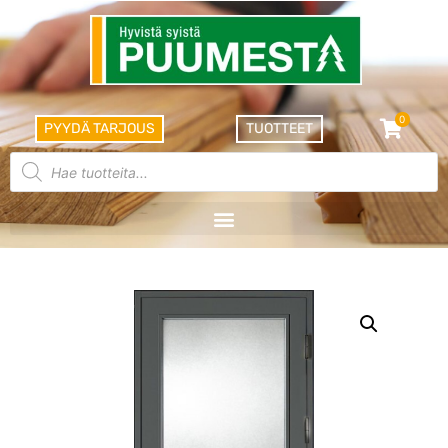
0
PYYDÄ TARJOUS
TUOTTEET