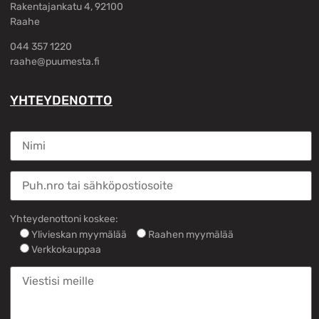
Rakentajankatu 4, 92100
Raahe
044 357 1220
raahe@puumesta.fi
YHTEYDENOTTO
Yhteydenottoni koskee:
Ylivieskan myymälää
Raahen myymälää
Verkkokauppaa