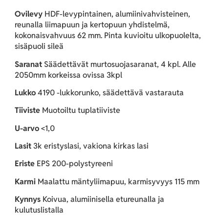
Ovilevy
HDF-levypintainen, alumiinivahvisteinen,
reunalla liimapuun ja kertopuun yhdistelmä,
kokonaisvahvuus 62 mm. Pinta kuvioitu ulkopuolelta,
sisäpuoli sileä
Saranat
Säädettävät murtosuojasaranat, 4 kpl. Alle
2050mm korkeissa ovissa 3kpl
Lukko
4190 -lukkorunko, säädettävä vastarauta
Tiiviste
Muotoiltu tuplatiiviste
U-arvo
<1,0
Lasit
3k eristyslasi, vakiona kirkas lasi
Eriste
EPS 200-polystyreeni
Karmi
Maalattu mäntyliimapuu, karmisyvyys 115 mm
Kynnys
Koivua, alumiinisella etureunalla ja
kulutuslistalla