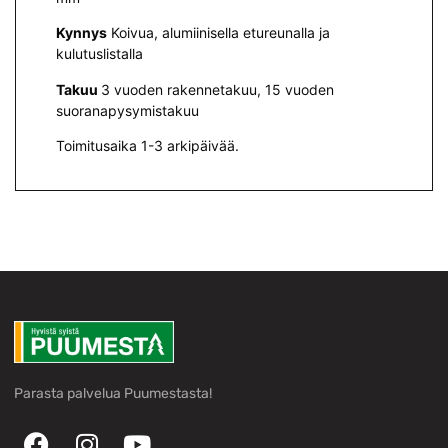
Kynnys
Koivua, alumiinisella etureunalla ja
kulutuslistalla
Takuu
3 vuoden rakennetakuu, 15 vuoden
suoranapysymistakuu
Toimitusaika 1-3 arkipäivää.
Parasta palvelua Puumestasta!