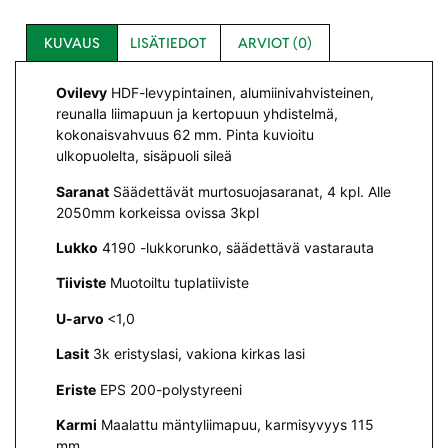
KUVAUS
LISÄTIEDOT
ARVIOT (0)
Ovilevy
HDF-levypintainen, alumiinivahvisteinen,
reunalla liimapuun ja kertopuun yhdistelmä,
kokonaisvahvuus 62 mm. Pinta kuvioitu
ulkopuolelta, sisäpuoli sileä
Saranat
Säädettävät murtosuojasaranat, 4 kpl. Alle
2050mm korkeissa ovissa 3kpl
Lukko
4190 -lukkorunko, säädettävä vastarauta
Tiiviste
Muotoiltu tuplatiiviste
U-arvo
<1,0
Lasit
3k eristyslasi, vakiona kirkas lasi
Eriste
EPS 200-polystyreeni
Karmi
Maalattu mäntyliimapuu, karmisyvyys 115
mm