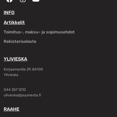
INFO
Artikkelit
Toimitus-, maksu- ja sopimusehdot
Rekisteriseloste
YLIVIESKA
Korjaamontie 29, 84100
Ylivieska
044 357 1210
ylivieska@puumesta.fi
RAAHE