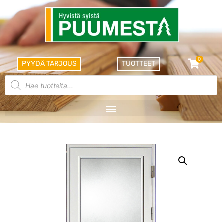
0
PYYDÄ TARJOUS
TUOTTEET