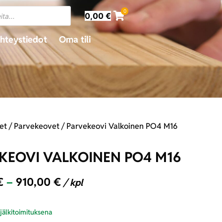
0
0,00
€
hteystiedot
Oma tili
et
/
Parvekeovet
/ Parvekeovi Valkoinen PO4 M16
KEOVI VALKOINEN PO4 M16
€
–
910,00
€
/ kpl