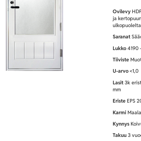
Ovilevy
HDF-
ja kertopuu
ulkopuolelta,
Saranat
Sääd
Lukko
4190 
Tiiviste
Muoto
U-arvo
<1,0
Lasit
3k erist
mm
Eriste
EPS 20
Karmi
Maala
Kynnys
Koivu
Takuu
3 vuo