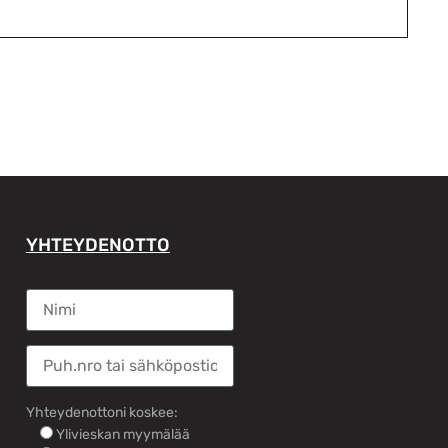
YHTEYDENOTTO
Yhteydenottoni koskee:
Ylivieskan myymälää