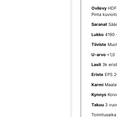
Ovilevy
HDF-l
Pinta kuvioit
Saranat
Sääd
Lukko
4190 -
Tiiviste
Muoto
U-arvo
<1,0
Lasit
3k erist
Eriste
EPS 20
Karmi
Maalat
Kynnys
Koivu
Takuu
3 vuo
Toimitusaika 