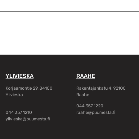
YLIVIESKA
RAAHE
Korjaamontie 29, 84100
Rakentajankatu 4, 92100
Ylivieska
Raahe
044 357 1220
044 357 1210
raahe@puumesta.fi
ylivieska@puumesta.fi