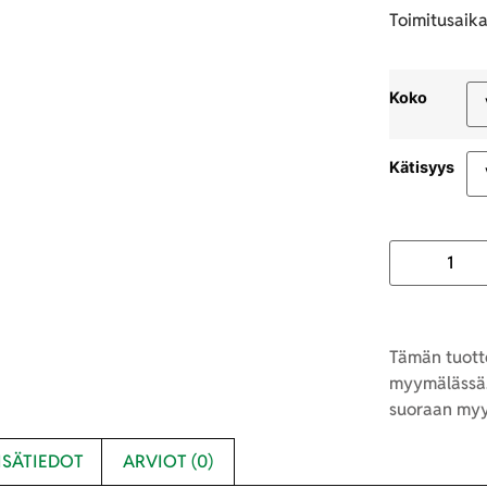
Toimitusaika
Koko
Kätisyys
Tämän tuotte
myymälässä.
suoraan myy
ISÄTIEDOT
ARVIOT (0)