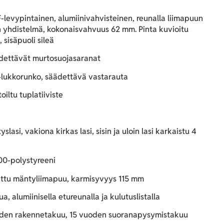
levypintainen, alumiinivahvisteinen, reunalla liimapuun
n yhdistelmä, kokonaisvahvuus 62 mm. Pinta kuvioitu
 sisäpuoli sileä
ettävät murtosuojasaranat
-lukkorunko, säädettävä vastarauta
iltu tuplatiiviste
yslasi, vakiona kirkas lasi, sisin ja uloin lasi karkaistu 4
0-polystyreeni
ttu mäntyliimapuu, karmisyvyys 115 mm
a, alumiinisella etureunalla ja kulutuslistalla
den rakennetakuu, 15 vuoden suoranapysymistakuu