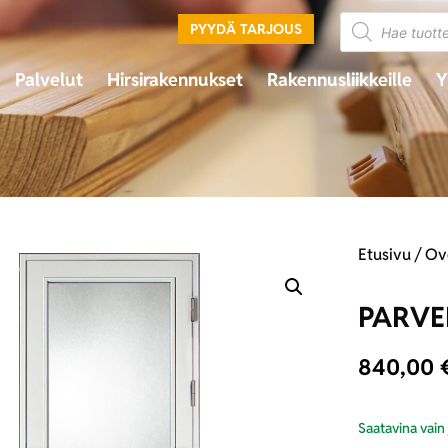
PYYDÄ TARJOUS
Palvelut
Hirsirakennukset
Rakennusliikkeille
Y
Etusivu
/
Ov
PARVE
840,00