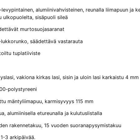
evypintainen, alumiinivahvisteinen, reunalla liimapuun ja
u ulkopuolelta, sisäpuoli sileä
ettävät murtosuojasaranat
lukkorunko, säädettävä vastarauta
iltu tuplatiiviste
yslasi, vakiona kirkas lasi, sisin ja uloin lasi karkaistu 4 mm
0-polystyreeni
tu mäntyliimapuu, karmisyvyys 115 mm
a, alumiinisella etureunalla ja kulutuslistalla
den rakennetakuu, 15 vuoden suoranapysymistakuu
1-3 arkipäivää.