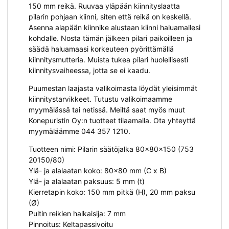
150 mm reikä. Ruuvaa yläpään kiinnityslaatta
pilarin pohjaan kiinni, siten että reikä on keskellä.
Asenna alapään kiinnike alustaan kiinni haluamallesi
kohdalle. Nosta tämän jälkeen pilari paikoilleen ja
säädä haluamaasi korkeuteen pyörittämällä
kiinnitysmutteria. Muista tukea pilari huolellisesti
kiinnitysvaiheessa, jotta se ei kaadu.
Puumestan laajasta valikoimasta löydät yleisimmät
kiinnitystarvikkeet. Tutustu valikoimaamme
myymälässä tai netissä. Meiltä saat myös muut
Konepuristin Oy:n tuotteet tilaamalla. Ota yhteyttä
myymäläämme 044 357 1210.
Tuotteen nimi: Pilarin säätöjalka 80x80x150 (753
20150/80)
Ylä- ja alalaatan koko: 80×80 mm (C x B)
Ylä- ja alalaatan paksuus: 5 mm (t)
Kierretapin koko: 150 mm pitkä (H), 20 mm paksu
(Ø)
Pultin reikien halkaisija: 7 mm
Pinnoitus: Keltapassivoitu