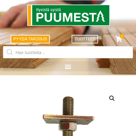
0
PYYDÄ TARJOUS
TUOTTEET