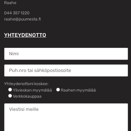
Raahe
044 357 1220
raahe@puumesta.fi
YHTEYDENOTTO
Yhteydenottoni koskee:
Ylivieskan myymälää
Raahen myymälää
Verkkokauppaa