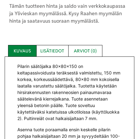
Tämän tuotteen hinta ja saldo vain verkkokaupassa
ja Ylivieskan myymälässä. Kysy Raahen myymälän
hinta ja saatavuus suoraan myymälästä.
KUVAUS
LISÄTIEDOT
ARVIOT (0)
Pilarin säätöjalka 80x80x150 on
keltapassivoidusta teräksestä valmistettu, 150 mm
korkea, korkeussäädettävä, 80×80 mm kokoisella
laatalla varustettu säätöjalka. Tuotetta käytetään
hirsirakennusten rakenneosien painaumavaraa
säätelevänä kierrejalkana. Tuote asennetaan
yleensä betonin päälle. Tuote soveltuu
käytettäväksi katetuissa ulkotiloissa (käyttöluokka
2). Pultinreiät ovat halkaisijaltaan 7 mm.
Asenna tuote poraamalla ensin keskelle pilarin
pohjaa halkaisijaltaan 20 mm ja syvyydeltään 100-