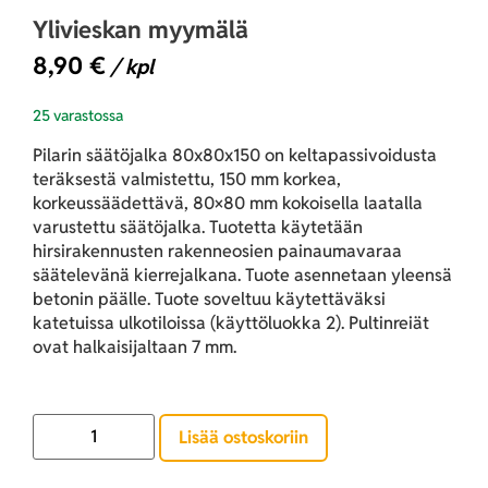
Ylivieskan myymälä
8,90
€
/ kpl
25 varastossa
Pilarin säätöjalka 80x80x150 on keltapassivoidusta
teräksestä valmistettu, 150 mm korkea,
korkeussäädettävä, 80×80 mm kokoisella laatalla
varustettu säätöjalka. Tuotetta käytetään
hirsirakennusten rakenneosien painaumavaraa
säätelevänä kierrejalkana. Tuote asennetaan yleensä
betonin päälle. Tuote soveltuu käytettäväksi
katetuissa ulkotiloissa (käyttöluokka 2). Pultinreiät
ovat halkaisijaltaan 7 mm.
Lisää ostoskoriin