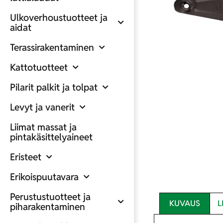
Ulkoverhoustuotteet ja
aidat
Terassirakentaminen
Kattotuotteet
Pilarit palkit ja tolpat
Levyt ja vanerit
Liimat massat ja
pintakäsittelyaineet
Eristeet
Erikoispuutavara
Perustustuotteet ja
KUVAUS
L
piharakentaminen