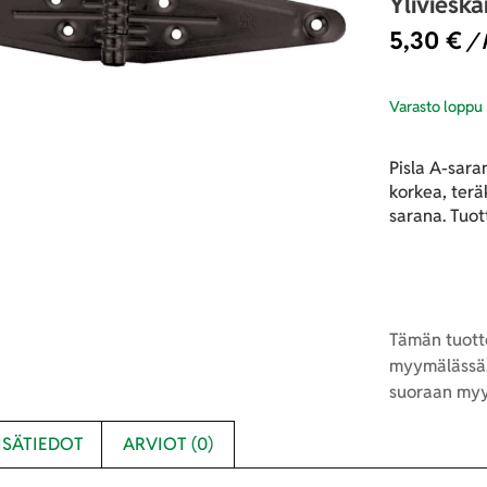
Yliviesk
5,30
€
/ 
Varasto loppu
Pisla A-sar
korkea, terä
sarana. Tuo
Tämän tuotte
myymälässä.
suoraan myy
ISÄTIEDOT
ARVIOT (0)