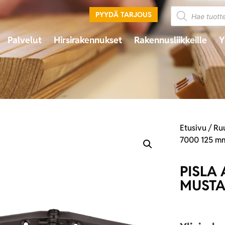
PYYDÄ TARJOUS
Palvelut
Hirsirakennukset
Rakennusliikkeille
Y
Etusivu
/
Ruu
7000 125 m
PISLA
MUST