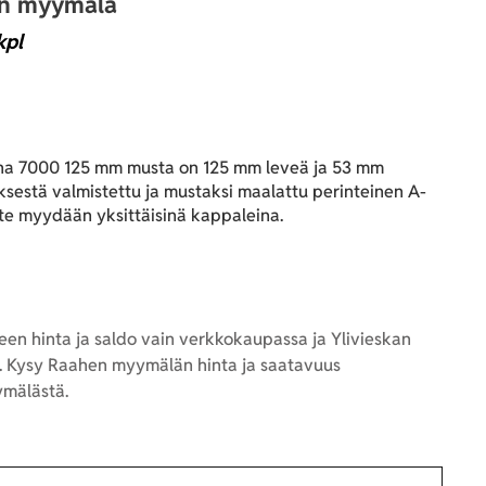
an myymälä
kpl
ana 7000 125 mm musta on 125 mm leveä ja 53 mm
ksestä valmistettu ja mustaksi maalattu perinteinen A-
tte myydään yksittäisinä kappaleina.
en hinta ja saldo vain verkkokaupassa ja Ylivieskan
 Kysy Raahen myymälän hinta ja saatavuus
mälästä.