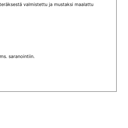
räksestä valmistettu ja mustaksi maalattu
ms. saranointiin.