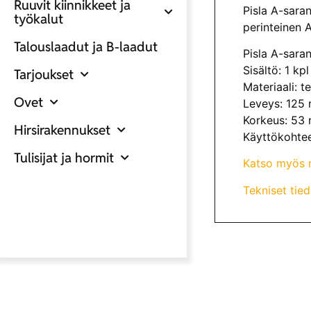
Ruuvit kiinnikkeet ja
Pisla A-sara
työkalut
perinteinen 
Talouslaadut ja B-laadut
Pisla A-sar
Sisältö: 1 kpl
Tarjoukset
Materiaali: t
Ovet
Leveys: 125
Korkeus: 53
Hirsirakennukset
Käyttökohteet
Tulisijat ja hormit
Katso myös 
Tekniset tied