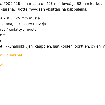
na 7000 125 mm musta on 125 mm leveä ja 53 mm korkea, te
A-sarana. Tuotte myydään yksittäisinä kappaleina.
ana 7000 125 mm musta
 sarana, ei kiinnitysruuveja
eräs / sinkitty / musta
 mm
 mm
: ikkunaluukkujen, kaappien, laatikoiden, porttien, ovien, y
muut saranat
ot