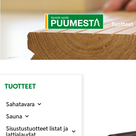
Tuotteet
TUOTTEET
Sahatavara
Sauna
Sisustustuotteet listat ja
lattialaudat