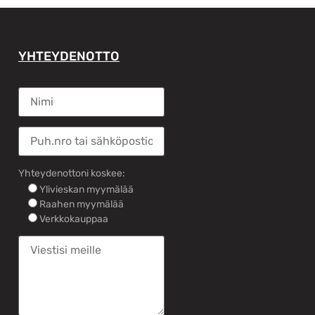
YHTEYDENOTTO
Yhteydenottoni koskee:
Ylivieskan myymälää
Raahen myymälää
Verkkokauppaa