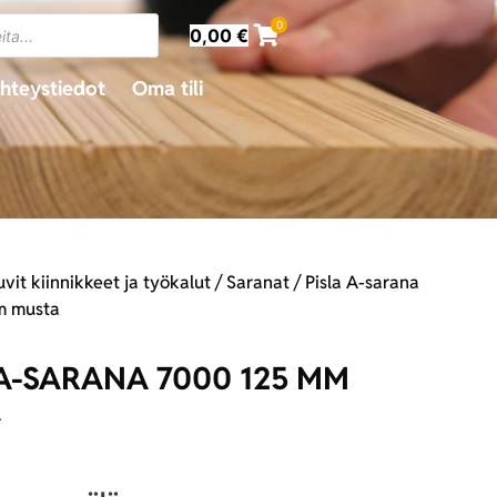
0
0,00
€
hteystiedot
Oma tili
vit kiinnikkeet ja työkalut
/
Saranat
/ Pisla A-sarana
m musta
 A-SARANA 7000 125 MM
A