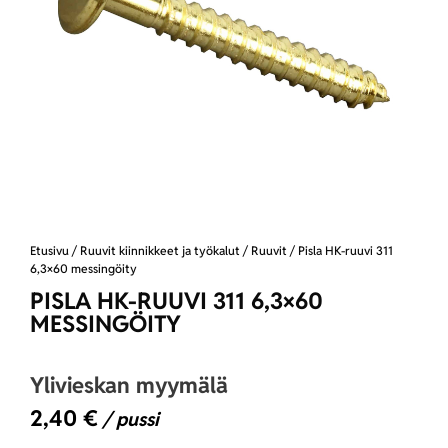
Etusivu
/
Ruuvit kiinnikkeet ja työkalut
/
Ruuvit
/ Pisla HK-ruuvi 311
6,3×60 messingöity
PISLA HK-RUUVI 311 6,3×60
MESSINGÖITY
Ylivieskan myymälä
2,40
€
/ pussi