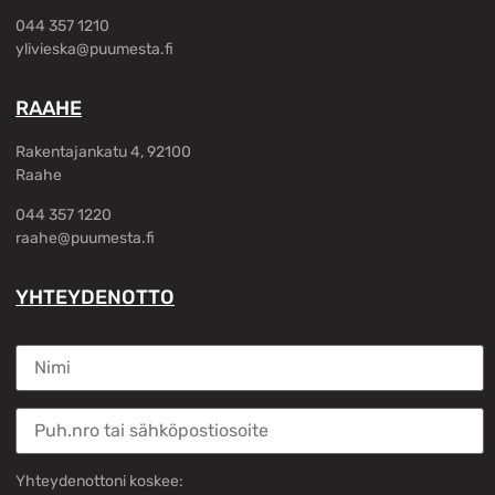
044 357 1210
ylivieska@puumesta.fi
RAAHE
Rakentajankatu 4, 92100
Raahe
044 357 1220
raahe@puumesta.fi
YHTEYDENOTTO
Yhteydenottoni koskee: