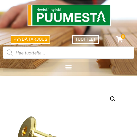
0
PYYDÄ TARJOUS
TUOTTEET