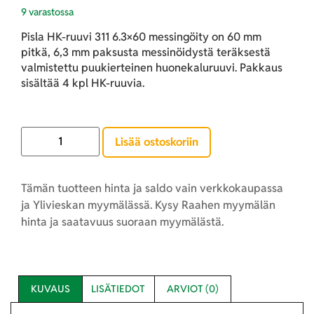
9 varastossa
Pisla HK-ruuvi 311 6.3×60 messingöity on 60 mm
pitkä, 6,3 mm paksusta messinöidystä teräksestä
valmistettu puukierteinen huonekaluruuvi. Pakkaus
sisältää 4 kpl HK-ruuvia.
Lisää ostoskoriin
Tämän tuotteen hinta ja saldo vain verkkokaupassa
ja Ylivieskan myymälässä. Kysy Raahen myymälän
hinta ja saatavuus suoraan myymälästä.
KUVAUS
LISÄTIEDOT
ARVIOT (0)