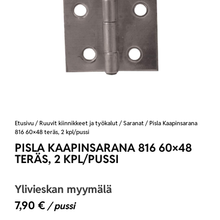
Etusivu
/
Ruuvit kiinnikkeet ja työkalut
/
Saranat
/ Pisla Kaapinsarana
816 60×48 teräs, 2 kpl/pussi
PISLA KAAPINSARANA 816 60×48
TERÄS, 2 KPL/PUSSI
Ylivieskan myymälä
7,90
€
/ pussi