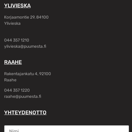
YLIVIESKA
Korjaamontie 29, 84100
Ylivieska
044 357 1210
ylivieska@puumesta.fi
RAAHE
Rakentajankatu 4, 92100
Raahe
044 357 1220
raahe@puumesta.fi
YHTEYDENOTTO