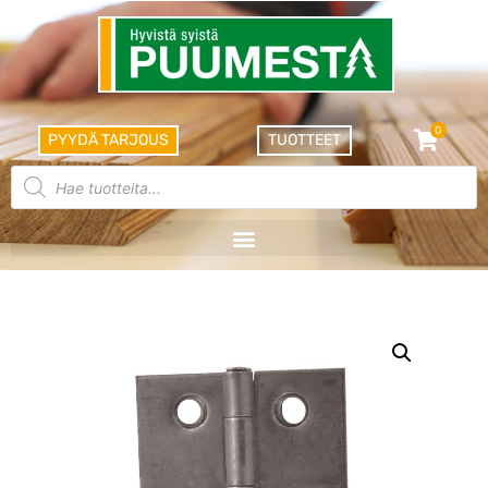
0
PYYDÄ TARJOUS
TUOTTEET