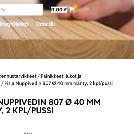
0
0,00
€
hteystiedot
Oma tili
kennustarvikkeet
/
Painikkeet, lukot ja
t
/ Pisla Nuppivedin 807 Ø 40 mm mänty, 2 kpl/pussi
 NUPPIVEDIN 807 Ø 40 MM
, 2 KPL/PUSSI