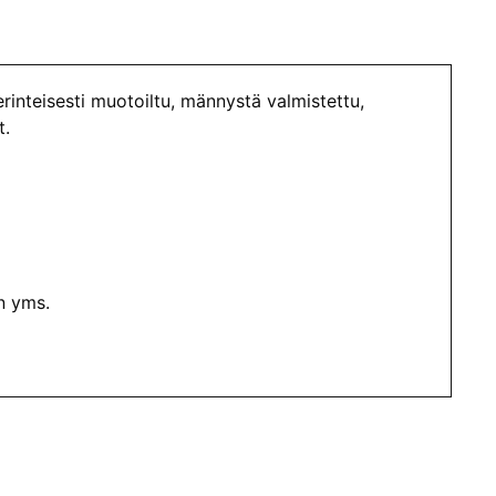
inteisesti muotoiltu, männystä valmistettu,
t.
n yms.