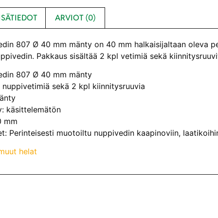
ISÄTIEDOT
ARVIOT (0)
edin 807 Ø 40 mm mänty on 40 mm halkaisijaltaan oleva per
pivedin. Pakkaus sisältää 2 kpl vetimiä sekä kiinnitysruuvi
vedin 807 Ø 40 mm mänty
l nuppivetimiä sekä 2 kpl kiinnitysruuvia
Mänty
y: käsittelemätön
40 mm
: Perinteisesti muotoiltu nuppivedin kaapinoviin, laatikoihi
muut helat