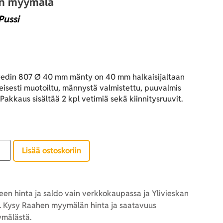
an myymälä
Pussi
vedin 807 Ø 40 mm mänty on 40 mm halkaisijaltaan
eisesti muotoiltu, männystä valmistettu, puuvalmis
Pakkaus sisältää 2 kpl vetimiä sekä kiinnitysruuvit.
Lisää ostoskoriin
en hinta ja saldo vain verkkokaupassa ja Ylivieskan
 Kysy Raahen myymälän hinta ja saatavuus
mälästä.