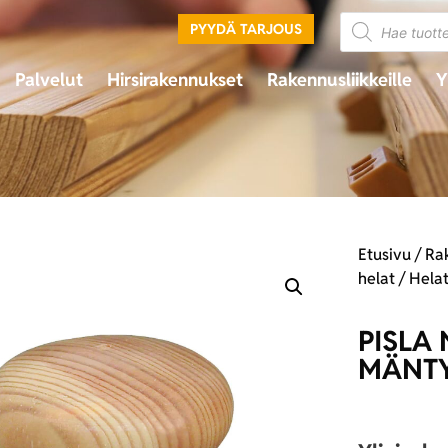
PYYDÄ TARJOUS
Palvelut
Hirsirakennukset
Rakennusliikkeille
Y
Etusivu
/
Ra
helat
/
Hela
PISLA
MÄNTY