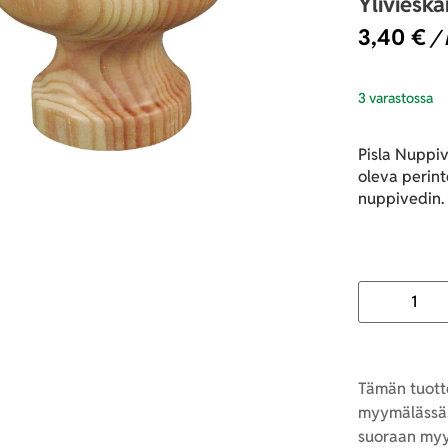
Yliviesk
3,40
€
/ 
3 varastossa
Pisla Nuppi
oleva perint
nuppivedin. 
Tämän tuotte
myymälässä.
suoraan myy