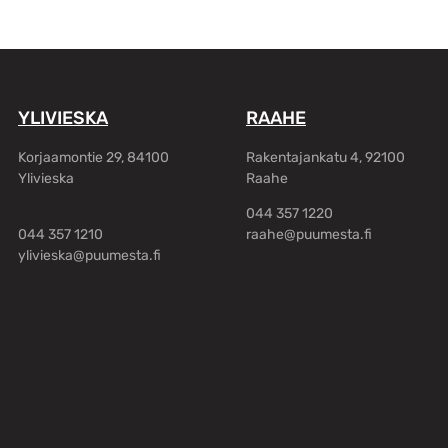
YLIVIESKA
RAAHE
Korjaamontie 29, 84100
Rakentajankatu 4, 92100
Ylivieska
Raahe
044 357 1220
044 357 1210
raahe@puumesta.fi
ylivieska@puumesta.fi