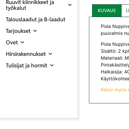
Ruuvit kiinnikkeet ja
työkalut
KUVAUS
L
Talouslaadut ja B-laadut
Pisla Nuppiv
Tarjoukset
puuvalmis nup
Ovet
Pisla Nuppi
Sisältö: 2 kp
Hirsirakennukset
Materiaali: 
Pintakäsittel
Tulisijat ja hormit
Halkaisija: 
Käyttökohteet
Katso myös 