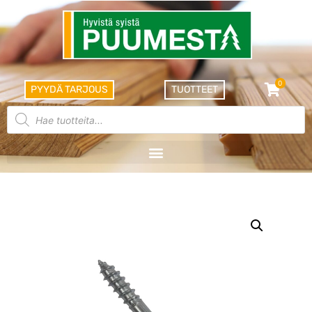
0
PYYDÄ TARJOUS
TUOTTEET