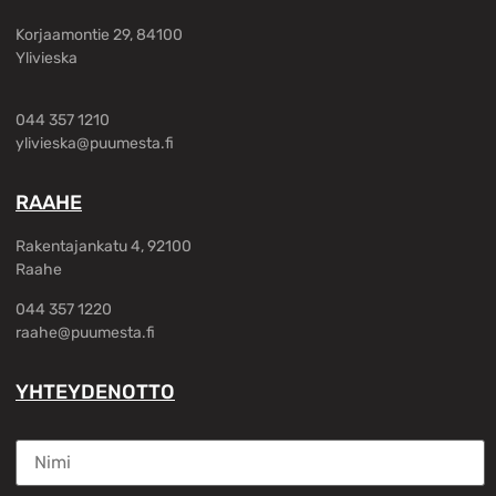
Korjaamontie 29, 84100
Ylivieska
044 357 1210
ylivieska@puumesta.fi
RAAHE
Rakentajankatu 4, 92100
Raahe
044 357 1220
raahe@puumesta.fi
YHTEYDENOTTO