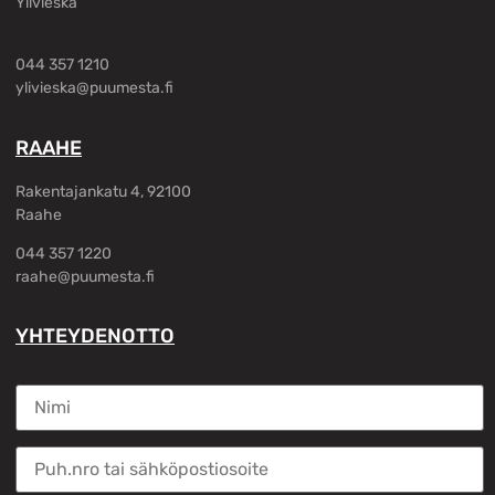
Ylivieska
044 357 1210
ylivieska@puumesta.fi
RAAHE
Rakentajankatu 4, 92100
Raahe
044 357 1220
raahe@puumesta.fi
YHTEYDENOTTO