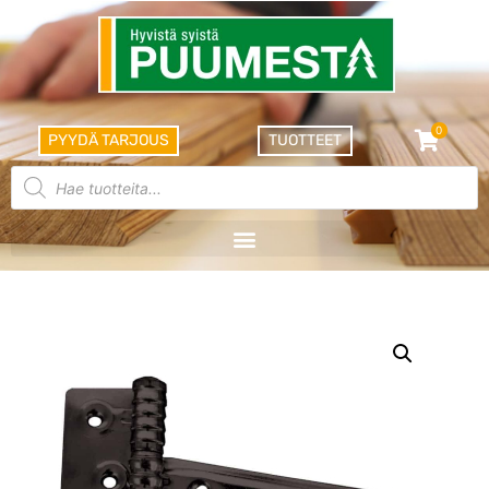
0
PYYDÄ TARJOUS
TUOTTEET