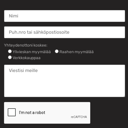
Yhteydenottoni koskee:
Ylivieskan myymälää
Raahen myymälää
Verkkokauppaa