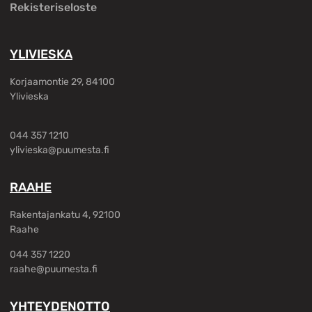
Rekisteriseloste
YLIVIESKA
Korjaamontie 29, 84100
Ylivieska
044 357 1210
ylivieska@puumesta.fi
RAAHE
Rakentajankatu 4, 92100
Raahe
044 357 1220
raahe@puumesta.fi
YHTEYDENOTTO