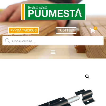
0
PYYDÄ TARJOUS
TUOTTEET