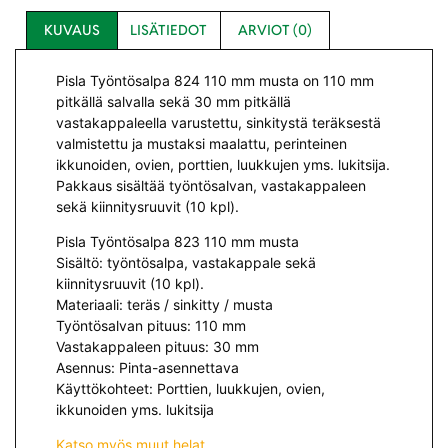
KUVAUS
LISÄTIEDOT
ARVIOT (0)
Pisla Työntösalpa 824 110 mm musta on 110 mm
pitkällä salvalla sekä 30 mm pitkällä
vastakappaleella varustettu, sinkitystä teräksestä
valmistettu ja mustaksi maalattu, perinteinen
ikkunoiden, ovien, porttien, luukkujen yms. lukitsija.
Pakkaus sisältää työntösalvan, vastakappaleen
sekä kiinnitysruuvit (10 kpl).
Pisla Työntösalpa 823 110 mm musta
Sisältö: työntösalpa, vastakappale sekä
kiinnitysruuvit (10 kpl).
Materiaali: teräs / sinkitty / musta
Työntösalvan pituus: 110 mm
Vastakappaleen pituus: 30 mm
Asennus: Pinta-asennettava
Käyttökohteet: Porttien, luukkujen, ovien,
ikkunoiden yms. lukitsija
Katso myös muut helat