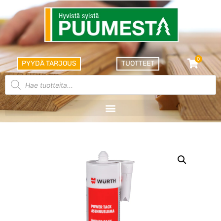
0
PYYDÄ TARJOUS
TUOTTEET