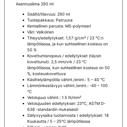
Asennusliima 290 ml
Sisältö/tilavuus: 290 ml
Tuotepakkaus: Patruuna
Kemiallinen perusta: MS-polymeeri
Väri: Valkoinen
Tiheys/edellytykset: 1,57 g/cm³ / 23 °C:n
lämpötilassa, ja kun suhteellinen kosteus on
50 %
Kovettumisnopeus / edellytykset (täysin
kovettunut): 2,5 mm/vrk / 23 °C
lämpötilassa, kun suhteellinen kosteus on 50
%, kosteuskovettuva
Käsittelylämpötila vähint./enint.: 5 – 40 °C
Lämmönkestävyys vähint./enint.: -40 – 100
°C
Vetolujuus vähint.: 1.5 N/mm²
Vetolujuuden edellytykset: 23°C, ASTM D-
638 -standardin mukaisesti
Säilyvyysaika tuotannosta / edellytykset: 18
Kuukautta / 5 – 25°C lämpötilassa