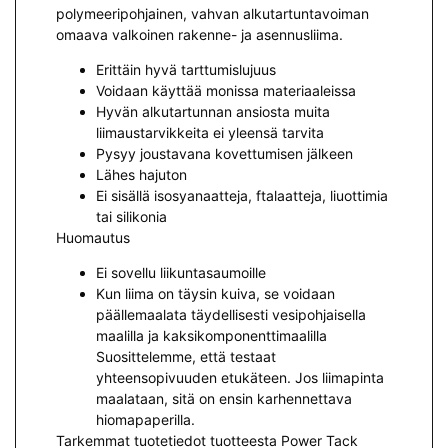
polymeeripohjainen, vahvan alkutartuntavoiman
omaava valkoinen rakenne- ja asennusliima.
Erittäin hyvä tarttumislujuus
Voidaan käyttää monissa materiaaleissa
Hyvän alkutartunnan ansiosta muita
liimaustarvikkeita ei yleensä tarvita
Pysyy joustavana kovettumisen jälkeen
Lähes hajuton
Ei sisällä isosyanaatteja, ftalaatteja, liuottimia
tai silikonia
Huomautus
Ei sovellu liikuntasaumoille
Kun liima on täysin kuiva, se voidaan
päällemaalata täydellisesti vesipohjaisella
maalilla ja kaksikomponenttimaalilla
Suosittelemme, että testaat
yhteensopivuuden etukäteen. Jos liimapinta
maalataan, sitä on ensin karhennettava
hiomapaperilla.
Tarkemmat tuotetiedot tuotteesta Power Tack