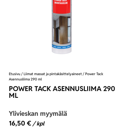
Etusivu
/
Liimat massat ja pintakäsittelyaineet
/ Power Tack
Asennusliima 290 ml
POWER TACK ASENNUSLIIMA 290
ML
Ylivieskan myymälä
16,50
€
/ kpl