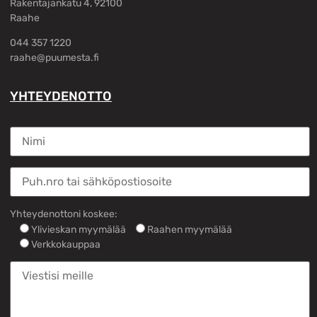
Rakentajankatu 4, 92100
Raahe
044 357 1220
raahe@puumesta.fi
YHTEYDENOTTO
Yhteydenottoni koskee:
Ylivieskan myymälää
Raahen myymälää
Verkkokauppaa