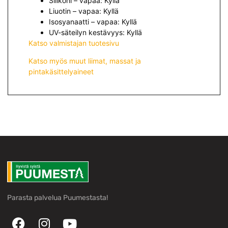
Silikoni – vapaa: Kyllä
Liuotin – vapaa: Kyllä
Isosyanaatti – vapaa: Kyllä
UV-säteilyn kestävyys: Kyllä
Katso valmistajan tuotesivu
Katso myös muut liimat, massat ja
pintakäsittelyaineet
Parasta palvelua Puumestasta!