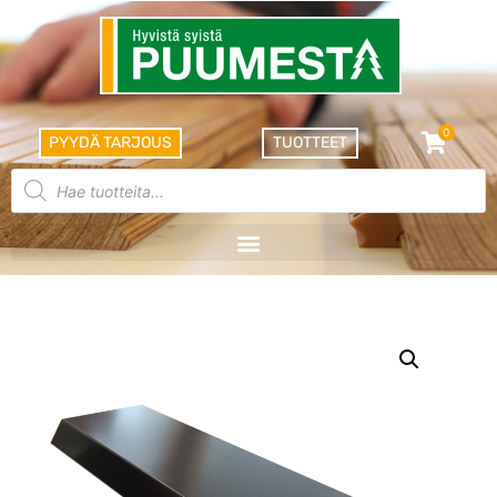
0
PYYDÄ TARJOUS
TUOTTEET