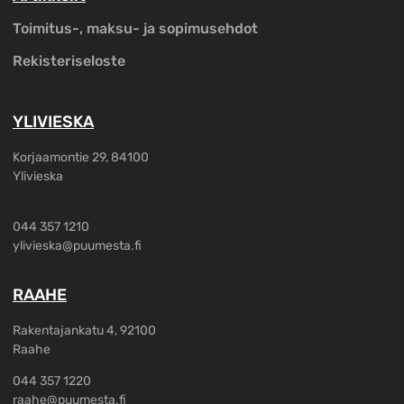
Toimitus-, maksu- ja sopimusehdot
Rekisteriseloste
YLIVIESKA
Korjaamontie 29, 84100
Ylivieska
044 357 1210
ylivieska@puumesta.fi
RAAHE
Rakentajankatu 4, 92100
Raahe
044 357 1220
raahe@puumesta.fi