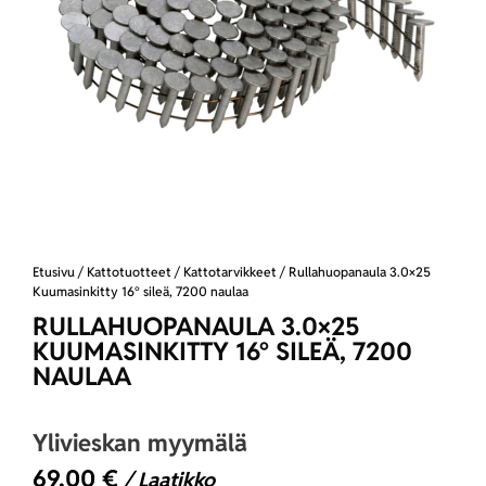
Etusivu
/
Kattotuotteet
/
Kattotarvikkeet
/ Rullahuopanaula 3.0×25
Kuumasinkitty 16° sileä, 7200 naulaa
RULLAHUOPANAULA 3.0×25
KUUMASINKITTY 16° SILEÄ, 7200
NAULAA
Ylivieskan myymälä
69,00
€
/ Laatikko