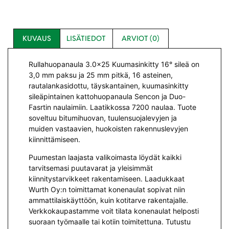
KUVAUS
LISÄTIEDOT
ARVIOT (0)
Rullahuopanaula 3.0×25 Kuumasinkitty 16° sileä on
3,0 mm paksu ja 25 mm pitkä, 16 asteinen,
rautalankasidottu, täyskantainen, kuumasinkitty
sileäpintainen kattohuopanaula Sencon ja Duo-
Fasrtin naulaimiin. Laatikkossa 7200 naulaa. Tuote
soveltuu bitumihuovan, tuulensuojalevyjen ja
muiden vastaavien, huokoisten rakennuslevyjen
kiinnittämiseen.
Puumestan laajasta valikoimasta löydät kaikki
tarvitsemasi puutavarat ja yleisimmät
kiinnitystarvikkeet rakentamiseen. Laadukkaat
Wurth Oy:n toimittamat konenaulat sopivat niin
ammattilaiskäyttöön, kuin kotitarve rakentajalle.
Verkkokaupastamme voit tilata konenaulat helposti
suoraan työmaalle tai kotiin toimitettuna. Tutustu