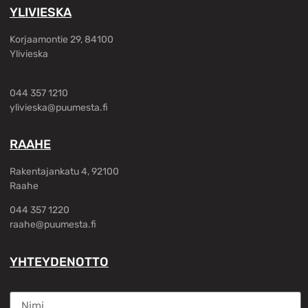
YLIVIESKA
Korjaamontie 29, 84100
Ylivieska
044 357 1210
ylivieska@puumesta.fi
RAAHE
Rakentajankatu 4, 92100
Raahe
044 357 1220
raahe@puumesta.fi
YHTEYDENOTTO