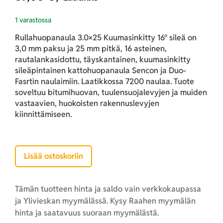
1 varastossa
Rullahuopanaula 3.0×25 Kuumasinkitty 16° sileä on
3,0 mm paksu ja 25 mm pitkä, 16 asteinen,
rautalankasidottu, täyskantainen, kuumasinkitty
sileäpintainen kattohuopanaula Sencon ja Duo-
Fasrtin naulaimiin. Laatikkossa 7200 naulaa. Tuote
soveltuu bitumihuovan, tuulensuojalevyjen ja muiden
vastaavien, huokoisten rakennuslevyjen
kiinnittämiseen.
Lisää ostoskoriin
Tämän tuotteen hinta ja saldo vain verkkokaupassa
ja Ylivieskan myymälässä. Kysy Raahen myymälän
hinta ja saatavuus suoraan myymälästä.