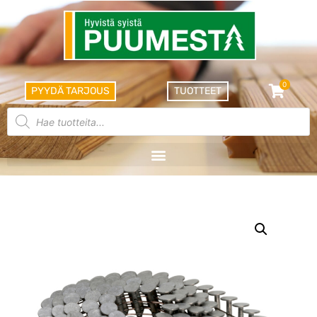
0
PYYDÄ TARJOUS
TUOTTEET