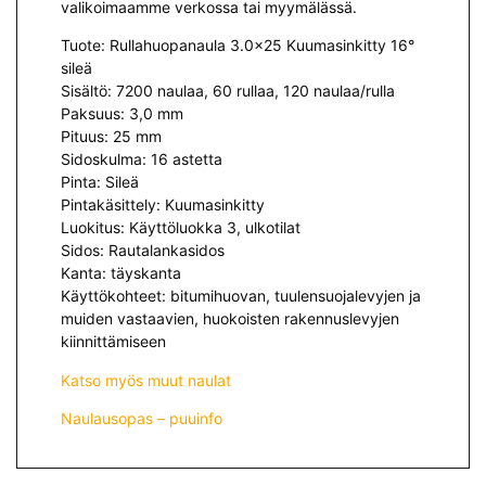
valikoimaamme verkossa tai myymälässä.
Tuote: Rullahuopanaula 3.0×25 Kuumasinkitty 16°
sileä
Sisältö: 7200 naulaa, 60 rullaa, 120 naulaa/rulla
Paksuus: 3,0 mm
Pituus: 25 mm
Sidoskulma: 16 astetta
Pinta: Sileä
Pintakäsittely: Kuumasinkitty
Luokitus: Käyttöluokka 3, ulkotilat
Sidos: Rautalankasidos
Kanta: täyskanta
Käyttökohteet: bitumihuovan, tuulensuojalevyjen ja
muiden vastaavien, huokoisten rakennuslevyjen
kiinnittämiseen
Katso myös muut naulat
Naulausopas – puuinfo