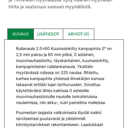
hinta ja saatavuus suoraan myymälästä.
KUVAUS
LISÄTIEDOT
ARVIOT (0)
Rullanaula 2.5×60 Kuumasinkitty kampapinta 0° on
2,5 mm paksu ja 60 mm pitkä, 0 asteinen,
muovinauhasidottu, täyskantainen, kuumasinkitty,
kampapintainen rullalankanaula. Yksittäin
myytävässä rullassa on 325 naulaa. Rihlattu,
karhea kampapinta yhdessä liimakärjen kanssa
takaavat erittäin lujan tarttuvuuden. Soveltuu
käytettäväksi lähes kaikissa 0 asteisille
muovinauhasidotuille nauloille tarkoitetuissa
naulaimissa, niin akku-, kuin paineilma malleissa.
Puumestan laajasta valikoimasta löydät kaikki
tarvitsemasi puutavarat ja yleisimmät
kiinnitystarvikkeet rakentamiseen. Laadukkaat