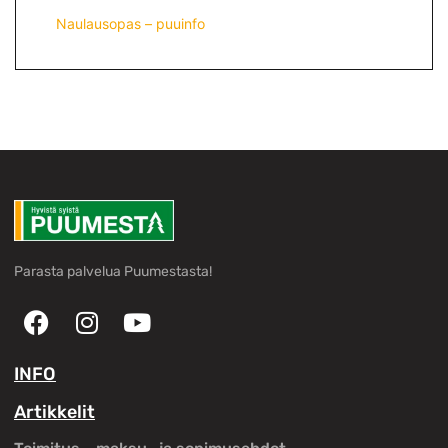
Naulausopas – puuinfo
Parasta palvelua Puumestasta!
INFO
Artikkelit