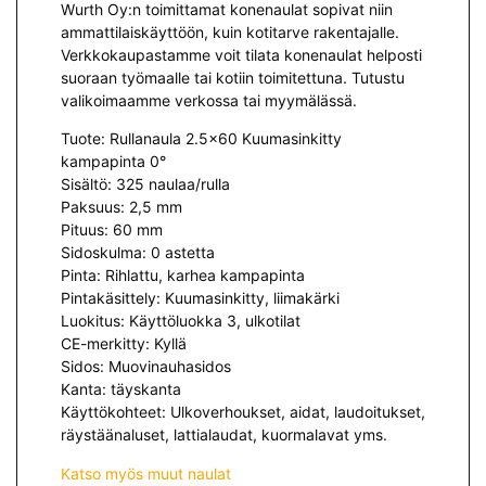
Wurth Oy:n toimittamat konenaulat sopivat niin
ammattilaiskäyttöön, kuin kotitarve rakentajalle.
Verkkokaupastamme voit tilata konenaulat helposti
suoraan työmaalle tai kotiin toimitettuna. Tutustu
valikoimaamme verkossa tai myymälässä.
Tuote: Rullanaula 2.5×60 Kuumasinkitty
kampapinta 0°
Sisältö: 325 naulaa/rulla
Paksuus: 2,5 mm
Pituus: 60 mm
Sidoskulma: 0 astetta
Pinta: Rihlattu, karhea kampapinta
Pintakäsittely: Kuumasinkitty, liimakärki
Luokitus: Käyttöluokka 3, ulkotilat
CE-merkitty: Kyllä
Sidos: Muovinauhasidos
Kanta: täyskanta
Käyttökohteet: Ulkoverhoukset, aidat, laudoitukset,
räystäänaluset, lattialaudat, kuormalavat yms.
Katso myös muut naulat