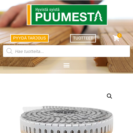
0
PYYDÄ TARJOUS
TUOTTEET