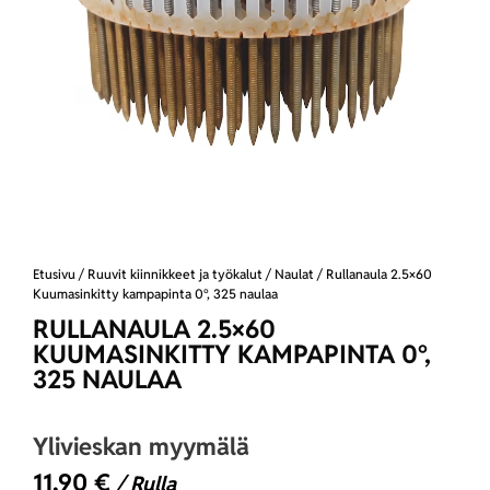
Etusivu
/
Ruuvit kiinnikkeet ja työkalut
/
Naulat
/ Rullanaula 2.5×60
Kuumasinkitty kampapinta 0°, 325 naulaa
RULLANAULA 2.5×60
KUUMASINKITTY KAMPAPINTA 0°,
325 NAULAA
Ylivieskan myymälä
11,90
€
/ Rulla