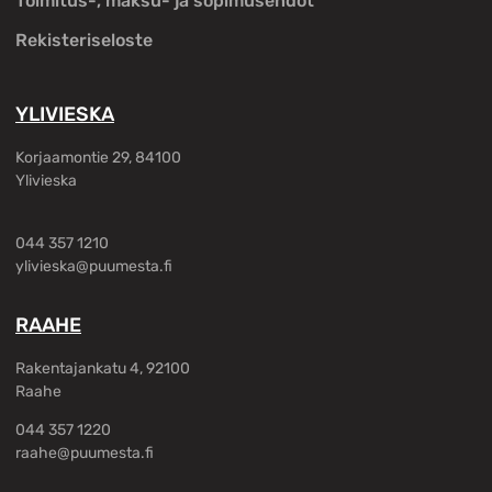
Toimitus-, maksu- ja sopimusehdot
Rekisteriseloste
YLIVIESKA
Korjaamontie 29, 84100
Ylivieska
044 357 1210
ylivieska@puumesta.fi
RAAHE
Rakentajankatu 4, 92100
Raahe
044 357 1220
raahe@puumesta.fi