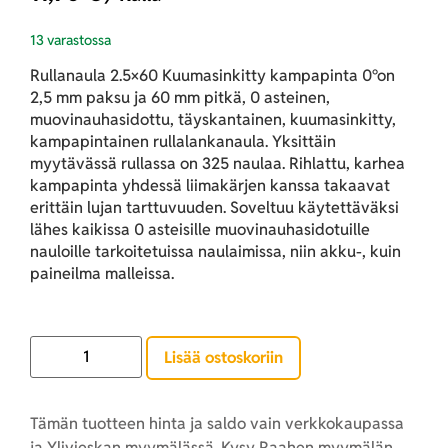
13 varastossa
Rullanaula 2.5×60 Kuumasinkitty kampapinta 0°on
2,5 mm paksu ja 60 mm pitkä, 0 asteinen,
muovinauhasidottu, täyskantainen, kuumasinkitty,
kampapintainen rullalankanaula. Yksittäin
myytävässä rullassa on 325 naulaa. Rihlattu, karhea
kampapinta yhdessä liimakärjen kanssa takaavat
erittäin lujan tarttuvuuden. Soveltuu käytettäväksi
lähes kaikissa 0 asteisille muovinauhasidotuille
nauloille tarkoitetuissa naulaimissa, niin akku-, kuin
paineilma malleissa.
Lisää ostoskoriin
Tämän tuotteen hinta ja saldo vain verkkokaupassa
ja Ylivieskan myymälässä. Kysy Raahen myymälän