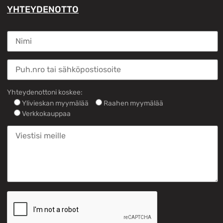
YHTEYDENOTTO
Yhteydenottoni koskee:
Ylivieskan myymälää
Raahen myymälää
Verkkokauppaa