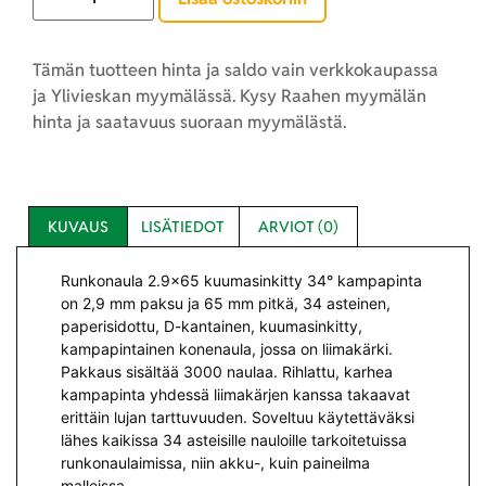
Tämän tuotteen hinta ja saldo vain verkkokaupassa
ja Ylivieskan myymälässä. Kysy Raahen myymälän
hinta ja saatavuus suoraan myymälästä.
KUVAUS
LISÄTIEDOT
ARVIOT (0)
Runkonaula 2.9×65 kuumasinkitty 34° kampapinta
on 2,9 mm paksu ja 65 mm pitkä, 34 asteinen,
paperisidottu, D-kantainen, kuumasinkitty,
kampapintainen konenaula, jossa on liimakärki.
Pakkaus sisältää 3000 naulaa. Rihlattu, karhea
kampapinta yhdessä liimakärjen kanssa takaavat
erittäin lujan tarttuvuuden. Soveltuu käytettäväksi
lähes kaikissa 34 asteisille nauloille tarkoitetuissa
runkonaulaimissa, niin akku-, kuin paineilma
malleissa.