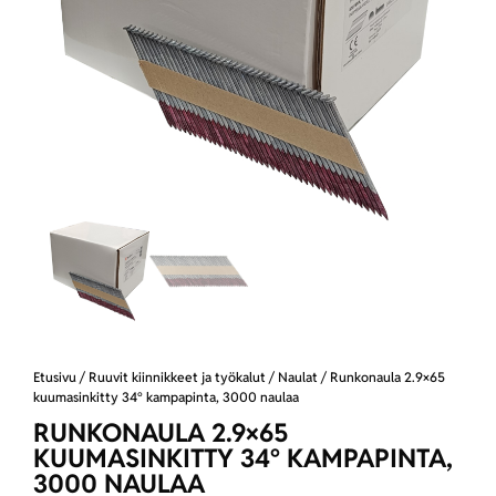
Etusivu
/
Ruuvit kiinnikkeet ja työkalut
/
Naulat
/ Runkonaula 2.9×65
kuumasinkitty 34° kampapinta, 3000 naulaa
RUNKONAULA 2.9×65
KUUMASINKITTY 34° KAMPAPINTA,
3000 NAULAA