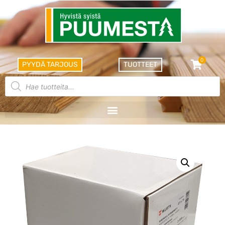
0
PYYDÄ TARJOUS
TUOTTEET