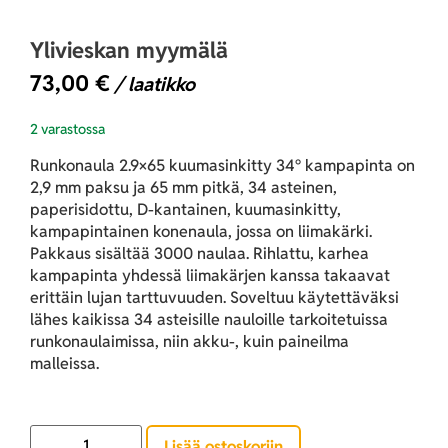
Ylivieskan myymälä
73,00
€
/ laatikko
2 varastossa
Runkonaula 2.9×65 kuumasinkitty 34° kampapinta on
2,9 mm paksu ja 65 mm pitkä, 34 asteinen,
paperisidottu, D-kantainen, kuumasinkitty,
kampapintainen konenaula, jossa on liimakärki.
Pakkaus sisältää 3000 naulaa. Rihlattu, karhea
kampapinta yhdessä liimakärjen kanssa takaavat
erittäin lujan tarttuvuuden. Soveltuu käytettäväksi
lähes kaikissa 34 asteisille nauloille tarkoitetuissa
runkonaulaimissa, niin akku-, kuin paineilma
malleissa.
Lisää ostoskoriin