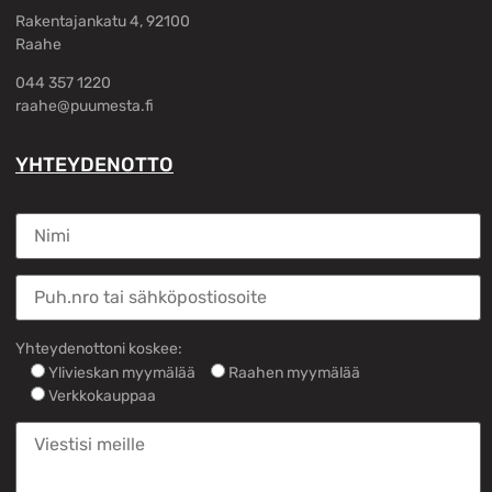
Rakentajankatu 4, 92100
Raahe
044 357 1220
raahe@puumesta.fi
YHTEYDENOTTO
Yhteydenottoni koskee:
Ylivieskan myymälää
Raahen myymälää
Verkkokauppaa