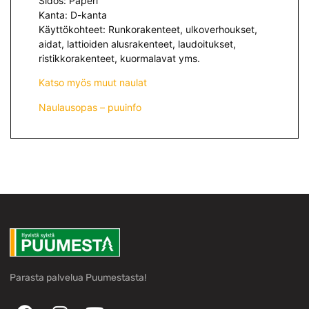
Sidos: Paperi
Kanta: D-kanta
Käyttökohteet: Runkorakenteet, ulkoverhoukset,
aidat, lattioiden alusrakenteet, laudoitukset,
ristikkorakenteet, kuormalavat yms.
Katso myös muut naulat
Naulausopas – puuinfo
Parasta palvelua Puumestasta!