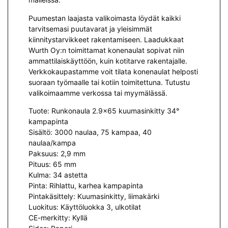
Puumestan laajasta valikoimasta löydät kaikki
tarvitsemasi puutavarat ja yleisimmät
kiinnitystarvikkeet rakentamiseen. Laadukkaat
Wurth Oy:n toimittamat konenaulat sopivat niin
ammattilaiskäyttöön, kuin kotitarve rakentajalle.
Verkkokaupastamme voit tilata konenaulat helposti
suoraan työmaalle tai kotiin toimitettuna. Tutustu
valikoimaamme verkossa tai myymälässä.
Tuote: Runkonaula 2.9×65 kuumasinkitty 34°
kampapinta
Sisältö: 3000 naulaa, 75 kampaa, 40
naulaa/kampa
Paksuus: 2,9 mm
Pituus: 65 mm
Kulma: 34 astetta
Pinta: Rihlattu, karhea kampapinta
Pintakäsittely: Kuumasinkitty, liimakärki
Luokitus: Käyttöluokka 3, ulkotilat
CE-merkitty: Kyllä