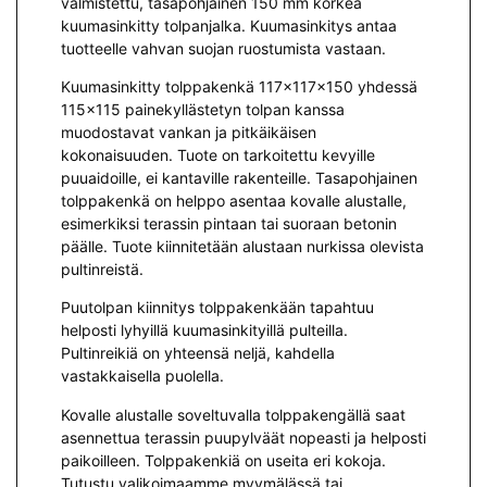
valmistettu, tasapohjainen 150 mm korkea
kuumasinkitty tolpanjalka. Kuumasinkitys antaa
tuotteelle vahvan suojan ruostumista vastaan.
Kuumasinkitty tolppakenkä 117x117x150 yhdessä
115×115 painekyllästetyn tolpan kanssa
muodostavat vankan ja pitkäikäisen
kokonaisuuden. Tuote on tarkoitettu kevyille
puuaidoille, ei kantaville rakenteille. Tasapohjainen
tolppakenkä on helppo asentaa kovalle alustalle,
esimerkiksi terassin pintaan tai suoraan betonin
päälle. Tuote kiinnitetään alustaan nurkissa olevista
pultinreistä.
Puutolpan kiinnitys tolppakenkään tapahtuu
helposti lyhyillä kuumasinkityillä pulteilla.
Pultinreikiä on yhteensä neljä, kahdella
vastakkaisella puolella.
Kovalle alustalle soveltuvalla tolppakengällä saat
asennettua terassin puupylväät nopeasti ja helposti
paikoilleen. Tolppakenkiä on useita eri kokoja.
Tutustu valikoimaamme myymälässä tai