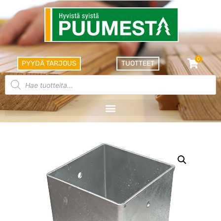
0
PYYDÄ TARJOUS
TUOTTEET