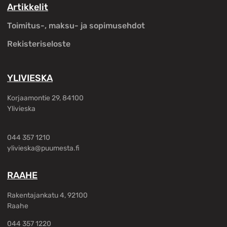
Artikkelit
Toimitus-, maksu- ja sopimusehdot
Rekisteriseloste
YLIVIESKA
Korjaamontie 29, 84100
Ylivieska
044 357 1210
ylivieska@puumesta.fi
RAAHE
Rakentajankatu 4, 92100
Raahe
044 357 1220