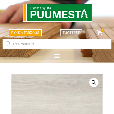
0
PYYDÄ TARJOUS
TUOTTEET