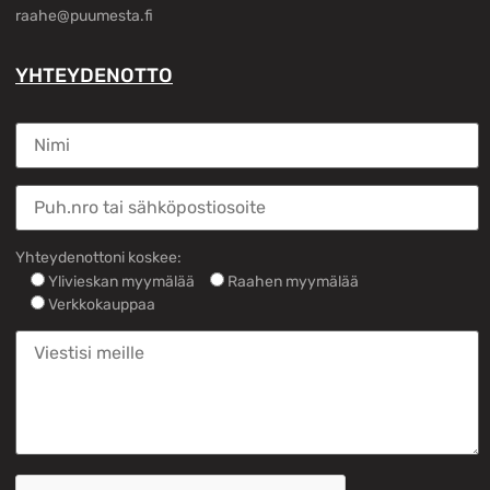
raahe@puumesta.fi
YHTEYDENOTTO
Yhteydenottoni koskee:
Ylivieskan myymälää
Raahen myymälää
Verkkokauppaa