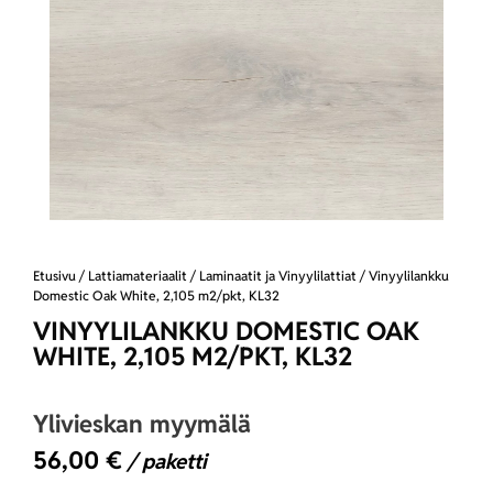
Etusivu
/
Lattiamateriaalit
/
Laminaatit ja Vinyylilattiat
/ Vinyylilankku
Domestic Oak White, 2,105 m2/pkt, KL32
VINYYLILANKKU DOMESTIC OAK
WHITE, 2,105 M2/PKT, KL32
Ylivieskan myymälä
56,00
€
/ paketti