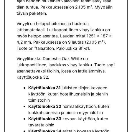
Ajan hengen mukainen valkoinen tammisävy lisää
tilan tuntua. Pakkauksessa on 2,105 m². Myydään
täysin paketein.
Vinyyli on helppohoitoinen ja huoleton
lattiamateriaali. Lukkopontillinen vinyylilankku on
myös helppo asentaa. Laudan mitat 1251 x 187 x
4,2 mm. Pakkauksessa on 9 lautaa (2,105 m²).
Tuote on ftalaatiton. Paloluokka Bfl-s1.
Vinyylilankku Domestic Oak White on
lukkopontillinen, laadukas vinyylilankku. Tuote sopii
asennettavaksi tiloihin, jossa on lattialämmitys.
Käyttöluokka 32.
Käyttöluokka 31
julkisten tilojen kevyeen
käyttöön, kuten hotellihuoneisiin ja pieniin
toimistoihin
Käyttöluokka 32
normaalikäyttöön, kuten
luokkahuoneisiin ja pieniin myymälöihin
Käyttöluokka 33
kovaan käyttöön, kuten
tavarataloihin
Käyttöluokka 34
erittäin kovaan käyttöön,