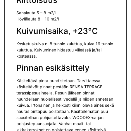
Riittoisuus
Sahalauta 5 – 8 m2/l
Höylälauta 8 – 10 m2/l
Kuivumisaika, +23°C
Kosketuskuiva n. 8 tunnin kuluttua, kuiva 16 tunnin
kuluttua. Kuivuminen hidastuu viileässä ja/tai
kosteassa.
Pinnan esikäsittely
Käsiteltävä pinta puhdistetaan. Tarvittaessa
käsiteltävät pinnat pestään RENSA TERRACE
terassipesuaineella. Pesun jälkeen pinnat
huuhdellaan huolellisesti vedellä ja niiden annetaan
kuivua. Irtonainen ja heikosti kiinni oleva aines sekä
hauras pintapuu poistetaan. Käsittelemätön puu
suositellaan pohjustettavaksi WOODEX-sarjan
pohjustepuunsuojalla. Vanhat maali- tai
lakkakerrokset on poistettava ennen käsittelyä.