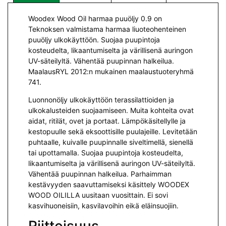
Woodex Wood Oil harmaa puuöljy 0.9 on
Teknoksen valmistama harmaa liuoteohenteinen
puuöljy ulkokäyttöön. Suojaa puupintoja
kosteudelta, likaantumiselta ja värillisenä auringon
UV-säteilyltä. Vähentää puupinnan halkeilua.
MaalausRYL 2012:n mukainen maalaustuoteryhmä
741.
Luonnonöljy ulkokäyttöön terassilattioiden ja
ulkokalusteiden suojaamiseen. Muita kohteita ovat
aidat, ritilät, ovet ja portaat. Lämpökäsitellylle ja
kestopuulle sekä eksoottisille puulajeille. Levitetään
puhtaalle, kuivalle puupinnalle siveltimellä, sienellä
tai upottamalla. Suojaa puupintoja kosteudelta,
likaantumiselta ja värillisenä auringon UV-säteilyltä.
Vähentää puupinnan halkeilua. Parhaimman
kestävyyden saavuttamiseksi käsittely WOODEX
WOOD OILILLA uusitaan vuosittain. Ei sovi
kasvihuoneisiin, kasvilavoihin eikä eläinsuojiin.