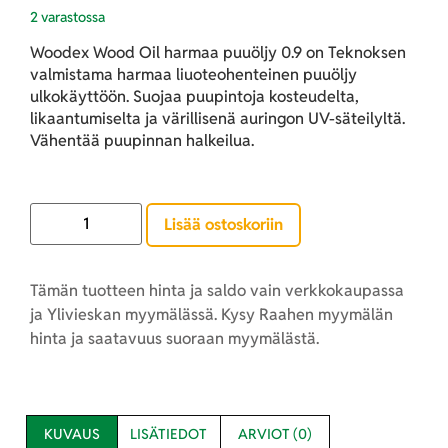
2 varastossa
Woodex Wood Oil harmaa puuöljy 0.9 on Teknoksen
valmistama harmaa liuoteohenteinen puuöljy
ulkokäyttöön. Suojaa puupintoja kosteudelta,
likaantumiselta ja värillisenä auringon UV-säteilyltä.
Vähentää puupinnan halkeilua.
Lisää ostoskoriin
Tämän tuotteen hinta ja saldo vain verkkokaupassa
ja Ylivieskan myymälässä. Kysy Raahen myymälän
hinta ja saatavuus suoraan myymälästä.
KUVAUS
LISÄTIEDOT
ARVIOT (0)