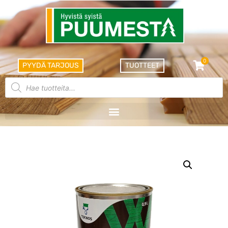
0
PYYDÄ TARJOUS
TUOTTEET