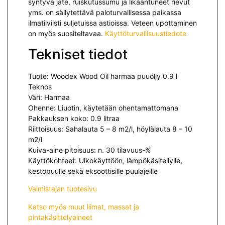
syntyvä jäte, ruiskutussumu ja likaantuneet rievut
yms. on säilytettävä paloturvallisessa paikassa
ilmatiiviisti suljetuissa astioissa. Veteen upottaminen
on myös suositeltavaa.
Käyttöturvallisuustiedote
Tekniset tiedot
Tuote: Woodex Wood Oil harmaa puuöljy 0.9 l
Teknos
Väri: Harmaa
Ohenne: Liuotin, käytetään ohentamattomana
Pakkauksen koko: 0.9 litraa
Riittoisuus: Sahalauta 5 – 8 m2/l, höylälauta 8 – 10
m2/l
Kuiva-aine pitoisuus: n. 30 tilavuus-%
Käyttökohteet: Ulkokäyttöön, lämpökäsitellylle,
kestopuulle sekä eksoottisille puulajeille
Valmistajan tuotesivu
Katso myös muut liimat, massat ja
pintakäsittelyaineet