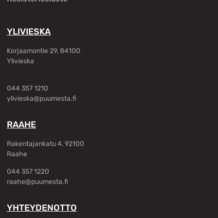
YLIVIESKA
Korjaamontie 29, 84100
Ylivieska
044 357 1210
ylivieska@puumesta.fi
RAAHE
Rakentajankatu 4, 92100
Raahe
044 357 1220
raahe@puumesta.fi
YHTEYDENOTTO