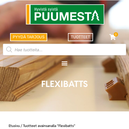
0
PYYDÄ TARJOUS
TUOTTEET
FLEXIBATTS
Etusivu
/ Tuotteet avainsanalla “Flexibatts”