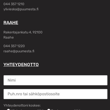
044 357 1210
ylivieska@puumesta.fi
RAAHE
Rakentajankatu 4, 92100
Raahe
044 357 1220
raahe@puumesta.fi
YHTEYDENOTTO
Yhteydenottoni koskee: