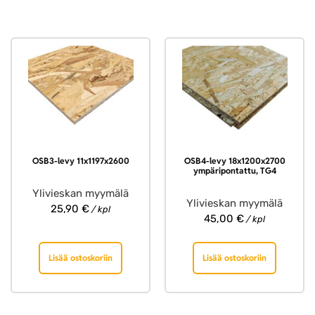
OSB3-levy 11x1197x2600
OSB4-levy 18x1200x2700
ympäripontattu, TG4
Ylivieskan myymälä
Ylivieskan myymälä
25,90
€
/ kpl
45,00
€
/ kpl
Lisää ostoskoriin
Lisää ostoskoriin