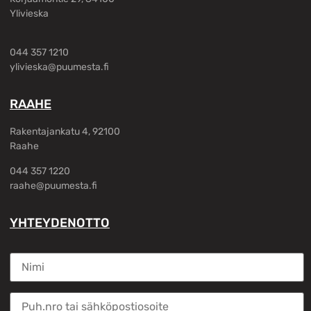
Ylivieska
044 357 1210
ylivieska@puumesta.fi
RAAHE
Rakentajankatu 4, 92100
Raahe
044 357 1220
raahe@puumesta.fi
YHTEYDENOTTO