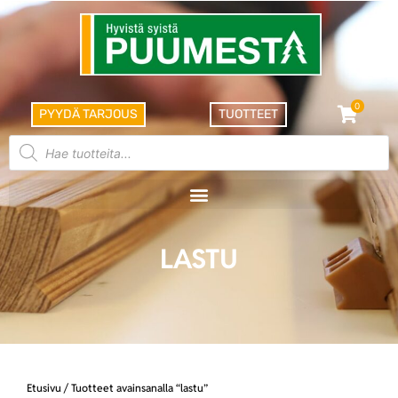
0
PYYDÄ TARJOUS
TUOTTEET
LASTU
Etusivu
/ Tuotteet avainsanalla “lastu”