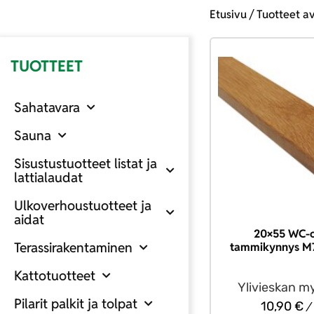
Etusivu
/ Tuotteet a
TUOTTEET
Sahatavara
Sauna
Sisustustuotteet listat ja
lattialaudat
Ulkoverhoustuotteet ja
aidat
20×55 WC-
Terassirakentaminen
tammikynnys M7
Kattotuotteet
Ylivieskan m
Pilarit palkit ja tolpat
10,90
€
/ 