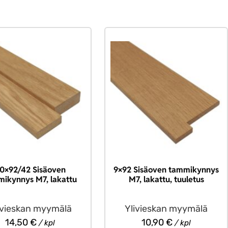
0×92/42 Sisäoven
9×92 Sisäoven tammikynnys
ikynnys M7, lakattu
M7, lakattu, tuuletus
ivieskan myymälä
Ylivieskan myymälä
14,50
€
10,90
€
/ kpl
/ kpl