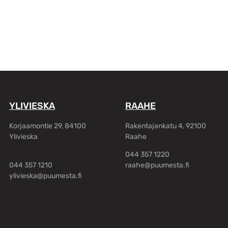
YLIVIESKA
RAAHE
Korjaamontie 29, 84100
Rakentajankatu 4, 92100
Ylivieska
Raahe
044 357 1220
044 357 1210
raahe@puumesta.fi
ylivieska@puumesta.fi