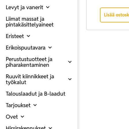
Levyt ja vanerit
Lisää ostosk
Liimat massat ja
pintakäsittelyaineet
Eristeet
Erikoispuutavara
Perustustuotteet ja
piharakentaminen
Ruuvit kiinnikkeet ja
työkalut
Talouslaadut ja B-laadut
Tarjoukset
Ovet
Hirsirakennukset