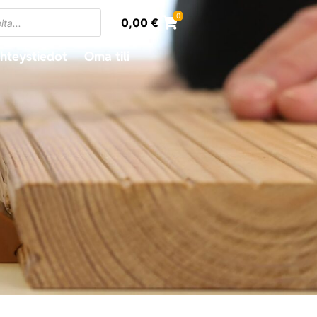
0
0,00
€
hteystiedot
Oma tili