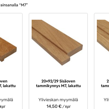
vainsanalla “M7”
oven
20×92/29 Sisäoven
2
, lakattu
tammikynnys M7, lakattu
tamm
yymälä
Ylivieskan myymälä
Yl
14,50
€
kpl
/ kpl