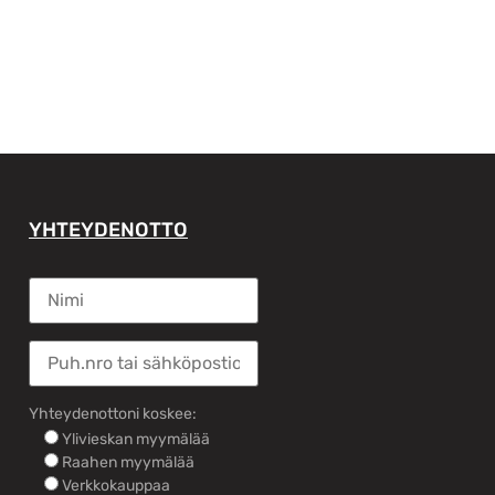
YHTEYDENOTTO
Yhteydenottoni koskee:
Ylivieskan myymälää
Raahen myymälää
Verkkokauppaa