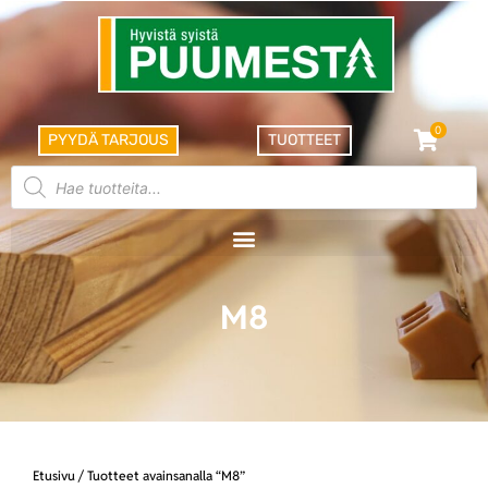
0
PYYDÄ TARJOUS
TUOTTEET
M8
Etusivu
/ Tuotteet avainsanalla “M8”