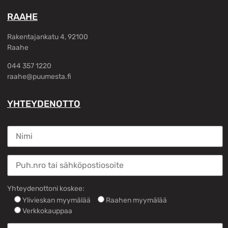
RAAHE
Rakentajankatu 4, 92100
Raahe
044 357 1220
raahe@puumesta.fi
YHTEYDENOTTO
Yhteydenottoni koskee:
Ylivieskan myymälää
Raahen myymälää
Verkkokauppaa