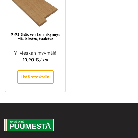
9×92 Sisäoven tammikynnys
M8, lakattu, tuuletus
Ylivieskan myymälä
10,90
€
/ kpl
Lisää ostoskoriin