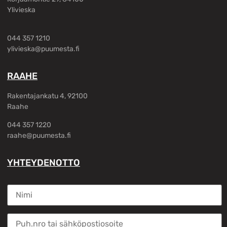
Ylivieska
044 357 1210
ylivieska@puumesta.fi
RAAHE
Rakentajankatu 4, 92100
Raahe
044 357 1220
raahe@puumesta.fi
YHTEYDENOTTO