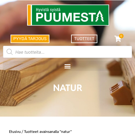
0
PYYDÄ TARJOUS
TUOTTEET
NATUR
Etusivu
/ Tuotteet avainsanalla “natur”