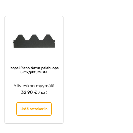
Icopal Plano Natur palahuopa
3 m2/pkt, Musta
Ylivieskan myymälä
32,90
€
/ pkt
Lisää ostoskoriin