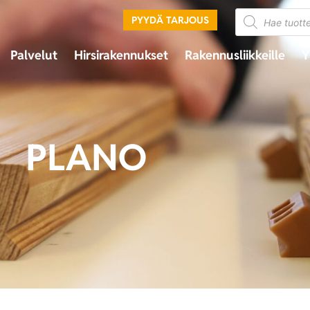
PYYDÄ TARJOUS
Palvelut
Hirsirakennukset
Rakennusliikkeille
Y
PLANO