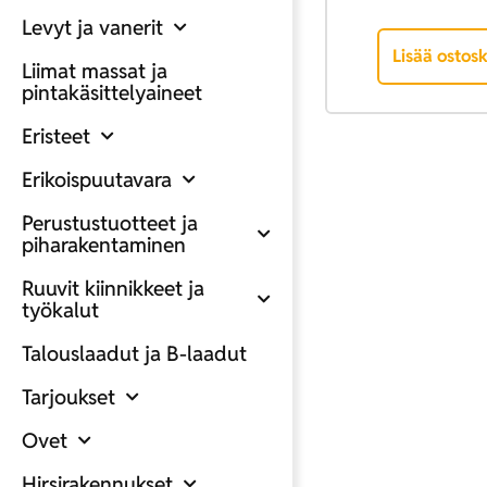
Levyt ja vanerit
Lisää ostosk
Liimat massat ja
pintakäsittelyaineet
Eristeet
Erikoispuutavara
Perustustuotteet ja
piharakentaminen
Ruuvit kiinnikkeet ja
työkalut
Talouslaadut ja B-laadut
Tarjoukset
Ovet
Hirsirakennukset