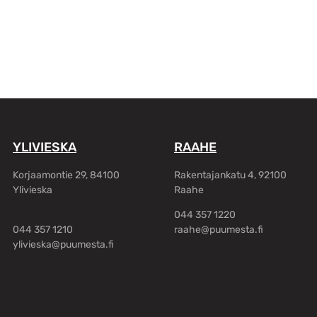
YLIVIESKA
RAAHE
Korjaamontie 29, 84100
Rakentajankatu 4, 92100
Ylivieska
Raahe
044 357 1220
044 357 1210
raahe@puumesta.fi
ylivieska@puumesta.fi