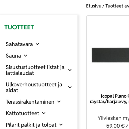
Etusivu
/ Tuotteet av
TUOTTEET
Sahatavara
Sauna
Sisustustuotteet listat ja
lattialaudat
Ulkoverhoustuotteet ja
aidat
Icopal Plano
Terassirakentaminen
räystäs/harjalevy,
Kattotuotteet
Ylivieskan m
Pilarit palkit ja tolpat
59,00
€
/