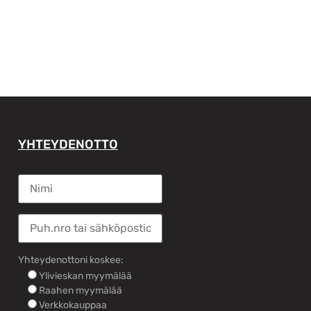
YHTEYDENOTTO
Yhteydenottoni koskee:
Ylivieskan myymälää
Raahen myymälää
Verkkokauppaa