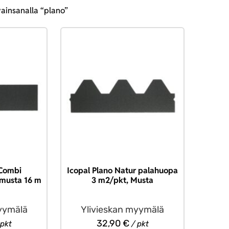
ainsanalla “plano”
 Combi
Icopal Plano Natur palahuopa
 musta 16 m
3 m2/pkt, Musta
yymälä
Ylivieskan myymälä
32,90
€
 pkt
/ pkt