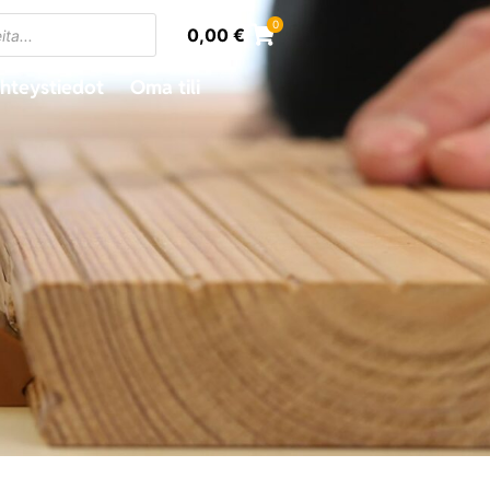
0
0,00
€
hteystiedot
Oma tili